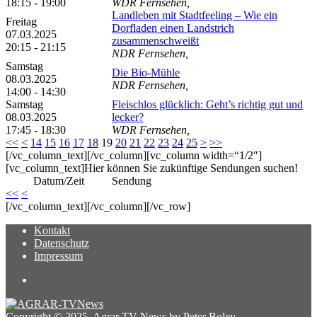
18:15 - 19:00
WDR Fernsehen,
Landleben mit Stadtfeeling – Wie ein
Freitag
Dorfladen einen Landstrich
07.03.2025
zusammenschweißt
20:15 - 21:15
NDR Fernsehen,
Samstag
Die Bio-Mühle
08.03.2025
NDR Fernsehen,
14:00 - 14:30
Samstag
Fleischlos glücklich: Geht’s richtig gut und
08.03.2025
lecker?
17:45 - 18:30
WDR Fernsehen,
<<
<
14
15
16
17
18
19
20
21
22
23
24
25
>
>>
[/vc_column_text][/vc_column][vc_column width=“1/2″]
[vc_column_text]Hier können Sie zukünftige Sendungen suchen!
Datum/Zeit
Sendung
<<
<
[/vc_column_text][/vc_column][/vc_row]
Kontakt
Datenschutz
Impressum
Copyright © 2025 Agrar TV News by Peter Boley