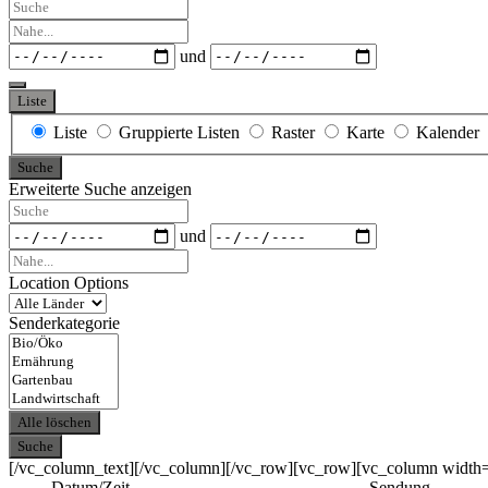
Suche
Nahe...
Daten
und
Liste
Anzeigetyp
Liste
Gruppierte Listen
Raster
Karte
Kalender
für
Suche
Suchergebnisse
Erweiterte Suche anzeigen
Suche
Daten
und
Nahe...
Location Options
Land
Senderkategorie
Senderkategorie
Alle löschen
Suche
[/vc_column_text][/vc_column][/vc_row][vc_row][vc_column width
Datum/Zeit
Sendung