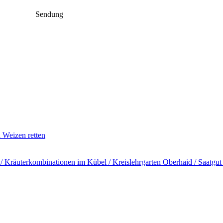
Sendung
n Weizen retten
​ Kräuterkombinationen im Kübel /​ Kreislehrgarten Oberhaid /​ Saatgut