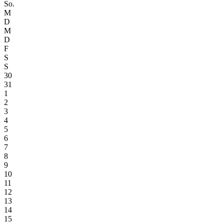
So.
M
D
M
D
F
S
S
30
31
1
2
3
4
5
6
7
8
9
10
11
12
13
14
15