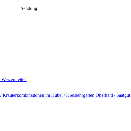
Sendung
n Weizen retten
​ Kräuterkombinationen im Kübel /​ Kreislehrgarten Oberhaid /​ Saatgut