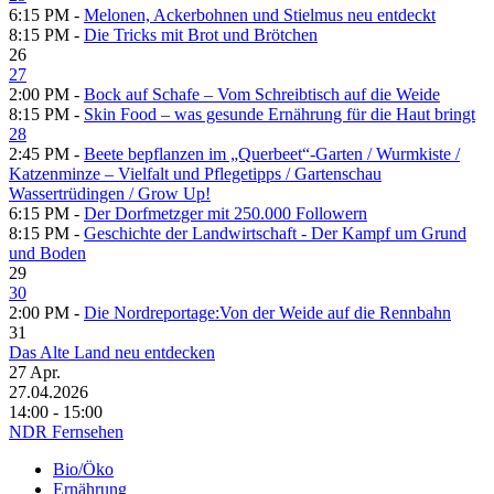
6:15 PM -
Melonen, Ackerbohnen und Stielmus neu entdeckt
8:15 PM -
Die Tricks mit Brot und Brötchen
26
27
2:00 PM -
Bock auf Schafe – Vom Schreibtisch auf die Weide
8:15 PM -
Skin Food – was gesunde Ernährung für die Haut bringt
28
2:45 PM -
Beete bepflanzen im „Querbeet“-Garten /​ Wurmkiste /​
Katzenminze – Vielfalt und Pflegetipps /​ Gartenschau
Wassertrüdingen /​ Grow Up!
6:15 PM -
Der Dorfmetzger mit 250.000 Followern
8:15 PM -
Geschichte der Landwirtschaft - Der Kampf um Grund
und Boden
29
30
2:00 PM -
Die Nordreportage:Von der Weide auf die Rennbahn
31
Das Alte Land neu entdecken
27
Apr.
27.04.2026
14:00 - 15:00
NDR Fernsehen
Bio/Öko
Ernährung