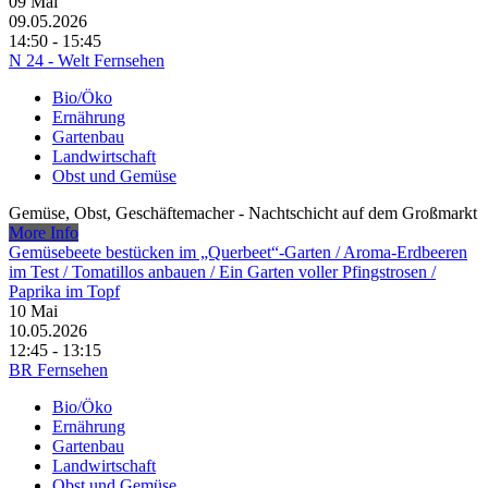
09
Mai
09.05.2026
14:50 - 15:45
N 24 - Welt Fernsehen
Bio/Öko
Ernährung
Gartenbau
Landwirtschaft
Obst und Gemüse
Gemüse, Obst, Geschäftemacher - Nachtschicht auf dem Großmarkt
More Info
Gemüsebeete bestücken im „Querbeet“-Garten /​ Aroma-Erdbeeren
im Test /​ Tomatillos anbauen /​ Ein Garten voller Pfingstrosen /​
Paprika im Topf
10
Mai
10.05.2026
12:45 - 13:15
BR Fernsehen
Bio/Öko
Ernährung
Gartenbau
Landwirtschaft
Obst und Gemüse