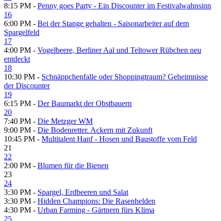
8:15 PM -
Penny goes Party - Ein Discounter im Festivalwahnsinn
16
6:00 PM -
Bei der Stange gehalten - Saisonarbeiter auf dem
Spargelfeld
17
4:00 PM -
Vogelbeere, Berliner Aal und Teltower Rübchen neu
entdeckt
18
10:30 PM -
Schnäppchenfalle oder Shoppingtraum? Geheimnisse
der Discounter
19
6:15 PM -
Der Baumarkt der Obstbauern
20
7:40 PM -
Die Metzger WM
9:00 PM -
Die Bodenretter. Ackern mit Zukunft
10:45 PM -
Multitalent Hanf - Hosen und Baustoffe vom Feld
21
22
2:00 PM -
Blumen für die Bienen
23
24
3:30 PM -
Spargel, Erdbeeren und Salat
3:30 PM -
Hidden Champions: Die Rasenhelden
4:30 PM -
Urban Farming - Gärtnern fürs Klima
25