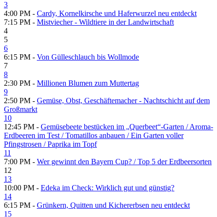
3
4:00 PM -
Cardy, Kornelkirsche und Haferwurzel neu entdeckt
7:15 PM -
Mistviecher - Wildtiere in der Landwirtschaft
4
5
6
6:15 PM -
Von Gülleschlauch bis Wollmode
7
8
2:30 PM -
Millionen Blumen zum Muttertag
9
2:50 PM -
Gemüse, Obst, Geschäftemacher - Nachtschicht auf dem
Großmarkt
10
12:45 PM -
Gemüsebeete bestücken im „Querbeet“-Garten /​ Aroma-
Erdbeeren im Test /​ Tomatillos anbauen /​ Ein Garten voller
Pfingstrosen /​ Paprika im Topf
11
7:00 PM -
Wer gewinnt den Bayern Cup? /​ Top 5 der Erdbeersorten
12
13
10:00 PM -
Edeka im Check: Wirklich gut und günstig?
14
6:15 PM -
Grünkern, Quitten und Kichererbsen neu entdeckt
15