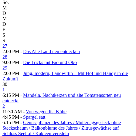
So.
M
D
M
D
F
S
S
27
2:00 PM -
Das Alte Land neu entdecken
28
9:00 PM -
Die Tricks mit Bio und Öko
29
2:00 PM -
Jung, modern, Landwirtin – Mit Hof und Handy in die
Zukunft
30
1
6:15 PM -
Mandeln, Nachtkerzen und alte Tomatensorten neu
entdeckt
2
11:30 AM -
Von wegen lila Kühe
4:45 PM -
Spargel satt
6:15 PM -
Genusspflanze des Jahres /​ Muttertagsgesteck ohne
Steckschaum /​ Balkonblume des Jahres /​ Zitrusgewächse auf
Schloss Seehof /​ Kakteen veredeln