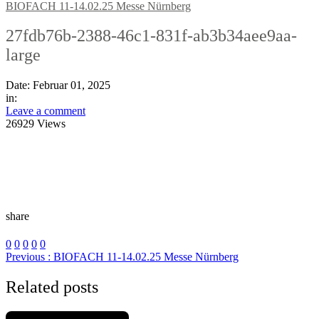
BIOFACH 11-14.02.25 Messe Nürnberg
27fdb76b-2388-46c1-831f-ab3b34aee9aa-
large
Date:
Februar 01, 2025
in:
Leave a comment
26929 Views
share
0
0
0
0
0
Previous :
BIOFACH 11-14.02.25 Messe Nürnberg
Related posts