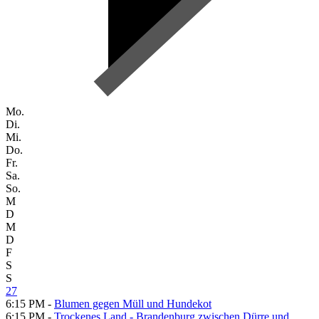
Mo.
Di.
Mi.
Do.
Fr.
Sa.
So.
M
D
M
D
F
S
S
27
6:15 PM -
Blumen gegen Müll und Hundekot
6:15 PM -
Trockenes Land - Brandenburg zwischen Dürre und