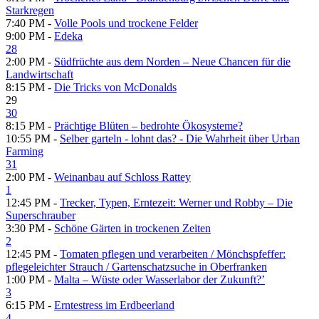
Starkregen
7:40 PM -
Volle Pools und trockene Felder
9:00 PM -
Edeka
28
2:00 PM -
Südfrüchte aus dem Norden – Neue Chancen für die
Landwirtschaft
8:15 PM -
Die Tricks von McDonalds
29
30
8:15 PM -
Prächtige Blüten – bedrohte Ökosysteme?
10:55 PM -
Selber garteln - lohnt das? - Die Wahrheit über Urban
Farming
31
2:00 PM -
Weinanbau auf Schloss Rattey
1
12:45 PM -
Trecker, Typen, Erntezeit: Werner und Robby – Die
Superschrauber
3:30 PM -
Schöne Gärten in trockenen Zeiten
2
12:45 PM -
Tomaten pflegen und verarbeiten /​ Mönchspfeffer:
pflegeleichter Strauch /​ Gartenschatzsuche in Oberfranken
1:00 PM -
Malta – Wüste oder Wasserlabor der Zukunft?’
3
6:15 PM -
Erntestress im Erdbeerland
4