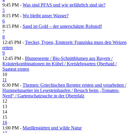
9:45 PM -
Was sind PFAS und wie gefährlich sind sie?
5
8:15 PM -
Wo bleibt unser Wasser?
6
8:15 PM -
Sand ist Gold – der unterschätzte Rohstoff
7
8
12:45 PM -
Trecker, Typen, Erntezeit: Franziska muss den Weizen
retten
9
12:45 PM -
Blumenernte /​ Bio-Schnittblumen aus Bayern /​
Kräuterkombinationen im Kübel /​ Kreislehrgarten Oberhaid /​
Saatgut ernten
10
11
6:30 PM -
Themen: Griechischen Bergtee ernten und verarbeiten /​
Hummelquartier im Lesesteinhaufen /​ Besuch beim „Tomaten-
Nerd“ /​ Gartenschatzsuche in der Oberpfalz
12
13
14
15
16
1:00 PM -
Marillengärten und wilde Natur