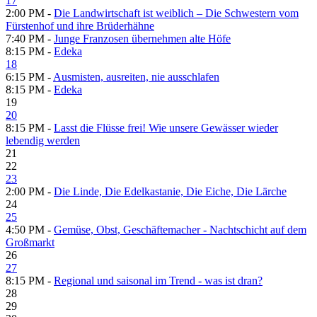
17
2:00 PM -
Die Landwirtschaft ist weiblich – Die Schwestern vom
Fürstenhof und ihre Brüderhähne
7:40 PM -
Junge Franzosen übernehmen alte Höfe
8:15 PM -
Edeka
18
6:15 PM -
Ausmisten, ausreiten, nie ausschlafen
8:15 PM -
Edeka
19
20
8:15 PM -
Lasst die Flüsse frei! Wie unsere Gewässer wieder
lebendig werden
21
22
23
2:00 PM -
Die Linde, Die Edelkastanie, Die Eiche, Die Lärche
24
25
4:50 PM -
Gemüse, Obst, Geschäftemacher - Nachtschicht auf dem
Großmarkt
26
27
8:15 PM -
Regional und saisonal im Trend - was ist dran?
28
29