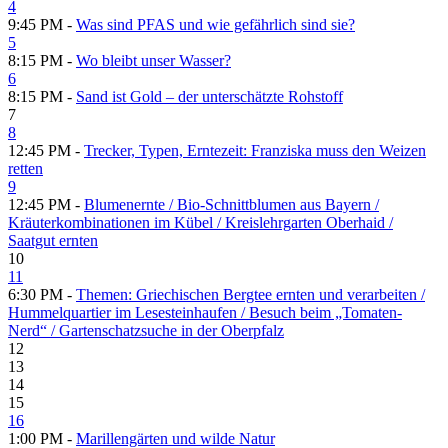
4
9:45 PM -
Was sind PFAS und wie gefährlich sind sie?
5
8:15 PM -
Wo bleibt unser Wasser?
6
8:15 PM -
Sand ist Gold – der unterschätzte Rohstoff
7
8
12:45 PM -
Trecker, Typen, Erntezeit: Franziska muss den Weizen
retten
9
12:45 PM -
Blumenernte /​ Bio-Schnittblumen aus Bayern /​
Kräuterkombinationen im Kübel /​ Kreislehrgarten Oberhaid /​
Saatgut ernten
10
11
6:30 PM -
Themen: Griechischen Bergtee ernten und verarbeiten /​
Hummelquartier im Lesesteinhaufen /​ Besuch beim „Tomaten-
Nerd“ /​ Gartenschatzsuche in der Oberpfalz
12
13
14
15
16
1:00 PM -
Marillengärten und wilde Natur