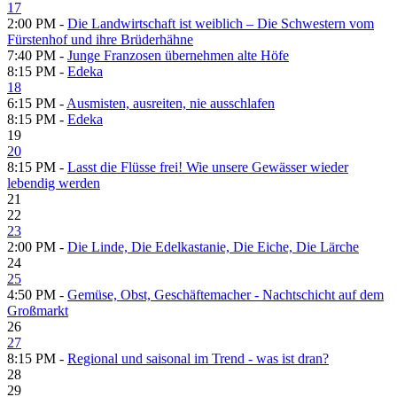
17
2:00 PM -
Die Landwirtschaft ist weiblich – Die Schwestern vom
Fürstenhof und ihre Brüderhähne
7:40 PM -
Junge Franzosen übernehmen alte Höfe
8:15 PM -
Edeka
18
6:15 PM -
Ausmisten, ausreiten, nie ausschlafen
8:15 PM -
Edeka
19
20
8:15 PM -
Lasst die Flüsse frei! Wie unsere Gewässer wieder
lebendig werden
21
22
23
2:00 PM -
Die Linde, Die Edelkastanie, Die Eiche, Die Lärche
24
25
4:50 PM -
Gemüse, Obst, Geschäftemacher - Nachtschicht auf dem
Großmarkt
26
27
8:15 PM -
Regional und saisonal im Trend - was ist dran?
28
29