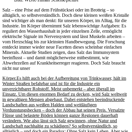
Salz – eine Prise auf dem Frühstücksei oder im Brotteig – so
alltäglich, so selbstverständlich. Doch diese kleinen weißen Kristalle
sind wichtiger als man denkt: für unseren Körper, im Alltag, für die
Industrie. Im Körper übernimmt Salz lebenswichtige Aufgaben: Es
reguliert den Wasserhaushalt in jeder einzelnen Zelle, ermöglicht
elektrische Signale im Nervensystem und lässt Muskeln arbeiten –
vom Herzschlag bis zur kleinsten Handbewegung. Die Forschung
entdeckt immer wieder neue Facetten dieses scheinbar einfachen
Minerals. Aktuelle Studien zeigen, dass Salz das Immunsystem
beeinflusst – und damit möglicherweise mitbestimmt, wie
Abwehrzellen auf Krankheitserreger reagieren. Doch Salz braucht
nicht nur unser
Körper.Es hilft auch bei der Aufbereitung von Trinkwasser, hält im
Winter Straßen befahrbar und ist für die Industrie ein
unverzichtbarer Rohstoff. Meist unbemerkt – aber überall im
Einsatz. Um diesen enormen Bedarf zu decken, wird Salz weltweit
in gewaltigen Mengen abgebaut. Dabei entstehen beeindruckende
Landschaften aus weißen Halden und weitläufigen
Verdunstungsbecken – doch der Abbau hat seinen Preis. Versalzte
Flüsse und belastete Böden können ganze Regionen dauerhaft
verändern. Wie also lässt sich Salz gewinnen, ohne Natur und
Landschaft nachhaltig zu schädigen? So selbstverständlich, so
alltäglich – und doch ein Paradox: Ohne Salz kein Leben. Aber wie