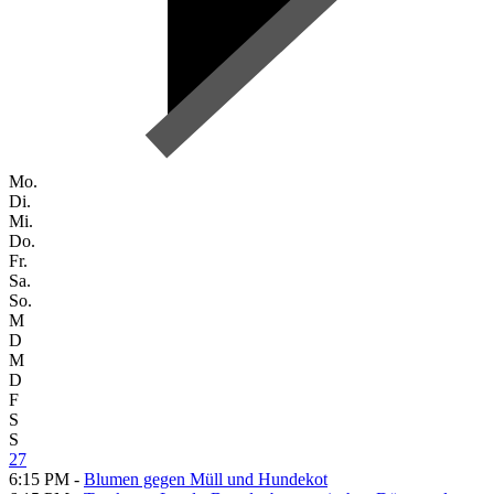
Mo.
Di.
Mi.
Do.
Fr.
Sa.
So.
M
D
M
D
F
S
S
27
6:15 PM -
Blumen gegen Müll und Hundekot