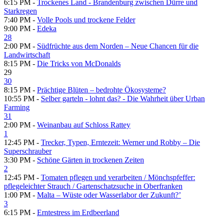
6:15 PM -
Trockenes Land - Brandenburg zwischen Dürre und
Starkregen
7:40 PM -
Volle Pools und trockene Felder
9:00 PM -
Edeka
28
2:00 PM -
Südfrüchte aus dem Norden – Neue Chancen für die
Landwirtschaft
8:15 PM -
Die Tricks von McDonalds
29
30
8:15 PM -
Prächtige Blüten – bedrohte Ökosysteme?
10:55 PM -
Selber garteln - lohnt das? - Die Wahrheit über Urban
Farming
31
2:00 PM -
Weinanbau auf Schloss Rattey
1
12:45 PM -
Trecker, Typen, Erntezeit: Werner und Robby – Die
Superschrauber
3:30 PM -
Schöne Gärten in trockenen Zeiten
2
12:45 PM -
Tomaten pflegen und verarbeiten /​ Mönchspfeffer:
pflegeleichter Strauch /​ Gartenschatzsuche in Oberfranken
1:00 PM -
Malta – Wüste oder Wasserlabor der Zukunft?’
3
6:15 PM -
Erntestress im Erdbeerland