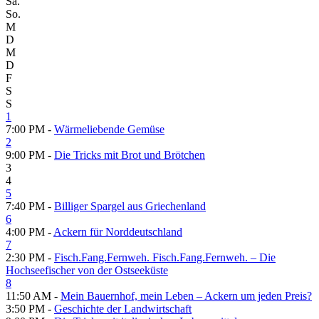
Sa.
So.
M
D
M
D
F
S
S
1
7:00 PM -
Wärmeliebende Gemüse
2
9:00 PM -
Die Tricks mit Brot und Brötchen
3
4
5
7:40 PM -
Billiger Spargel aus Griechenland
6
4:00 PM -
Ackern für Norddeutschland
7
2:30 PM -
Fisch.Fang.Fernweh. Fisch.Fang.Fernweh. – Die
Hochseefischer von der Ostseeküste
8
11:50 AM -
Mein Bauernhof, mein Leben – Ackern um jeden Preis?
3:50 PM -
Geschichte der Landwirtschaft