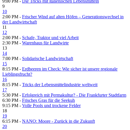
9:00 PM -
Die Tricks mit italienischen Lebensmitteln
9
10
2:00 PM -
Frischer Wind auf alten Höfen – Generationswechsel in
der Landwirtschaft
11
12
2:00 PM -
Schafe, Traktor und viel Arbeit
2:30 PM -
Warenhaus für Landwirte
13
14
7:00 PM -
Solidarische Landwirtschaft
15
8:15 PM -
Erdbeeren im Check: Wie sicher ist unsere regionale
Lieblingsfrucht?
16
8:15 PM -
Tricks der Lebensmittelindustrie weltweit
17
5:30 PM -
Erfolgreich mit Permakultur? - Die Frankfurter Stadtfarm
6:30 PM -
Frisches Gras für die Seekuh
9:15 PM -
Volle Pools und trockene Felder
18
19
6:15 PM -
NANO: Moore - Zurück in die Zukunft
20