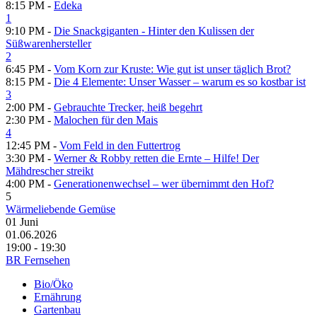
8:15 PM -
Edeka
1
9:10 PM -
Die Snackgiganten - Hinter den Kulissen der
Süßwarenhersteller
2
6:45 PM -
Vom Korn zur Kruste: Wie gut ist unser täglich Brot?
8:15 PM -
Die 4 Elemente: Unser Wasser – warum es so kostbar ist
3
2:00 PM -
Gebrauchte Trecker, heiß begehrt
2:30 PM -
Malochen für den Mais
4
12:45 PM -
Vom Feld in den Futtertrog
3:30 PM -
Werner & Robby retten die Ernte – Hilfe! Der
Mähdrescher streikt
4:00 PM -
Generationenwechsel – wer übernimmt den Hof?
5
Wärmeliebende Gemüse
01
Juni
01.06.2026
19:00 - 19:30
BR Fernsehen
Bio/Öko
Ernährung
Gartenbau