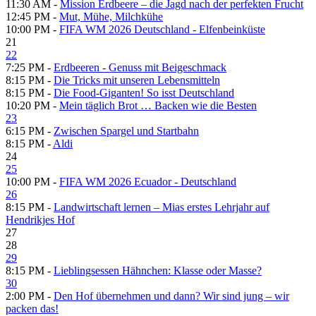
11:30 AM -
Mission Erdbeere – die Jagd nach der perfekten Frucht
12:45 PM -
Mut, Mühe, Milchkühe
10:00 PM -
FIFA WM 2026 Deutschland - Elfenbeinküste
21
22
7:25 PM -
Erdbeeren - Genuss mit Beigeschmack
8:15 PM -
Die Tricks mit unseren Lebensmitteln
8:15 PM -
Die Food-Giganten! So isst Deutschland
10:20 PM -
Mein täglich Brot … Backen wie die Besten
23
6:15 PM -
Zwischen Spargel und Startbahn
8:15 PM -
Aldi
24
25
10:00 PM -
FIFA WM 2026 Ecuador - Deutschland
26
8:15 PM -
Landwirtschaft lernen – Mias erstes Lehrjahr auf
Hendrikjes Hof
27
28
29
8:15 PM -
Lieblingsessen Hähnchen: Klasse oder Masse?
30
2:00 PM -
Den Hof übernehmen und dann? Wir sind jung – wir
packen das!