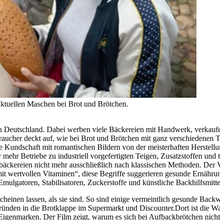
aktuellen Maschen bei Brot und Brötchen.
n Deutschland. Dabei werben viele Bäckereien mit Handwerk, verkaufen
r deckt auf, wie bei Brot und Brötchen mit ganz verschiedenen Trick
ie Kundschaft mit romantischen Bildern von der meisterhaften Herstel
mehr Betriebe zu industriell vorgefertigten Teigen, Zusatzstoffen un
äckereien nicht mehr ausschließlich nach klassischen Methoden. Der Ve
„mit wertvollen Vitaminen“, diese Begriffe suggerieren gesunde Ernährun
mulgatoren, Stabilisatoren, Zuckerstoffe und künstliche Backhilfsmitte
einen lassen, als sie sind. So sind einige vermeintlich gesunde Backwa
ründen in die Brotklappe im Supermarkt und Discounter.Dort ist die Ware
Eigenmarken. Der Film zeigt, warum es sich bei Aufbackbrötchen nicht