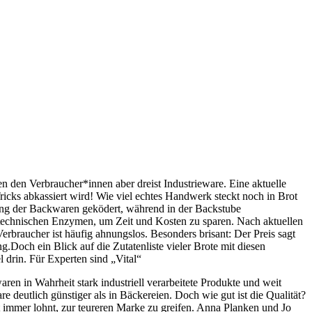
 den Verbraucher*innen aber dreist Industrieware. Eine aktuelle
s abkassiert wird! Wie viel echtes Handwerk steckt noch in Brot
lung der Backwaren geködert, während in der Backstube
d technischen Enzymen, um Zeit und Kosten zu sparen. Nach aktuellen
rbraucher ist häufig ahnungslos. Besonders brisant: Der Preis sagt
g.Doch ein Blick auf die Zutatenliste vieler Brote mit diesen
l drin. Für Experten sind „Vital“
ren in Wahrheit stark industriell verarbeitete Produkte und weit
 deutlich günstiger als in Bäckereien. Doch wie gut ist die Qualität?
 immer lohnt, zur teureren Marke zu greifen. Anna Planken und Jo