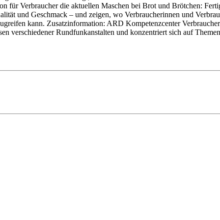
ion für Verbraucher die aktuellen Maschen bei Brot und Brötchen: Fer
lität und Geschmack – und zeigen, wo Verbraucherinnen und Verbrauch
er zugreifen kann. Zusatzinformation: ARD Kompetenzcenter Verbrauc
 verschiedener Rundfunkanstalten und konzentriert sich auf Themen,