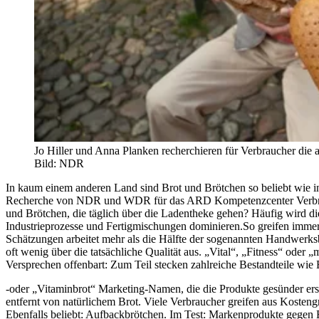
Jo Hiller und Anna Planken recherchieren für Verbraucher die 
Bild: NDR
In kaum einem anderen Land sind Brot und Brötchen so beliebt wie i
Recherche von NDR und WDR für das ARD Kompetenzcenter Verbrauche
und Brötchen, die täglich über die Ladentheke gehen? Häufig wird d
Industrieprozesse und Fertigmischungen dominieren.So greifen immer 
Schätzungen arbeitet mehr als die Hälfte der sogenannten Handwerksb
oft wenig über die tatsächliche Qualität aus. „Vital“, „Fitness“ oder 
Versprechen offenbart: Zum Teil stecken zahlreiche Bestandteile wie E
-oder „Vitaminbrot“ Marketing-Namen, die die Produkte gesünder ersch
entfernt von natürlichem Brot. Viele Verbraucher greifen aus Kosteng
Ebenfalls beliebt: Aufbackbrötchen. Im Test: Markenprodukte gegen 