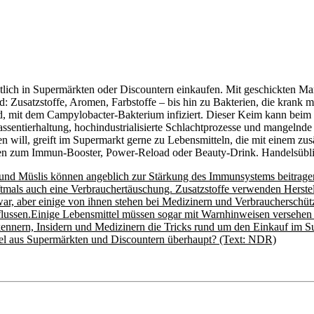
ich in Supermärkten oder Discountern einkaufen. Mit geschickten Mark
d: Zusatzstoffe, Aromen, Farbstoffe – bis hin zu Bakterien, die krank m
ird, mit dem Campylobacter-Bakterium infiziert. Dieser Keim kann b
 Massentierhaltung, hochindustrialisierte Schlachtprozesse und mangelnd
en will, greift im Supermarkt gerne zu Lebensmitteln, die mit einem 
agen zum Immun-Booster, Power-Reload oder Beauty-Drink. Handelsübli
und Müslis können angeblich zur Stärkung des Immunsystems beitragen.
tmals auch eine Verbrauchertäuschung. Zusatzstoffe verwenden Herstell
ar, aber einige von ihnen stehen bei Medizinern und Verbraucherschütze
lussen.Einige Lebensmittel müssen sogar mit Warnhinweisen versehen s
nnern, Insidern und Medizinern die Tricks rund um den Einkauf im S
tel aus Supermärkten und Discountern überhaupt?
(Text: NDR)