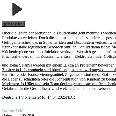
jetzt ansehen
Über die Hälfte der Menschen in Deutschland geht mehrmals wöchentl
Produkte zu verleiten. Doch die sind manchmal alles andere als gesun
Geflügelfleisches, das in Supermärkten und Discountern verkauft w
Krankheitsfälle registrieren Behörden jährlich. Schuld daran ist die
Küchenhygiene vor einer Infektion schützen. Wer sich gesund ernähr
Fruchtsäfte werden mit Zusätzen wie Eisen, Elektrolyten oder Coll
und sogar Salamis werden mit einem „Extra an Proteinen“ beworben 
Zusätze in Lebensmitteln sind überflüssig, nahezu wirkungslos und of
Farbstoffe oder Konservierungsmittel. Zugelassen sind diese Stoffe zw
die Leber zu schädigen oder die Konzentration von Kindern zu beeinf
Moderator Jo Hiller und sein Team decken gemeinsam mit Branchenke
Gefahren für die Gesundheit? Und welche Qualität haben Lebensmit
Deutsche TV-PremiereMo. 14.04.2025NDR
Datum/Zeit
Datum - 22.06.2026