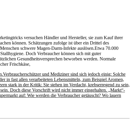
etingtricks versuchen Händler und Hersteller, sie zum Kauf ihrer
achen können. Schätzungen zufolge ist über ein Drittel des
eim Menschen schwere Magen-Darm-Infekte auslösen.Etwa 70.000
e Stallhygiene. Doch Verbraucher können sich mit guter
zusätzlichen Gesundheitsversprechen beworben werden. Normale
cher Frischkäse,
Verbraucherschützer und Mediziner sind sich jedoch einig: Solche
er in fast allen verarbeiteten Lebensmitteln, zum Beispiel Aromen,
rn stark in der Kritik: Sie stehen im Verdacht, krebserregend zu sein,
ein. Doch diese Vorschrift wird nicht immer eingehalten. „Markt“-
upermarkt auf: Wie werden die Verbraucher getäuscht? Wo lauern