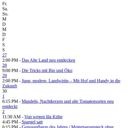
Fr.
Sa.
So.
M
D
M
D
F
S
S
27
2:00 PM -
Das Alte Land neu entdecken
28
9:00 PM -
Die Tricks mit Bio und Öko
29
2:00 PM -
Jung, modern, Landwirtin – Mit Hof und Handy in die
Zukunft
30
1
6:15 PM -
Mandeln, Nachtkerzen und alte Tomatensorten neu
entdeckt
2
11:30 AM -
Von wegen lila Kühe
4:45 PM -
Spargel satt
6:15 PM -
Genusspflanze des Jahres /​ Muttertagsgesteck ohne