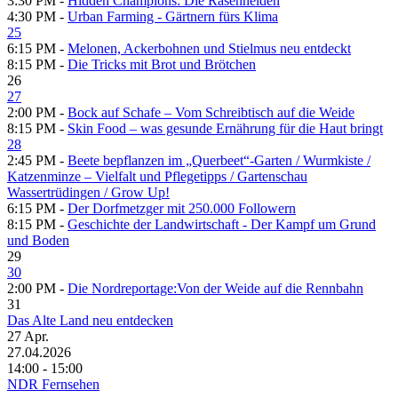
3:30 PM -
Hidden Champions: Die Rasenhelden
4:30 PM -
Urban Farming - Gärtnern fürs Klima
25
6:15 PM -
Melonen, Ackerbohnen und Stielmus neu entdeckt
8:15 PM -
Die Tricks mit Brot und Brötchen
26
27
2:00 PM -
Bock auf Schafe – Vom Schreibtisch auf die Weide
8:15 PM -
Skin Food – was gesunde Ernährung für die Haut bringt
28
2:45 PM -
Beete bepflanzen im „Querbeet“-Garten /​ Wurmkiste /​
Katzenminze – Vielfalt und Pflegetipps /​ Gartenschau
Wassertrüdingen /​ Grow Up!
6:15 PM -
Der Dorfmetzger mit 250.000 Followern
8:15 PM -
Geschichte der Landwirtschaft - Der Kampf um Grund
und Boden
29
30
2:00 PM -
Die Nordreportage:Von der Weide auf die Rennbahn
31
Das Alte Land neu entdecken
27
Apr.
27.04.2026
14:00 - 15:00
NDR Fernsehen