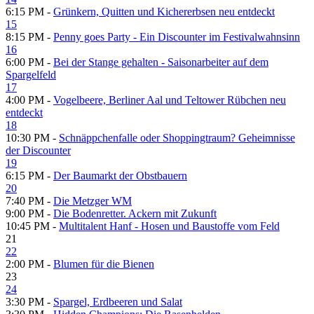
6:15 PM -
Grünkern, Quitten und Kichererbsen neu entdeckt
15
8:15 PM -
Penny goes Party - Ein Discounter im Festivalwahnsinn
16
6:00 PM -
Bei der Stange gehalten - Saisonarbeiter auf dem
Spargelfeld
17
4:00 PM -
Vogelbeere, Berliner Aal und Teltower Rübchen neu
entdeckt
18
10:30 PM -
Schnäppchenfalle oder Shoppingtraum? Geheimnisse
der Discounter
19
6:15 PM -
Der Baumarkt der Obstbauern
20
7:40 PM -
Die Metzger WM
9:00 PM -
Die Bodenretter. Ackern mit Zukunft
10:45 PM -
Multitalent Hanf - Hosen und Baustoffe vom Feld
21
22
2:00 PM -
Blumen für die Bienen
23
24
3:30 PM -
Spargel, Erdbeeren und Salat