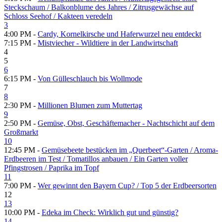
Steckschaum /​ Balkonblume des Jahres /​ Zitrusgewächse auf
Schloss Seehof /​ Kakteen veredeln
3
4:00 PM -
Cardy, Kornelkirsche und Haferwurzel neu entdeckt
7:15 PM -
Mistviecher - Wildtiere in der Landwirtschaft
4
5
6
6:15 PM -
Von Gülleschlauch bis Wollmode
7
8
2:30 PM -
Millionen Blumen zum Muttertag
9
2:50 PM -
Gemüse, Obst, Geschäftemacher - Nachtschicht auf dem
Großmarkt
10
12:45 PM -
Gemüsebeete bestücken im „Querbeet“-Garten /​ Aroma-
Erdbeeren im Test /​ Tomatillos anbauen /​ Ein Garten voller
Pfingstrosen /​ Paprika im Topf
11
7:00 PM -
Wer gewinnt den Bayern Cup? /​ Top 5 der Erdbeersorten
12
13
10:00 PM -
Edeka im Check: Wirklich gut und günstig?
14