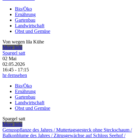
Bio/Öko
Ernährung
Gartenbau
Landwirtschaft
Obst und Gemüse
Von wegen lila Kühe
More Info
Spargel satt
02
Mai
02.05.2026
16:45 - 17:15
hr-fernsehen
Bio/Öko
Ernährung
Gartenbau
Landwirtschaft
Obst und Gemüse
Spargel satt
More Info
Genusspflanze des Jahres /​ Muttertagsgesteck ohne Steckschaum /​
Balkonblume des Jahres /​ Zitrusgewächse auf Schloss Seehof /​