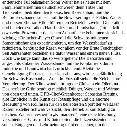
er deutsche Fußballstadien.Sohn Walter hat es heute mit dem
Familienunternehmen deutlich schwerer, denn Hitze und
Trockenheit bedrohen den klassischen Rasenanbau, und die
Behörden schauen kritisch auf die Bewässerung der Felder. Walter
und dessen Ehefrau Hilde führen den Betrieb in zweiter Generation
und beliefern vor allem Hausbesitzer und Landschaftsgärtner. Mit
etwa zehn Prozent der deutschen Anbaufläche behaupten sie sich als
wichtiger Branchen-Player.Obwohl die Schwabs mit neuen
Samenmischungen experimentieren, um den Wasserbedarf zu
reduzieren, benötigt der Rasen vor allem vor der Ernte Feuchtigkeit.
Seit Jahrzehnten beziehen sie dafür Wasser aus einem nahen Fluss.
Doch wie lange kann das so weitergehen? Die Behörden sind
angesichts sinkender Wasserstände und die Konkurrenz durch
Industrie und Landwirtschaft zurückhaltend. Bleibt die
Genehmigung für das nächste Jahr aber aus, wird es gefährlich eng
für Schwabs Rasenanbau.Auch im Fußball stehen die Zeichen auf
Veränderung: Der Klimawandel bringt die Clubs in ein Dilemma.
Das perfekte Grün benötigt reichlich Dünger, Wasser und Wärme
von oben und unten. DFB-Chef-Greenkeeper Sebastian Breuing
gibt Einblicke in die Kunst der Rasenpflege und die enorme
Bedeutung von Rollrasen für den beliebtesten Sport der Welt.Der
Rasenhersteller Schwab versucht, den Betrieb zukunftsfähig zu
machen. Walter investiert in „Klimarasen“, eine neue Mischung
verschiedener Gras- und Kräutersorten, die hitzeresistenter sein
sollen. Entgegen der Lehrmeinung mäht er seltener, um den