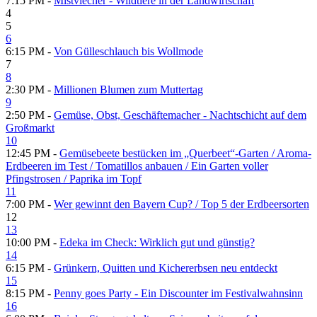
7:15 PM -
Mistviecher - Wildtiere in der Landwirtschaft
4
5
6
6:15 PM -
Von Gülleschlauch bis Wollmode
7
8
2:30 PM -
Millionen Blumen zum Muttertag
9
2:50 PM -
Gemüse, Obst, Geschäftemacher - Nachtschicht auf dem
Großmarkt
10
12:45 PM -
Gemüsebeete bestücken im „Querbeet“-Garten /​ Aroma-
Erdbeeren im Test /​ Tomatillos anbauen /​ Ein Garten voller
Pfingstrosen /​ Paprika im Topf
11
7:00 PM -
Wer gewinnt den Bayern Cup? /​ Top 5 der Erdbeersorten
12
13
10:00 PM -
Edeka im Check: Wirklich gut und günstig?
14
6:15 PM -
Grünkern, Quitten und Kichererbsen neu entdeckt
15
8:15 PM -
Penny goes Party - Ein Discounter im Festivalwahnsinn
16