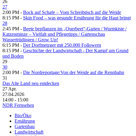
26
27
2:00 PM -
Bock auf Schafe – Vom Schreibtisch auf die Weide
8:15 PM -
Skin Food – was gesunde Ernährung für die Haut bringt
28
2:45 PM -
Beete bepflanzen im „Querbeet“-Garten /​ Wurmkiste /​
Katzenminze – Vielfalt und Pflegetipps /​ Gartenschau
Wassertrüdingen /​ Grow Up!
6:15 PM -
Der Dorfmetzger mit 250.000 Followern
8:15 PM -
Geschichte der Landwirtschaft - Der Kampf um Grund
und Boden
29
30
2:00 PM -
Die Nordreportage:Von der Weide auf die Rennbahn
31
Das Alte Land neu entdecken
27
Apr.
27.04.2026
14:00 - 15:00
NDR Fernsehen
Bio/Öko
Ernährung
Gartenbau
Landwirtschaft