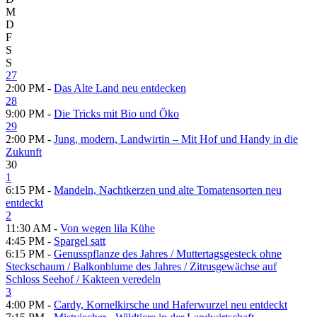
M
D
F
S
S
27
2:00 PM -
Das Alte Land neu entdecken
28
9:00 PM -
Die Tricks mit Bio und Öko
29
2:00 PM -
Jung, modern, Landwirtin – Mit Hof und Handy in die
Zukunft
30
1
6:15 PM -
Mandeln, Nachtkerzen und alte Tomatensorten neu
entdeckt
2
11:30 AM -
Von wegen lila Kühe
4:45 PM -
Spargel satt
6:15 PM -
Genusspflanze des Jahres /​ Muttertagsgesteck ohne
Steckschaum /​ Balkonblume des Jahres /​ Zitrusgewächse auf
Schloss Seehof /​ Kakteen veredeln
3
4:00 PM -
Cardy, Kornelkirsche und Haferwurzel neu entdeckt