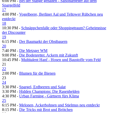
6:00 PM -
Bei der Stange gehalten - Saisonarbeiter auf dem
Spargelfeld
17
4:00 PM -
Vogelbeere, Berliner Aal und Teltower Rübchen neu
entdeckt
18
10:30 PM -
Schnäppchenfalle oder Shoppingtraum? Geheimnisse
der Discounter
19
6:15 PM -
Der Baumarkt der Obstbauern
20
7:40 PM -
Die Metzger WM
9:00 PM -
Die Bodenretter. Ackern mit Zukunft
10:45 PM -
Multitalent Hanf - Hosen und Baustoffe vom Feld
21
22
2:00 PM -
Blumen für die Bienen
23
24
3:30 PM -
Spargel, Erdbeeren und Salat
3:30 PM -
Hidden Champions: Die Rasenhelden
4:30 PM -
Urban Farming - Gärtnern fürs Klima
25
6:15 PM -
Melonen, Ackerbohnen und Stielmus neu entdeckt
8:15 PM -
Die Tricks mit Brot und Brötchen