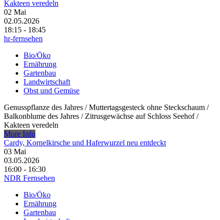
Kakteen veredeln
02
Mai
02.05.2026
18:15 - 18:45
hr-fernsehen
Bio/Öko
Ernährung
Gartenbau
Landwirtschaft
Obst und Gemüse
Genusspflanze des Jahres /​ Muttertagsgesteck ohne Steckschaum /​
Balkonblume des Jahres /​ Zitrusgewächse auf Schloss Seehof /​
Kakteen veredeln
More Info
Cardy, Kornelkirsche und Haferwurzel neu entdeckt
03
Mai
03.05.2026
16:00 - 16:30
NDR Fernsehen
Bio/Öko
Ernährung
Gartenbau