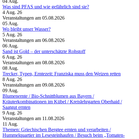
04
Aug.
Was sind PFAS und wie gefährlich sind sie?
4 Aug. 26
Veranstaltungen am 05.08.2026
05
Aug.
Wo bleibt unser Wasser?
5 Aug. 26
Veranstaltungen am 06.08.2026
06
Aug.
Sand ist Gold – der unterschätzte Rohstoff
6 Aug. 26
Veranstaltungen am 08.08.2026
08
Aug.
Trecker, Typen, Erntezeit: Franziska muss den Weizen retten
8 Aug. 26
Veranstaltungen am 09.08.2026
09
Aug.
Blumenernte /​ Bio-Schnittblumen aus Bayern /​
Kräuterkombinationen im Kübel /​ Kreislehrgarten Oberhaid /​
Saatgut ernten
9 Aug. 26
Veranstaltungen am 11.08.2026
11
Aug.
Themen: Griechischen Bergtee ernten und verarbeiten /​
Hummelquartier im Lesesteinhaufen /​ Besuch beim „Tomaten-