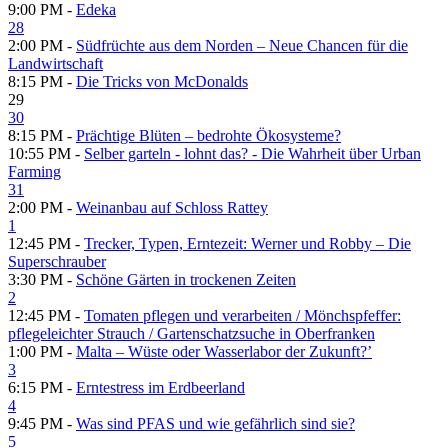
9:00 PM -
Edeka
28
2:00 PM -
Südfrüchte aus dem Norden – Neue Chancen für die
Landwirtschaft
8:15 PM -
Die Tricks von McDonalds
29
30
8:15 PM -
Prächtige Blüten – bedrohte Ökosysteme?
10:55 PM -
Selber garteln - lohnt das? - Die Wahrheit über Urban
Farming
31
2:00 PM -
Weinanbau auf Schloss Rattey
1
12:45 PM -
Trecker, Typen, Erntezeit: Werner und Robby – Die
Superschrauber
3:30 PM -
Schöne Gärten in trockenen Zeiten
2
12:45 PM -
Tomaten pflegen und verarbeiten /​ Mönchspfeffer:
pflegeleichter Strauch /​ Gartenschatzsuche in Oberfranken
1:00 PM -
Malta – Wüste oder Wasserlabor der Zukunft?’
3
6:15 PM -
Erntestress im Erdbeerland
4
9:45 PM -
Was sind PFAS und wie gefährlich sind sie?
5