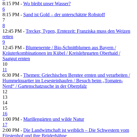
8:15 PM -
Wo bleibt unser Wasser?
6
8:15 PM -
Sand ist Gold – der unterschätzte Rohstoff
7
8
12:45 PM -
Trecker, Typen, Erntezeit: Franziska muss den Weizen
retten
9
12:45 PM -
Blumenernte /​ Bio-Schnittblumen aus Bayern /​
Kräuterkombinationen im Kübel /​ Kreislehrgarten Oberhaid /​
Saatgut ernten
10
11
6:30 PM -
Themen: Griechischen Bergtee ernten und verarbeiten /​
Hummelquartier im Lesesteinhaufen /​ Besuch beim „Tomaten-
Nerd“ /​ Gartenschatzsuche in der Oberpfalz
12
13
14
15
16
1:00 PM -
Marillengärten und wilde Natur
17
2:00 PM -
Die Landwirtschaft ist weiblich – Die Schwestern vom
Fürstenhof und ihre Brüderhähne