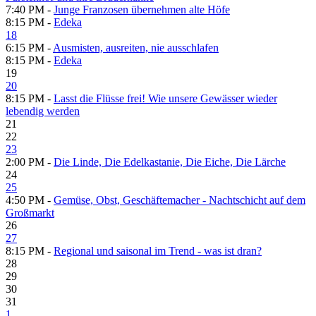
7:40 PM -
Junge Franzosen übernehmen alte Höfe
8:15 PM -
Edeka
18
6:15 PM -
Ausmisten, ausreiten, nie ausschlafen
8:15 PM -
Edeka
19
20
8:15 PM -
Lasst die Flüsse frei! Wie unsere Gewässer wieder
lebendig werden
21
22
23
2:00 PM -
Die Linde, Die Edelkastanie, Die Eiche, Die Lärche
24
25
4:50 PM -
Gemüse, Obst, Geschäftemacher - Nachtschicht auf dem
Großmarkt
26
27
8:15 PM -
Regional und saisonal im Trend - was ist dran?
28
29
30
31
1