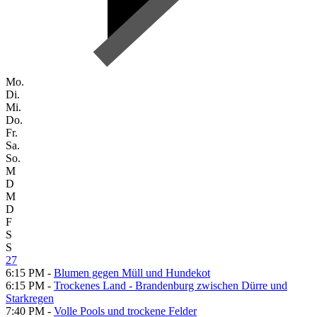
Mo.
Di.
Mi.
Do.
Fr.
Sa.
So.
M
D
M
D
F
S
S
27
6:15 PM -
Blumen gegen Müll und Hundekot
6:15 PM -
Trockenes Land - Brandenburg zwischen Dürre und
Starkregen
7:40 PM -
Volle Pools und trockene Felder