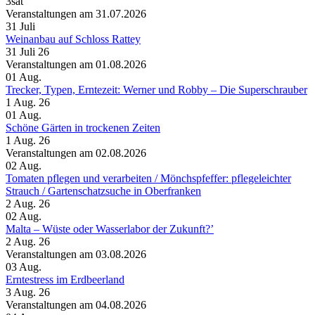
3sat
Veranstaltungen am 31.07.2026
31
Juli
Weinanbau auf Schloss Rattey
31 Juli 26
Veranstaltungen am 01.08.2026
01
Aug.
Trecker, Typen, Erntezeit: Werner und Robby – Die Superschrauber
1 Aug. 26
01
Aug.
Schöne Gärten in trockenen Zeiten
1 Aug. 26
Veranstaltungen am 02.08.2026
02
Aug.
Tomaten pflegen und verarbeiten /​ Mönchspfeffer: pflegeleichter
Strauch /​ Gartenschatzsuche in Oberfranken
2 Aug. 26
02
Aug.
Malta – Wüste oder Wasserlabor der Zukunft?’
2 Aug. 26
Veranstaltungen am 03.08.2026
03
Aug.
Erntestress im Erdbeerland
3 Aug. 26
Veranstaltungen am 04.08.2026