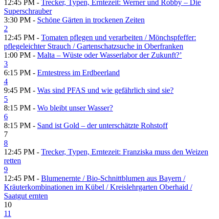
12:45 PM -
Trecker, Typen, Erntezeit: Werner und Robby – Die
Superschrauber
3:30 PM -
Schöne Gärten in trockenen Zeiten
2
12:45 PM -
Tomaten pflegen und verarbeiten /​ Mönchspfeffer:
pflegeleichter Strauch /​ Gartenschatzsuche in Oberfranken
1:00 PM -
Malta – Wüste oder Wasserlabor der Zukunft?’
3
6:15 PM -
Erntestress im Erdbeerland
4
9:45 PM -
Was sind PFAS und wie gefährlich sind sie?
5
8:15 PM -
Wo bleibt unser Wasser?
6
8:15 PM -
Sand ist Gold – der unterschätzte Rohstoff
7
8
12:45 PM -
Trecker, Typen, Erntezeit: Franziska muss den Weizen
retten
9
12:45 PM -
Blumenernte /​ Bio-Schnittblumen aus Bayern /​
Kräuterkombinationen im Kübel /​ Kreislehrgarten Oberhaid /​
Saatgut ernten
10
11