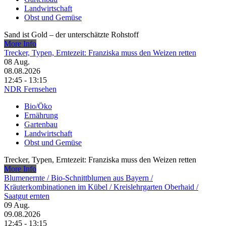
Landwirtschaft
Obst und Gemüse
Sand ist Gold – der unterschätzte Rohstoff
More Info
Trecker, Typen, Erntezeit: Franziska muss den Weizen retten
08
Aug.
08.08.2026
12:45 - 13:15
NDR Fernsehen
Bio/Öko
Ernährung
Gartenbau
Landwirtschaft
Obst und Gemüse
Trecker, Typen, Erntezeit: Franziska muss den Weizen retten
More Info
Blumenernte /​ Bio-Schnittblumen aus Bayern /​
Kräuterkombinationen im Kübel /​ Kreislehrgarten Oberhaid /​
Saatgut ernten
09
Aug.
09.08.2026
12:45 - 13:15