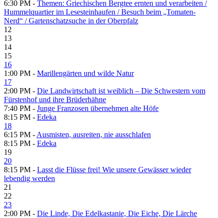
6:30 PM -
Themen: Griechischen Bergtee ernten und verarbeiten /​
Hummelquartier im Lesesteinhaufen /​ Besuch beim „Tomaten-
Nerd“ /​ Gartenschatzsuche in der Oberpfalz
12
13
14
15
16
1:00 PM -
Marillengärten und wilde Natur
17
2:00 PM -
Die Landwirtschaft ist weiblich – Die Schwestern vom
Fürstenhof und ihre Brüderhähne
7:40 PM -
Junge Franzosen übernehmen alte Höfe
8:15 PM -
Edeka
18
6:15 PM -
Ausmisten, ausreiten, nie ausschlafen
8:15 PM -
Edeka
19
20
8:15 PM -
Lasst die Flüsse frei! Wie unsere Gewässer wieder
lebendig werden
21
22
23
2:00 PM -
Die Linde, Die Edelkastanie, Die Eiche, Die Lärche