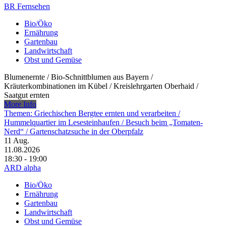
BR Fernsehen
Bio/Öko
Ernährung
Gartenbau
Landwirtschaft
Obst und Gemüse
Blumenernte /​ Bio-Schnittblumen aus Bayern /​
Kräuterkombinationen im Kübel /​ Kreislehrgarten Oberhaid /​
Saatgut ernten
More Info
Themen: Griechischen Bergtee ernten und verarbeiten /​
Hummelquartier im Lesesteinhaufen /​ Besuch beim „Tomaten-
Nerd“ /​ Gartenschatzsuche in der Oberpfalz
11
Aug.
11.08.2026
18:30 - 19:00
ARD alpha
Bio/Öko
Ernährung
Gartenbau
Landwirtschaft
Obst und Gemüse