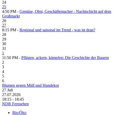
24
25
4:50 PM -
Gemüse, Obst, Geschäftemacher - Nachtschicht auf dem
Großmarkt
26
27
8:15 PM -
Regional und saisonal im Trend - was ist dran?
28
29
30
31
1
11:50 PM -
Pflügen, ackern, kämpfen: Die Geschichte der Bauern
2
3
4
5
6
Blumen gegen Müll und Hundekot
27
Juli
27.07.2026
18:15 - 18:45
NDR Fernsehen
Bio/Öko