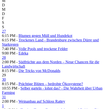
M
D
M
D
F
S
S
27
6:15 PM -
Blumen gegen Müll und Hundekot
6:15 PM -
Trockenes Land - Brandenburg zwischen Dürre und
Starkregen
7:40 PM -
Volle Pools und trockene Felder
9:00 PM -
Edeka
28
2:00 PM -
Südfrüchte aus dem Norden – Neue Chancen für die
Landwirtschaft
8:15 PM -
Die Tricks von McDonalds
29
30
8:15 PM -
Prächtige Blüten – bedrohte Ökosysteme?
10:55 PM -
Selber garteln - lohnt das? - Die Wahrheit über Urban
Farming
31
2:00 PM -
Weinanbau auf Schloss Rattey
1