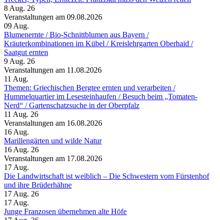
8 Aug. 26
Veranstaltungen am 09.08.2026
09
Aug.
Blumenernte /​ Bio-Schnittblumen aus Bayern /​
Kräuterkombinationen im Kübel /​ Kreislehrgarten Oberhaid /​
Saatgut ernten
9 Aug. 26
Veranstaltungen am 11.08.2026
11
Aug.
Themen: Griechischen Bergtee ernten und verarbeiten /​
Hummelquartier im Lesesteinhaufen /​ Besuch beim „Tomaten-
Nerd“ /​ Gartenschatzsuche in der Oberpfalz
11 Aug. 26
Veranstaltungen am 16.08.2026
16
Aug.
Marillengärten und wilde Natur
16 Aug. 26
Veranstaltungen am 17.08.2026
17
Aug.
Die Landwirtschaft ist weiblich – Die Schwestern vom Fürstenhof
und ihre Brüderhähne
17 Aug. 26
17
Aug.
Junge Franzosen übernehmen alte Höfe