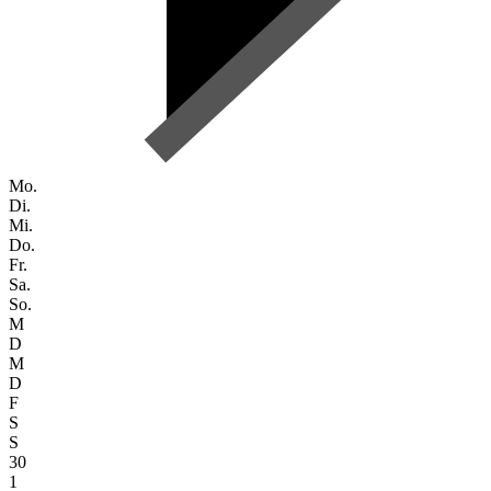
Mo.
Di.
Mi.
Do.
Fr.
Sa.
So.
M
D
M
D
F
S
S
30
1