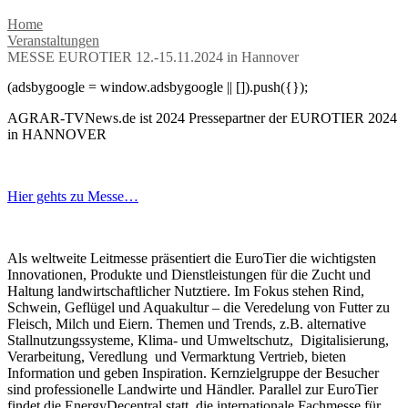
Home
Veranstaltungen
MESSE EUROTIER 12.-15.11.2024 in Hannover
(adsbygoogle = window.adsbygoogle || []).push({});
AGRAR-TVNews.de ist 2024 Pressepartner der EUROTIER 2024
in HANNOVER
Hier gehts zu Messe…
Als weltweite Leitmesse präsentiert die EuroTier die wichtigsten
Innovationen, Produkte und Dienstleistungen für die Zucht und
Haltung landwirtschaftlicher Nutztiere. Im Fokus stehen Rind,
Schwein, Geflügel und Aquakultur – die Veredelung von Futter zu
Fleisch, Milch und Eiern. Themen und Trends, z.B. alternative
Stallnutzungssysteme, Klima- und Umweltschutz, Digitalisierung,
Verarbeitung, Veredlung und Vermarktung Vertrieb, bieten
Information und geben Inspiration. Kernzielgruppe der Besucher
sind professionelle Landwirte und Händler. Parallel zur EuroTier
findet die EnergyDecentral statt, die internationale Fachmesse für