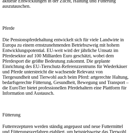
aktuelle Entwicklungen in der Zucht, Haltung und Fütterung
auszutauschen.
Pferde
Die Pensionspferdehaltung entwickelt sich für viele Landwirte in
Europa zu einem ernstzunehmenden Betriebszweig mit hohem
Entwicklungspotential. EU-weit wird der jährliche Umsatz im
Pferdesektor auf 100 Milliarden Euro geschätzt, wobei dem
Pferdesport die größte Bedeutung zukommt. Die geplante
Einrichtung des EU-Tierschutz-Referenzzentrums für Wiederkäuer
und Pferde unterstreicht die wachsende Relevanz von
Tiergesundheit und Tierwohl auch beim Pferd: artgerechte Haltung,
bedarfsgerechte Fütterung, Gesundheit, Bewegung und Transport –
die EuroTier bietet professionellen Pferdehaltern eine Plattform für
Information und Austausch.
Fütterung
Futterrezepturen werden ständig angepasst und neue Futtermittel
und Fütterungsverfahren etabliert, um beispielsweise das Tierwohl