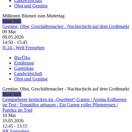
Landwirtschaft
Obst und Gemüse
Millionen Blumen zum Muttertag
More Info
Gemüse, Obst, Geschäftemacher - Nachtschicht auf dem Großmarkt
09
Mai
09.05.2026
14:50 - 15:45
N 24 - Welt Fernsehen
Bio/Öko
Ernährung
Gartenbau
Landwirtschaft
Obst und Gemüse
Gemüse, Obst, Geschäftemacher - Nachtschicht auf dem Großmarkt
More Info
Gemüsebeete bestücken im „Querbeet“-Garten /​ Aroma-Erdbeeren
im Test /​ Tomatillos anbauen /​ Ein Garten voller Pfingstrosen /​
Paprika im Topf
10
Mai
10.05.2026
12:45 - 13:15
BR Fernsehen