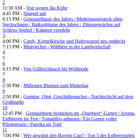
2
11:30 AM -
Von wegen lila Kühe
4:45 PM -
Spargel satt
6:15 PM -
Genusspflanze des Jahres /​ Muttertagsgesteck ohne
Steckschaum /​ Balkonblume des Jahres /​ Zitrusgewächse auf
Schloss Seehof /​ Kakteen veredeln
3
4:00 PM -
Cardy, Kornelkirsche und Haferwurzel neu entdeckt
7:15 PM -
Mistviecher - Wildtiere in der Landwirtschaft
4
5
6
6:15 PM -
Von Gülleschlauch bis Wollmode
7
8
2:30 PM -
Millionen Blumen zum Muttertag
9
2:50 PM -
Gemüse, Obst, Geschäftemacher - Nachtschicht auf dem
Großmarkt
10
12:45 PM -
Gemüsebeete bestücken im „Querbeet“-Garten /​ Aroma-
Erdbeeren im Test /​ Tomatillos anbauen /​ Ein Garten voller
Pfingstrosen /​ Paprika im Topf
11
7:00 PM -
Wer gewinnt den Bayern Cup? /​ Top 5 der Erdbeersorten