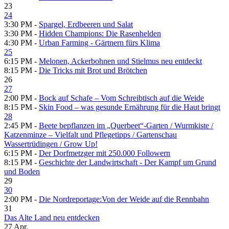
23
24
3:30 PM -
Spargel, Erdbeeren und Salat
3:30 PM -
Hidden Champions: Die Rasenhelden
4:30 PM -
Urban Farming - Gärtnern fürs Klima
25
6:15 PM -
Melonen, Ackerbohnen und Stielmus neu entdeckt
8:15 PM -
Die Tricks mit Brot und Brötchen
26
27
2:00 PM -
Bock auf Schafe – Vom Schreibtisch auf die Weide
8:15 PM -
Skin Food – was gesunde Ernährung für die Haut bringt
28
2:45 PM -
Beete bepflanzen im „Querbeet“-Garten /​ Wurmkiste /​
Katzenminze – Vielfalt und Pflegetipps /​ Gartenschau
Wassertrüdingen /​ Grow Up!
6:15 PM -
Der Dorfmetzger mit 250.000 Followern
8:15 PM -
Geschichte der Landwirtschaft - Der Kampf um Grund
und Boden
29
30
2:00 PM -
Die Nordreportage:Von der Weide auf die Rennbahn
31
Das Alte Land neu entdecken
27
Apr.