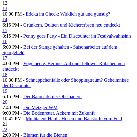
12
13
10:00 PM -
Edeka im Check: Wirklich gut und günstig?
14
6:15 PM -
Grünkern, Quitten und Kichererbsen neu entdeckt
15
8:15 PM -
Penny goes Party - Ein Discounter im Festivalwahnsinn
16
6:00 PM -
Bei der Stange gehalten - Saisonarbeiter auf dem
Spargelfeld
17
4:00 PM -
Vogelbeere, Berliner Aal und Teltower Rübchen neu
entdeckt
18
10:30 PM -
Schnäppchenfalle oder Shoppingtraum? Geheimnisse
der Discounter
19
6:15 PM -
Der Baumarkt der Obstbauern
20
7:40 PM -
Die Metzger WM
9:00 PM -
Die Bodenretter. Ackern mit Zukunft
10:45 PM -
Multitalent Hanf - Hosen und Baustoffe vom Feld
21
22
2:00 PM -
Blumen für die Bienen