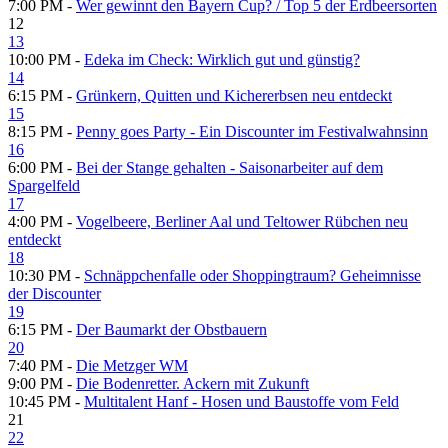
7:00 PM -
Wer gewinnt den Bayern Cup? /​ Top 5 der Erdbeersorten
12
13
10:00 PM -
Edeka im Check: Wirklich gut und günstig?
14
6:15 PM -
Grünkern, Quitten und Kichererbsen neu entdeckt
15
8:15 PM -
Penny goes Party - Ein Discounter im Festivalwahnsinn
16
6:00 PM -
Bei der Stange gehalten - Saisonarbeiter auf dem
Spargelfeld
17
4:00 PM -
Vogelbeere, Berliner Aal und Teltower Rübchen neu
entdeckt
18
10:30 PM -
Schnäppchenfalle oder Shoppingtraum? Geheimnisse
der Discounter
19
6:15 PM -
Der Baumarkt der Obstbauern
20
7:40 PM -
Die Metzger WM
9:00 PM -
Die Bodenretter. Ackern mit Zukunft
10:45 PM -
Multitalent Hanf - Hosen und Baustoffe vom Feld
21
22