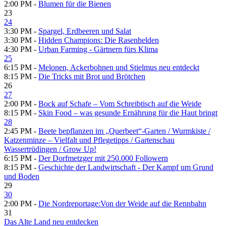
2:00 PM -
Blumen für die Bienen
23
24
3:30 PM -
Spargel, Erdbeeren und Salat
3:30 PM -
Hidden Champions: Die Rasenhelden
4:30 PM -
Urban Farming - Gärtnern fürs Klima
25
6:15 PM -
Melonen, Ackerbohnen und Stielmus neu entdeckt
8:15 PM -
Die Tricks mit Brot und Brötchen
26
27
2:00 PM -
Bock auf Schafe – Vom Schreibtisch auf die Weide
8:15 PM -
Skin Food – was gesunde Ernährung für die Haut bringt
28
2:45 PM -
Beete bepflanzen im „Querbeet“-Garten /​ Wurmkiste /​
Katzenminze – Vielfalt und Pflegetipps /​ Gartenschau
Wassertrüdingen /​ Grow Up!
6:15 PM -
Der Dorfmetzger mit 250.000 Followern
8:15 PM -
Geschichte der Landwirtschaft - Der Kampf um Grund
und Boden
29
30
2:00 PM -
Die Nordreportage:Von der Weide auf die Rennbahn
31
Das Alte Land neu entdecken