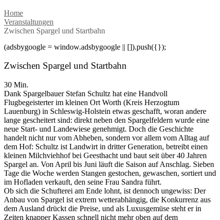
Home
Veranstaltungen
Zwischen Spargel und Startbahn
(adsbygoogle = window.adsbygoogle || []).push({});
Zwischen Spargel und Startbahn
30 Min.
Dank Spargelbauer Stefan Schultz hat eine Handvoll
Flugbegeisterter im kleinen Ort Worth (Kreis Herzogtum
Lauenburg) in Schleswig-Holstein etwas geschafft, woran andere
lange gescheitert sind: direkt neben den Spargelfeldern wurde eine
neue Start- und Landewiese genehmigt. Doch die Geschichte
handelt nicht nur vom Abheben, sondern vor allem vom Alltag auf
dem Hof: Schultz ist Landwirt in dritter Generation, betreibt einen
kleinen Milchviehhof bei Geesthacht und baut seit über 40 Jahren
Spargel an. Von April bis Juni läuft die Saison auf Anschlag. Sieben
Tage die Woche werden Stangen gestochen, gewaschen, sortiert und
im Hofladen verkauft, den seine Frau Sandra führt.
Ob sich die Schufterei am Ende lohnt, ist dennoch ungewiss: Der
Anbau von Spargel ist extrem wetterabhängig, die Konkurrenz aus
dem Ausland drückt die Preise, und als Luxusgemüse steht er in
Zeiten knapper Kassen schnell nicht mehr oben auf dem