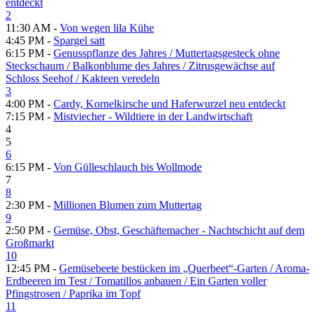
entdeckt
2
11:30 AM -
Von wegen lila Kühe
4:45 PM -
Spargel satt
6:15 PM -
Genusspflanze des Jahres /​ Muttertagsgesteck ohne
Steckschaum /​ Balkonblume des Jahres /​ Zitrusgewächse auf
Schloss Seehof /​ Kakteen veredeln
3
4:00 PM -
Cardy, Kornelkirsche und Haferwurzel neu entdeckt
7:15 PM -
Mistviecher - Wildtiere in der Landwirtschaft
4
5
6
6:15 PM -
Von Gülleschlauch bis Wollmode
7
8
2:30 PM -
Millionen Blumen zum Muttertag
9
2:50 PM -
Gemüse, Obst, Geschäftemacher - Nachtschicht auf dem
Großmarkt
10
12:45 PM -
Gemüsebeete bestücken im „Querbeet“-Garten /​ Aroma-
Erdbeeren im Test /​ Tomatillos anbauen /​ Ein Garten voller
Pfingstrosen /​ Paprika im Topf
11