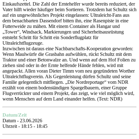
Einkaufszettel. Die Zahl der Erntehelfer wurde bereits reduziert, der
Vater hilft wieder häufiger beim Sortieren. Trotzdem hat Schultz sich
auf ein ungewöhnliches Projekt eingelassen: Ultraleicht-Fans aus
dem benachbarten Dassendorf bitten ihn, eine Rasenpiste in eine
Futterweide zu mähen. Mit einem Container als Hangar und
„Tower“, Windsack, Markierungen und Sicherheitsausrüstung
entsteht Schritt für Schritt ein Sonderflugplatz für
Ultraleichtflugzeuge.
Inzwischen ist daraus eine Nachbarschafts-Kooperation geworden:
Wenn Maulwürfe die Grasbahn aufwühlen, rückt Schultz mit dem
Traktor und einer Betonwalze an. Und wenn auf dem Hof Folien zu
ziehen sind oder in der Ernte helfende Hände fehlen, wird mit
angepackt. Allen voran Dieter Timm vom neu gegründeten Worther
Ultraleichtflugverein. Als Gegenleistung dürfen Schultz und seine
Familie gelegentlich mitfliegen. „Die Nordreportage“ vom NDR
erzählt von einem bodenständigen Spargelbauern, einer Gruppe
Flugverrückter und einem Projekt, das zeigt, wie viel möglich wird,
wenn Menschen auf dem Land einander helfen.
(Text: NDR)
Datum/Zeit
Datum - 23.06.2026
Uhrzeit - 18:15 - 18:45