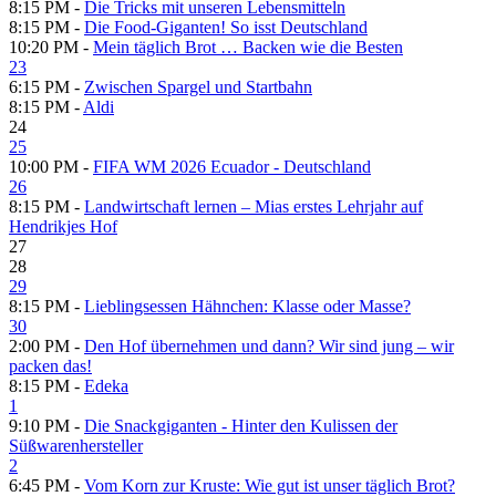
8:15 PM -
Die Tricks mit unseren Lebensmitteln
8:15 PM -
Die Food-Giganten! So isst Deutschland
10:20 PM -
Mein täglich Brot … Backen wie die Besten
23
6:15 PM -
Zwischen Spargel und Startbahn
8:15 PM -
Aldi
24
25
10:00 PM -
FIFA WM 2026 Ecuador - Deutschland
26
8:15 PM -
Landwirtschaft lernen – Mias erstes Lehrjahr auf
Hendrikjes Hof
27
28
29
8:15 PM -
Lieblingsessen Hähnchen: Klasse oder Masse?
30
2:00 PM -
Den Hof übernehmen und dann? Wir sind jung – wir
packen das!
8:15 PM -
Edeka
1
9:10 PM -
Die Snackgiganten - Hinter den Kulissen der
Süßwarenhersteller
2
6:45 PM -
Vom Korn zur Kruste: Wie gut ist unser täglich Brot?