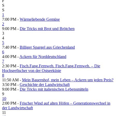
F
S
S
1
7:00 PM -
Wärmeliebende Gemüse
2
9:00 PM -
Die Tricks mit Brot und Brötchen
3
4
5
7:40 PM -
Billiger Spargel aus Griechenland
6
4:00 PM -
Ackern für Norddeutschland
7
2:30 PM -
Fisch.Fang.Fernweh. Fisch.Fang.Fernweh. – Die
Hochseefischer von der Ostseeküste
8
11:50 AM -
Mein Bauernhof, mein Leben – Ackern um jeden Preis?
3:50 PM -
Geschichte der Landwirtschaft
9:00 PM -
Die Tricks mit italienischen Lebensmitteln
9
10
2:00 PM -
Frischer Wind auf alten Höfen – Generationswechsel in
der Landwirtschaft
11