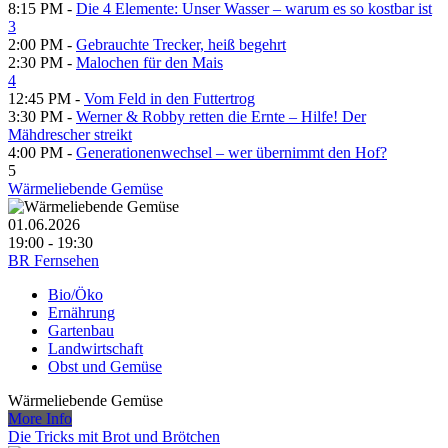
8:15 PM -
Die 4 Elemente: Unser Wasser – warum es so kostbar ist
3
2:00 PM -
Gebrauchte Trecker, heiß begehrt
2:30 PM -
Malochen für den Mais
4
12:45 PM -
Vom Feld in den Futtertrog
3:30 PM -
Werner & Robby retten die Ernte – Hilfe! Der
Mähdrescher streikt
4:00 PM -
Generationenwechsel – wer übernimmt den Hof?
5
Wärmeliebende Gemüse
01.06.2026
19:00 - 19:30
BR Fernsehen
Bio/Öko
Ernährung
Gartenbau
Landwirtschaft
Obst und Gemüse
Wärmeliebende Gemüse
More Info
Die Tricks mit Brot und Brötchen