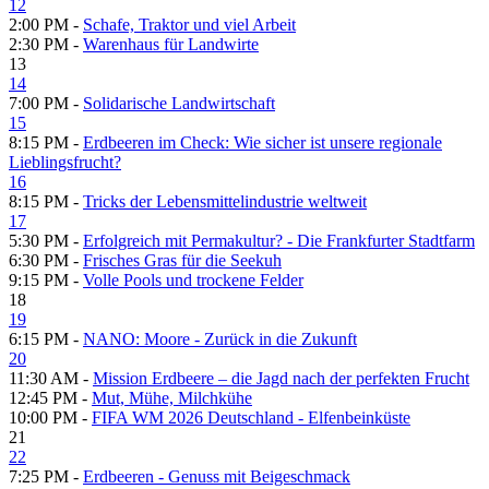
12
2:00 PM -
Schafe, Traktor und viel Arbeit
2:30 PM -
Warenhaus für Landwirte
13
14
7:00 PM -
Solidarische Landwirtschaft
15
8:15 PM -
Erdbeeren im Check: Wie sicher ist unsere regionale
Lieblingsfrucht?
16
8:15 PM -
Tricks der Lebensmittelindustrie weltweit
17
5:30 PM -
Erfolgreich mit Permakultur? - Die Frankfurter Stadtfarm
6:30 PM -
Frisches Gras für die Seekuh
9:15 PM -
Volle Pools und trockene Felder
18
19
6:15 PM -
NANO: Moore - Zurück in die Zukunft
20
11:30 AM -
Mission Erdbeere – die Jagd nach der perfekten Frucht
12:45 PM -
Mut, Mühe, Milchkühe
10:00 PM -
FIFA WM 2026 Deutschland - Elfenbeinküste
21
22
7:25 PM -
Erdbeeren - Genuss mit Beigeschmack