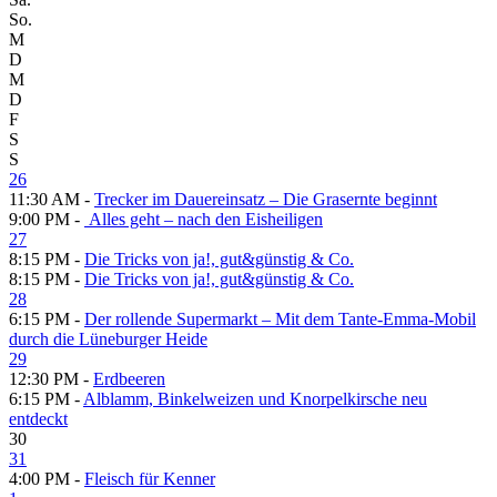
So.
M
D
M
D
F
S
S
26
11:30 AM -
Trecker im Dauereinsatz – Die Grasernte beginnt
9:00 PM -
Alles geht – nach den Eisheiligen
27
8:15 PM -
Die Tricks von ja!, gut&günstig & Co.
8:15 PM -
Die Tricks von ja!, gut&günstig & Co.
28
6:15 PM -
Der rollende Supermarkt – Mit dem Tante-Emma-Mobil
durch die Lüneburger Heide
29
12:30 PM -
Erdbeeren
6:15 PM -
Alblamm, Binkelweizen und Knorpelkirsche neu
entdeckt
30
31
4:00 PM -
Fleisch für Kenner