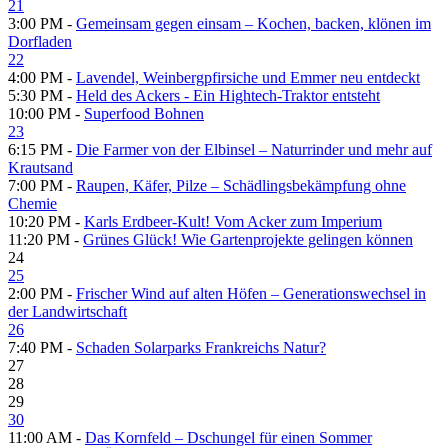
21
3:00 PM -
Gemeinsam gegen einsam – Kochen, backen, klönen im
Dorfladen
22
4:00 PM -
Lavendel, Weinbergpfirsiche und Emmer neu entdeckt
5:30 PM -
Held des Ackers - Ein Hightech-Traktor entsteht
10:00 PM -
Superfood Bohnen
23
6:15 PM -
Die Farmer von der Elbinsel – Naturrinder und mehr auf
Krautsand
7:00 PM -
Raupen, Käfer, Pilze – Schädlingsbekämpfung ohne
Chemie
10:20 PM -
Karls Erdbeer-Kult! Vom Acker zum Imperium
11:20 PM -
Grünes Glück! Wie Gartenprojekte gelingen können
24
25
2:00 PM -
Frischer Wind auf alten Höfen – Generationswechsel in
der Landwirtschaft
26
7:40 PM -
Schaden Solarparks Frankreichs Natur?
27
28
29
30
11:00 AM -
Das Kornfeld – Dschungel für einen Sommer