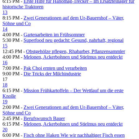
6:15 PM -
Erste Hilfe für Hanomag-Trecker – Im Ersatzteillager für
historische Traktoren
13
8:15 PM -
Zwei Generationen auf dem Ur-Bauernhof – Väter,
Söhne und Co
14
4:00 PM -
Gartenarbeiten im Frühsommer
5:30 PM -
Superfood neu gedacht: Gesund, nahrhaft, regional
15
12:45 PM -
Obstgehölze pflegen, Rhabarber, Pflanzensammler
4:00 PM -
Melonen, Ackerbohnen und Stielmus neu entdeckt
16
7:00 PM -
Pak Choi ernten und verarbeiten
9:00 PM -
Die Tricks der Milchindustrie
17
18
6:15 PM -
Mission Frühkartoffeln – Der Wettlauf um die erste
Knolle
19
2:00 PM -
Zwei Generationen auf dem Ur-Bauernhof – Väter,
Söhne und Co
2:45 PM -
Berufswunsch Bauer
6:15 PM -
Melonen, Ackerbohnen und Stielmus neu entdeckt
20
6:00 PM -
Fisch ohne Haken Wie wir nachhaltiger Fisch essen