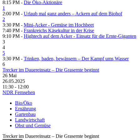
8:15 PM -
Die Öko-Aktionäre
1
2:00 PM -
Urlaub mal ganz anders – Ackern auf dem Biohof
2
3:30 PM -
Mini-Acker - Gemüse im Hochbeet
7:40 PM -
Frankreichs Käsekultur in der Krise
9:10 PM -
Hightech auf dem Acker - Einsatz für die Ernte-Giganten
3
4
5
3:30 PM -
Trinken, baden, bewässern – Der Kampf ums Wasser
6
Trecker im Dauereinsatz – Die Grasernte beginnt
26
Mai
26.05.2025
11:30 - 12:00
NDR Fernsehen
Bio/Öko
Ernährung
Gartenbau
Landwirtschaft
Obst und Gemüse
Trecker im Dauereinsatz – Die Grasernte beginnt