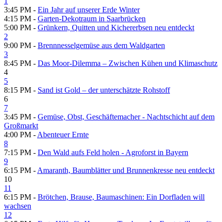
1
3:45 PM -
Ein Jahr auf unserer Erde Winter
4:15 PM -
Garten-Dekotraum in Saarbrücken
5:00 PM -
Grünkern, Quitten und Kichererbsen neu entdeckt
2
9:00 PM -
Brennnesselgemüse aus dem Waldgarten
3
8:45 PM -
Das Moor-Dilemma – Zwischen Kühen und Klimaschutz
4
5
8:15 PM -
Sand ist Gold – der unterschätzte Rohstoff
6
7
3:45 PM -
Gemüse, Obst, Geschäftemacher - Nachtschicht auf dem
Großmarkt
4:00 PM -
Abenteuer Ernte
8
7:15 PM -
Den Wald aufs Feld holen - Agroforst in Bayern
9
6:15 PM -
Amaranth, Baumblätter und Brunnenkresse neu entdeckt
10
11
6:15 PM -
Brötchen, Brause, Baumaschinen: Ein Dorfladen will
wachsen
12