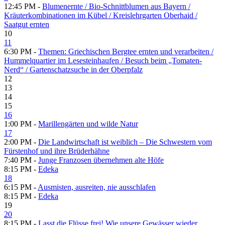
12:45 PM -
Blumenernte /​ Bio-Schnittblumen aus Bayern /​
Kräuterkombinationen im Kübel /​ Kreislehrgarten Oberhaid /​
Saatgut ernten
10
11
6:30 PM -
Themen: Griechischen Bergtee ernten und verarbeiten /​
Hummelquartier im Lesesteinhaufen /​ Besuch beim „Tomaten-
Nerd“ /​ Gartenschatzsuche in der Oberpfalz
12
13
14
15
16
1:00 PM -
Marillengärten und wilde Natur
17
2:00 PM -
Die Landwirtschaft ist weiblich – Die Schwestern vom
Fürstenhof und ihre Brüderhähne
7:40 PM -
Junge Franzosen übernehmen alte Höfe
8:15 PM -
Edeka
18
6:15 PM -
Ausmisten, ausreiten, nie ausschlafen
8:15 PM -
Edeka
19
20
8:15 PM -
Lasst die Flüsse frei! Wie unsere Gewässer wieder