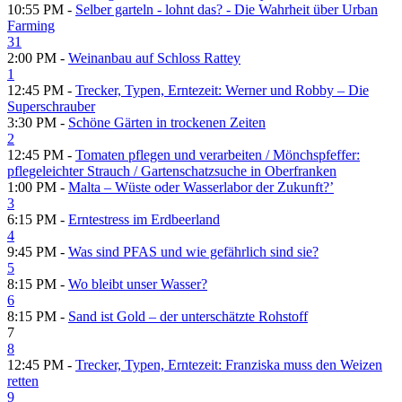
10:55 PM -
Selber garteln - lohnt das? - Die Wahrheit über Urban
Farming
31
2:00 PM -
Weinanbau auf Schloss Rattey
1
12:45 PM -
Trecker, Typen, Erntezeit: Werner und Robby – Die
Superschrauber
3:30 PM -
Schöne Gärten in trockenen Zeiten
2
12:45 PM -
Tomaten pflegen und verarbeiten /​ Mönchspfeffer:
pflegeleichter Strauch /​ Gartenschatzsuche in Oberfranken
1:00 PM -
Malta – Wüste oder Wasserlabor der Zukunft?’
3
6:15 PM -
Erntestress im Erdbeerland
4
9:45 PM -
Was sind PFAS und wie gefährlich sind sie?
5
8:15 PM -
Wo bleibt unser Wasser?
6
8:15 PM -
Sand ist Gold – der unterschätzte Rohstoff
7
8
12:45 PM -
Trecker, Typen, Erntezeit: Franziska muss den Weizen
retten
9