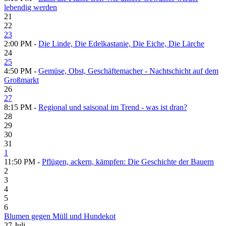
lebendig werden
21
22
23
2:00 PM -
Die Linde, Die Edelkastanie, Die Eiche, Die Lärche
24
25
4:50 PM -
Gemüse, Obst, Geschäftemacher - Nachtschicht auf dem
Großmarkt
26
27
8:15 PM -
Regional und saisonal im Trend - was ist dran?
28
29
30
31
1
11:50 PM -
Pflügen, ackern, kämpfen: Die Geschichte der Bauern
2
3
4
5
6
Blumen gegen Müll und Hundekot
27
Juli