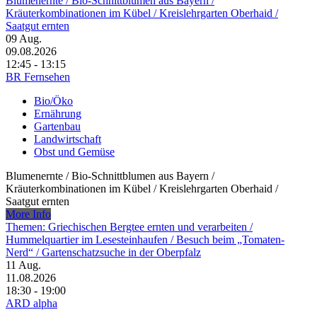
Blumenernte /​ Bio-Schnittblumen aus Bayern /​
Kräuterkombinationen im Kübel /​ Kreislehrgarten Oberhaid /​
Saatgut ernten
09
Aug.
09.08.2026
12:45 - 13:15
BR Fernsehen
Bio/Öko
Ernährung
Gartenbau
Landwirtschaft
Obst und Gemüse
Blumenernte /​ Bio-Schnittblumen aus Bayern /​
Kräuterkombinationen im Kübel /​ Kreislehrgarten Oberhaid /​
Saatgut ernten
More Info
Themen: Griechischen Bergtee ernten und verarbeiten /​
Hummelquartier im Lesesteinhaufen /​ Besuch beim „Tomaten-
Nerd“ /​ Gartenschatzsuche in der Oberpfalz
11
Aug.
11.08.2026
18:30 - 19:00
ARD alpha