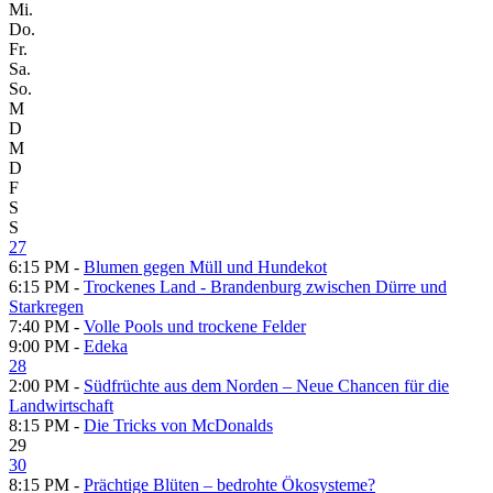
Mi.
Do.
Fr.
Sa.
So.
M
D
M
D
F
S
S
27
6:15 PM -
Blumen gegen Müll und Hundekot
6:15 PM -
Trockenes Land - Brandenburg zwischen Dürre und
Starkregen
7:40 PM -
Volle Pools und trockene Felder
9:00 PM -
Edeka
28
2:00 PM -
Südfrüchte aus dem Norden – Neue Chancen für die
Landwirtschaft
8:15 PM -
Die Tricks von McDonalds
29
30
8:15 PM -
Prächtige Blüten – bedrohte Ökosysteme?