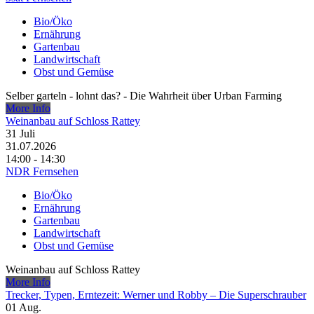
Bio/Öko
Ernährung
Gartenbau
Landwirtschaft
Obst und Gemüse
Selber garteln - lohnt das? - Die Wahrheit über Urban Farming
More Info
Weinanbau auf Schloss Rattey
31
Juli
31.07.2026
14:00 - 14:30
NDR Fernsehen
Bio/Öko
Ernährung
Gartenbau
Landwirtschaft
Obst und Gemüse
Weinanbau auf Schloss Rattey
More Info
Trecker, Typen, Erntezeit: Werner und Robby – Die Superschrauber
01
Aug.