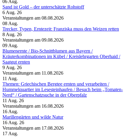
06
Aug.
Sand ist Gold – der unterschätzte Rohstoff
6 Aug. 26
Veranstaltungen am 08.08.2026
08
Aug.
Trecker, Typen, Erntezeit: Franziska muss den Weizen retten
8 Aug. 26
Veranstaltungen am 09.08.2026
09
Aug.
Blumenernte /​ Bio-Schnittblumen aus Bayern /​
Kräuterkombinationen im Kübel /​ Kreislehrgarten Oberhaid /​
Saatgut ernten
9 Aug. 26
Veranstaltungen am 11.08.2026
11
Aug.
Themen: Griechischen Bergtee ernten und verarbeiten /​
Hummelquartier im Lesesteinhaufen /​ Besuch beim „Tomaten-
Nerd“ /​ Gartenschatzsuche in der Oberpfalz
11 Aug. 26
Veranstaltungen am 16.08.2026
16
Aug.
Marillengärten und wilde Natur
16 Aug. 26
Veranstaltungen am 17.08.2026
17
Aug.