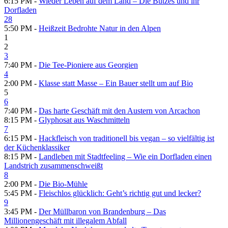
6:15 PM -
Wieder Leben auf dem Land – Die Butzes und ihr
Dorfladen
28
5:50 PM -
Heißzeit Bedrohte Natur in den Alpen
1
2
3
7:40 PM -
Die Tee-Pioniere aus Georgien
4
2:00 PM -
Klasse statt Masse – Ein Bauer stellt um auf Bio
5
6
7:40 PM -
Das harte Geschäft mit den Austern von Arcachon
8:15 PM -
Glyphosat aus Waschmitteln
7
6:15 PM -
Hackfleisch von traditionell bis vegan – so vielfältig ist
der Küchenklassiker
8:15 PM -
Landleben mit Stadtfeeling – Wie ein Dorfladen einen
Landstrich zusammenschweißt
8
2:00 PM -
Die Bio-Mühle
5:45 PM -
Fleischlos glücklich: Geht’s richtig gut und lecker?
9
3:45 PM -
Der Müllbaron von Brandenburg – Das
Millionengeschäft mit illegalem Abfall