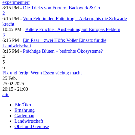
experimentiert
8:15 PM -
Die Tricks von Ferrero, Backwerk & Co.
2
6:15 PM -
Vom Feld in den Futtertrog – Ackern, bis die Schwarte
kracht
10:45 PM -
Bittere Früchte - Ausbeutung auf Europas Feldern
3
6:15 PM -
Ein Paar – zwei Höfe: Voller Einsatz für die
Landwirtschaft
8:15 PM -
Prächtige Blüten – bedrohte Ökosysteme?
4
5
6
Fix und fertig: Wenn Essen süchtig macht
25
Feb.
25.02.2025
20:15 - 21:00
arte
Bio/Öko
Ernährung
Gartenbau
Landwirtschaft
Obst und Gemüse