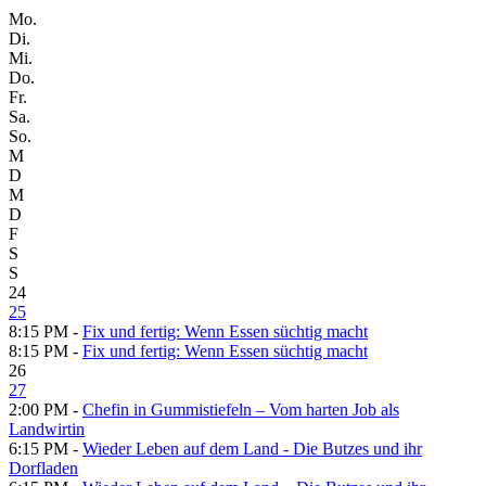
Mo.
Di.
Mi.
Do.
Fr.
Sa.
So.
M
D
M
D
F
S
S
24
25
8:15 PM -
Fix und fertig: Wenn Essen süchtig macht
8:15 PM -
Fix und fertig: Wenn Essen süchtig macht
26
27
2:00 PM -
Chefin in Gummistiefeln – Vom harten Job als
Landwirtin
6:15 PM -
Wieder Leben auf dem Land - Die Butzes und ihr
Dorfladen