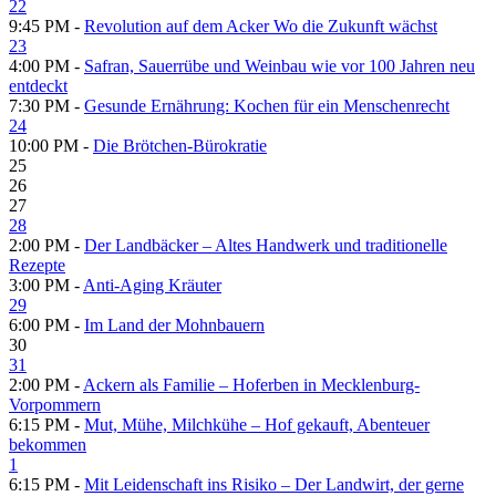
22
9:45 PM -
Revolution auf dem Acker Wo die Zukunft wächst
23
4:00 PM -
Safran, Sauerrübe und Weinbau wie vor 100 Jahren neu
entdeckt
7:30 PM -
Gesunde Ernährung: Kochen für ein Menschenrecht
24
10:00 PM -
Die Brötchen-Bürokratie
25
26
27
28
2:00 PM -
Der Landbäcker – Altes Handwerk und traditionelle
Rezepte
3:00 PM -
Anti-Aging Kräuter
29
6:00 PM -
Im Land der Mohnbauern
30
31
2:00 PM -
Ackern als Familie – Hoferben in Mecklenburg-
Vorpommern
6:15 PM -
Mut, Mühe, Milchkühe – Hof gekauft, Abenteuer
bekommen
1
6:15 PM -
Mit Leidenschaft ins Risiko – Der Landwirt, der gerne