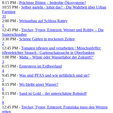
8:15 PM -
Prächtige Blüten – bedrohte Ökosysteme?
10:55 PM -
Selber garteln - lohnt das? - Die Wahrheit über Urban
Farming
31
2:00 PM -
Weinanbau auf Schloss Rattey
1
12:45 PM -
Trecker, Typen, Erntezeit: Werner und Robby – Die
Superschrauber
3:30 PM -
Schöne Gärten in trockenen Zeiten
2
12:45 PM -
Tomaten pflegen und verarbeiten /​ Mönchspfeffer:
pflegeleichter Strauch /​ Gartenschatzsuche in Oberfranken
1:00 PM -
Malta – Wüste oder Wasserlabor der Zukunft?’
3
6:15 PM -
Erntestress im Erdbeerland
4
9:45 PM -
Was sind PFAS und wie gefährlich sind sie?
5
8:15 PM -
Wo bleibt unser Wasser?
6
8:15 PM -
Sand ist Gold – der unterschätzte Rohstoff
7
8
12:45 PM -
Trecker, Typen, Erntezeit: Franziska muss den Weizen
retten