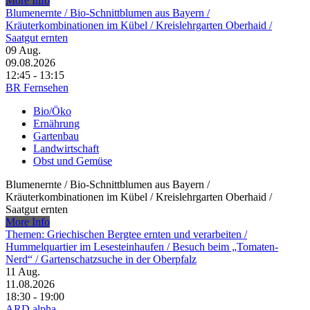
More Info
Blumenernte /​ Bio-Schnittblumen aus Bayern /​
Kräuterkombinationen im Kübel /​ Kreislehrgarten Oberhaid /​
Saatgut ernten
09
Aug.
09.08.2026
12:45 - 13:15
BR Fernsehen
Bio/Öko
Ernährung
Gartenbau
Landwirtschaft
Obst und Gemüse
Blumenernte /​ Bio-Schnittblumen aus Bayern /​
Kräuterkombinationen im Kübel /​ Kreislehrgarten Oberhaid /​
Saatgut ernten
More Info
Themen: Griechischen Bergtee ernten und verarbeiten /​
Hummelquartier im Lesesteinhaufen /​ Besuch beim „Tomaten-
Nerd“ /​ Gartenschatzsuche in der Oberpfalz
11
Aug.
11.08.2026
18:30 - 19:00
ARD alpha