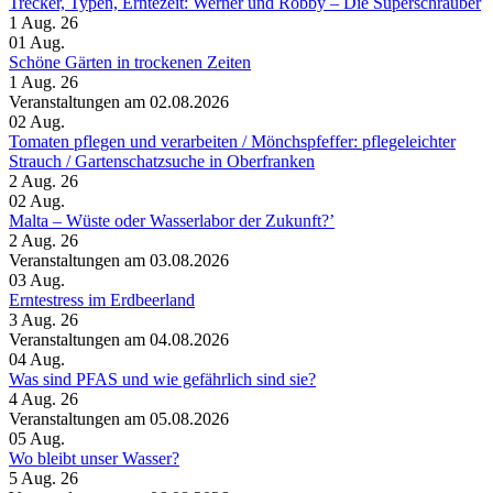
Trecker, Typen, Erntezeit: Werner und Robby – Die Superschrauber
1 Aug. 26
01
Aug.
Schöne Gärten in trockenen Zeiten
1 Aug. 26
Veranstaltungen am 02.08.2026
02
Aug.
Tomaten pflegen und verarbeiten /​ Mönchspfeffer: pflegeleichter
Strauch /​ Gartenschatzsuche in Oberfranken
2 Aug. 26
02
Aug.
Malta – Wüste oder Wasserlabor der Zukunft?’
2 Aug. 26
Veranstaltungen am 03.08.2026
03
Aug.
Erntestress im Erdbeerland
3 Aug. 26
Veranstaltungen am 04.08.2026
04
Aug.
Was sind PFAS und wie gefährlich sind sie?
4 Aug. 26
Veranstaltungen am 05.08.2026
05
Aug.
Wo bleibt unser Wasser?
5 Aug. 26