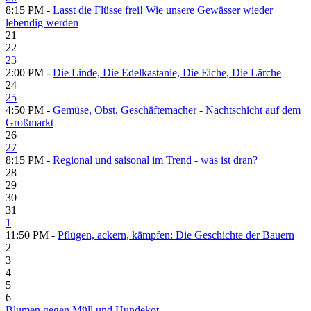
8:15 PM -
Lasst die Flüsse frei! Wie unsere Gewässer wieder
lebendig werden
21
22
23
2:00 PM -
Die Linde, Die Edelkastanie, Die Eiche, Die Lärche
24
25
4:50 PM -
Gemüse, Obst, Geschäftemacher - Nachtschicht auf dem
Großmarkt
26
27
8:15 PM -
Regional und saisonal im Trend - was ist dran?
28
29
30
31
1
11:50 PM -
Pflügen, ackern, kämpfen: Die Geschichte der Bauern
2
3
4
5
6
Blumen gegen Müll und Hundekot