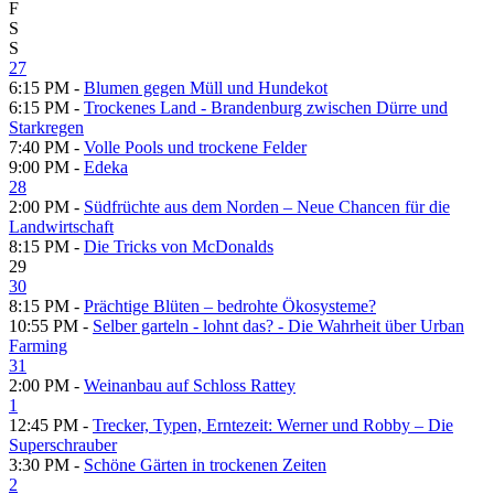
F
S
S
27
6:15 PM -
Blumen gegen Müll und Hundekot
6:15 PM -
Trockenes Land - Brandenburg zwischen Dürre und
Starkregen
7:40 PM -
Volle Pools und trockene Felder
9:00 PM -
Edeka
28
2:00 PM -
Südfrüchte aus dem Norden – Neue Chancen für die
Landwirtschaft
8:15 PM -
Die Tricks von McDonalds
29
30
8:15 PM -
Prächtige Blüten – bedrohte Ökosysteme?
10:55 PM -
Selber garteln - lohnt das? - Die Wahrheit über Urban
Farming
31
2:00 PM -
Weinanbau auf Schloss Rattey
1
12:45 PM -
Trecker, Typen, Erntezeit: Werner und Robby – Die
Superschrauber
3:30 PM -
Schöne Gärten in trockenen Zeiten
2