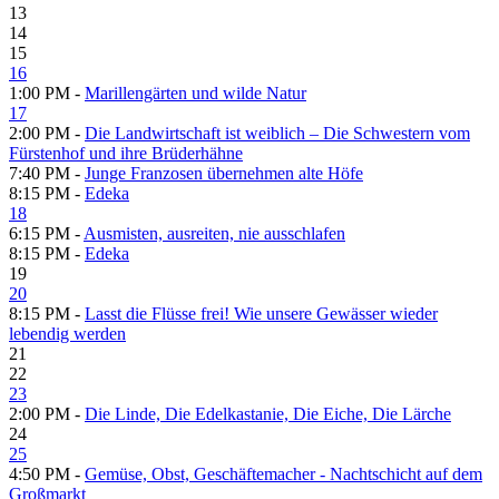
13
14
15
16
1:00 PM -
Marillengärten und wilde Natur
17
2:00 PM -
Die Landwirtschaft ist weiblich – Die Schwestern vom
Fürstenhof und ihre Brüderhähne
7:40 PM -
Junge Franzosen übernehmen alte Höfe
8:15 PM -
Edeka
18
6:15 PM -
Ausmisten, ausreiten, nie ausschlafen
8:15 PM -
Edeka
19
20
8:15 PM -
Lasst die Flüsse frei! Wie unsere Gewässer wieder
lebendig werden
21
22
23
2:00 PM -
Die Linde, Die Edelkastanie, Die Eiche, Die Lärche
24
25
4:50 PM -
Gemüse, Obst, Geschäftemacher - Nachtschicht auf dem
Großmarkt