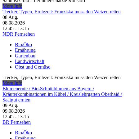
Sand ist Gold – der unterschätzte Rohstoff
More Info
Trecker, Typen, Erntezeit: Franziska muss den Weizen retten
08
Aug.
08.08.2026
12:45 - 13:15
NDR Fernsehen
Bio/Öko
Ernährung
Gartenbau
Landwirtschaft
Obst und Gemüse
Trecker, Typen, Erntezeit: Franziska muss den Weizen retten
More Info
Blumenernte /​ Bio-Schnittblumen aus Bayern /​
Kräuterkombinationen im Kübel /​ Kreislehrgarten Oberhaid /​
Saatgut ernten
09
Aug.
09.08.2026
12:45 - 13:15
BR Fernsehen
Bio/Öko
Ernährung