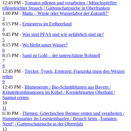
12:45 PM -
Tomaten pflegen und verarbeiten /​ Mönchspfeffer:
pflegeleichter Strauch /​ Gartenschatzsuche in Oberfranken
1:00 PM -
Malta – Wüste oder Wasserlabor der Zukunft?’
3
6:15 PM -
Erntestress im Erdbeerland
4
9:45 PM -
Was sind PFAS und wie gefährlich sind sie?
5
8:15 PM -
Wo bleibt unser Wasser?
6
8:15 PM -
Sand ist Gold – der unterschätzte Rohstoff
7
8
12:45 PM -
Trecker, Typen, Erntezeit: Franziska muss den Weizen
retten
9
12:45 PM -
Blumenernte /​ Bio-Schnittblumen aus Bayern /​
Kräuterkombinationen im Kübel /​ Kreislehrgarten Oberhaid /​
Saatgut ernten
10
11
6:30 PM -
Themen: Griechischen Bergtee ernten und verarbeiten /​
Hummelquartier im Lesesteinhaufen /​ Besuch beim „Tomaten-
Nerd“ /​ Gartenschatzsuche in der Oberpfalz
12