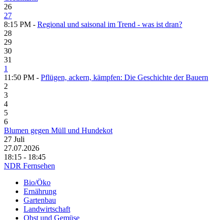
26
27
8:15 PM -
Regional und saisonal im Trend - was ist dran?
28
29
30
31
1
11:50 PM -
Pflügen, ackern, kämpfen: Die Geschichte der Bauern
2
3
4
5
6
Blumen gegen Müll und Hundekot
27
Juli
27.07.2026
18:15 - 18:45
NDR Fernsehen
Bio/Öko
Ernährung
Gartenbau
Landwirtschaft
Obst und Gemüse