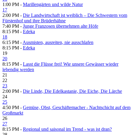
1:00 PM -
Marillengärten und wilde Natur
17
2:00 PM -
Die Landwirtschaft ist weiblich – Die Schwestern vom
Fürstenhof und ihre Brüderhähne
7:40 PM -
Junge Franzosen übernehmen alte Höfe
8:15 PM -
Edeka
18
6:15 PM -
Ausmisten, ausreiten, nie ausschlafen
8:15 PM -
Edeka
19
20
8:15 PM -
Lasst die Flüsse frei! Wie unsere Gewässer wieder
lebendig werden
21
22
23
2:00 PM -
Die Linde, Die Edelkastanie, Die Eiche, Die Lärche
24
25
4:50 PM -
Gemüse, Obst, Geschäftemacher - Nachtschicht auf dem
Großmarkt
26
27
8:15 PM -
Regional und saisonal im Trend - was ist dran?
28