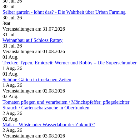
30 Juli 26
30
Juli
Selber garteln - lohnt das? - Die Wahrheit über Urban Farming
30 Juli 26
3sat
Veranstaltungen am 31.07.2026
31
Juli
Weinanbau auf Schloss Rattey
31 Juli 26
Veranstaltungen am 01.08.2026
01
Aug.
Trecker, Typen, Erntezeit: Werner und Robby – Die Superschrauber
1 Aug. 26
01
Aug.
Schöne Gärten in trockenen Zeiten
1 Aug. 26
Veranstaltungen am 02.08.2026
02
Aug.
Tomaten pflegen und verarbeiten /​ Mönchspfeffer: pflegeleichter
Strauch /​ Gartenschatzsuche in Oberfranken
2 Aug. 26
02
Aug.
Malta – Wüste oder Wasserlabor der Zukunft?’
2 Aug. 26
Veranstaltungen am 03.08.2026