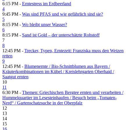
6:15 PM -
Erntestress im Erdbeerland
4
9:45 PM -
Was sind PFAS und wie gefährlich sind sie?
5
8:15 PM -
Wo bleibt unser Wasser?
6
8:15 PM -
Sand ist Gold – der unterschätzte Rohstoff
7
8
12:45 PM -
Trecker, Typen, Erntezeit: Franziska muss den Weizen
retten
9
12:45 PM -
Blumenernte /​ Bio-Schnittblumen aus Bayern /​
Kräuterkombinationen im Kübel /​ Kreislehrgarten Oberhaid /​
Saatgut ernten
10
11
6:30 PM -
Themen: Griechischen Bergtee ernten und verarbeiten /​
Hummelquartier im Lesesteinhaufen /​ Besuch beim „Tomaten-
Nerd“ /​ Gartenschatzsuche in der Oberpfalz
12
13
14
15
16