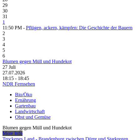
29
30
31
1
11:50 PM -
Pflügen, ackern, kämpfen: Die Geschichte der Bauern
2
3
4
5
6
Blumen gegen Müll und Hundekot
27
Juli
27.07.2026
18:15 - 18:45
NDR Fernsehen
Bio/Öko
Ernährung
Gartenbau
Landwirtschaft
Obst und Gemüse
Blumen gegen Müll und Hundekot
More Info
Trockenes Land - Brandenburg zwischen Dürre und Starkregen