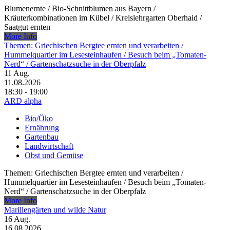
Blumenernte /​ Bio-Schnittblumen aus Bayern /​
Kräuterkombinationen im Kübel /​ Kreislehrgarten Oberhaid /​
Saatgut ernten
More Info
Themen: Griechischen Bergtee ernten und verarbeiten /​
Hummelquartier im Lesesteinhaufen /​ Besuch beim „Tomaten-
Nerd“ /​ Gartenschatzsuche in der Oberpfalz
11
Aug.
11.08.2026
18:30 - 19:00
ARD alpha
Bio/Öko
Ernährung
Gartenbau
Landwirtschaft
Obst und Gemüse
Themen: Griechischen Bergtee ernten und verarbeiten /​
Hummelquartier im Lesesteinhaufen /​ Besuch beim „Tomaten-
Nerd“ /​ Gartenschatzsuche in der Oberpfalz
More Info
Marillengärten und wilde Natur
16
Aug.
16.08.2026