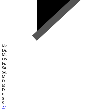
Mo.
Di.
Mi.
Do.
Fr.
Sa.
So.
M
D
M
D
F
S
S
27