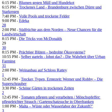
6:15 PM -
Blumen gegen Müll und Hundekot
6:15 PM -
Trockenes Land - Brandenburg zwischen Dürre und
Starkregen
7:40 PM -
Volle Pools und trockene Felder
9:00 PM -
Edeka
28
2:00 PM -
Südfrüchte aus dem Norden – Neue Chancen für die
Landwirtschaft
8:15 PM -
Die Tricks von McDonalds
29
30
8:15 PM -
Prächtige Blüten – bedrohte Ökosysteme?
10:55 PM -
Selber garteln - lohnt das? - Die Wahrheit über Urban
Farming
31
2:00 PM -
Weinanbau auf Schloss Rattey
1
12:45 PM -
Trecker, Typen, Erntezeit: Werner und Robby – Die
Superschrauber
3:30 PM -
Schöne Gärten in trockenen Zeiten
2
12:45 PM -
Tomaten pflegen und verarbeiten /​ Mönchspfeffer:
pflegeleichter Strauch /​ Gartenschatzsuche in Oberfranken
1:00 PM -
Malta – Wüste oder Wasserlabor der Zukunft?’
3