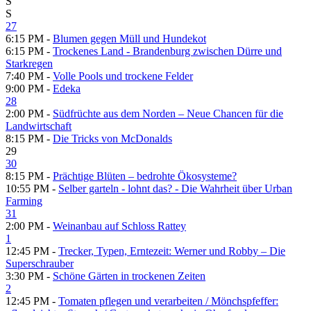
S
S
27
6:15 PM -
Blumen gegen Müll und Hundekot
6:15 PM -
Trockenes Land - Brandenburg zwischen Dürre und
Starkregen
7:40 PM -
Volle Pools und trockene Felder
9:00 PM -
Edeka
28
2:00 PM -
Südfrüchte aus dem Norden – Neue Chancen für die
Landwirtschaft
8:15 PM -
Die Tricks von McDonalds
29
30
8:15 PM -
Prächtige Blüten – bedrohte Ökosysteme?
10:55 PM -
Selber garteln - lohnt das? - Die Wahrheit über Urban
Farming
31
2:00 PM -
Weinanbau auf Schloss Rattey
1
12:45 PM -
Trecker, Typen, Erntezeit: Werner und Robby – Die
Superschrauber
3:30 PM -
Schöne Gärten in trockenen Zeiten
2
12:45 PM -
Tomaten pflegen und verarbeiten /​ Mönchspfeffer: