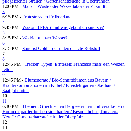
pflegeleichter Strauch /​ Gartenschatzsuche in Oberfranken
1:00 PM -
Malta – Wüste oder Wasserlabor der Zukunft?’
3
6:15 PM -
Erntestress im Erdbeerland
4
9:45 PM -
Was sind PFAS und wie gefährlich sind sie?
5
8:15 PM -
Wo bleibt unser Wasser?
6
8:15 PM -
Sand ist Gold – der unterschätzte Rohstoff
7
8
12:45 PM -
Trecker, Typen, Erntezeit: Franziska muss den Weizen
retten
9
12:45 PM -
Blumenernte /​ Bio-Schnittblumen aus Bayern /​
Kräuterkombinationen im Kübel /​ Kreislehrgarten Oberhaid /​
Saatgut ernten
10
11
6:30 PM -
Themen: Griechischen Bergtee ernten und verarbeiten /​
Hummelquartier im Lesesteinhaufen /​ Besuch beim „Tomaten-
Nerd“ /​ Gartenschatzsuche in der Oberpfalz
12
13