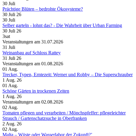
30
Juli
Prächtige Blüten – bedrohte Ökosysteme?
30 Juli 26
30
Juli
Selber garteln - lohnt das? - Die Wahrheit über Urban Farming
30 Juli 26
3sat
Veranstaltungen am 31.07.2026
31
Juli
Weinanbau auf Schloss Rattey
31 Juli 26
Veranstaltungen am 01.08.2026
01
Aug.
Trecker, Typen, Erntezeit: Werner und Robby – Die Superschrauber
1 Aug. 26
01
Aug.
Schöne Gärten in trockenen Zeiten
1 Aug. 26
Veranstaltungen am 02.08.2026
02
Aug.
Tomaten pflegen und verarbeiten /​ Mönchspfeffer: pflegeleichter
Strauch /​ Gartenschatzsuche in Oberfranken
2 Aug. 26
02
Aug.
Malta – Wüste oder Wasserlabor der Zukunft?’