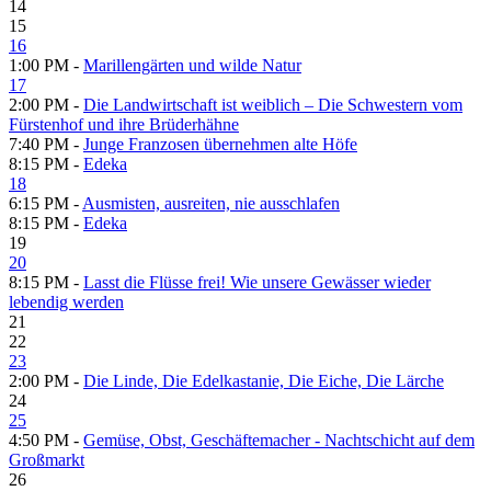
14
15
16
1:00 PM -
Marillengärten und wilde Natur
17
2:00 PM -
Die Landwirtschaft ist weiblich – Die Schwestern vom
Fürstenhof und ihre Brüderhähne
7:40 PM -
Junge Franzosen übernehmen alte Höfe
8:15 PM -
Edeka
18
6:15 PM -
Ausmisten, ausreiten, nie ausschlafen
8:15 PM -
Edeka
19
20
8:15 PM -
Lasst die Flüsse frei! Wie unsere Gewässer wieder
lebendig werden
21
22
23
2:00 PM -
Die Linde, Die Edelkastanie, Die Eiche, Die Lärche
24
25
4:50 PM -
Gemüse, Obst, Geschäftemacher - Nachtschicht auf dem
Großmarkt
26