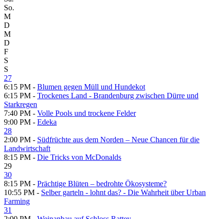
So.
M
D
M
D
F
S
S
27
6:15 PM -
Blumen gegen Müll und Hundekot
6:15 PM -
Trockenes Land - Brandenburg zwischen Dürre und
Starkregen
7:40 PM -
Volle Pools und trockene Felder
9:00 PM -
Edeka
28
2:00 PM -
Südfrüchte aus dem Norden – Neue Chancen für die
Landwirtschaft
8:15 PM -
Die Tricks von McDonalds
29
30
8:15 PM -
Prächtige Blüten – bedrohte Ökosysteme?
10:55 PM -
Selber garteln - lohnt das? - Die Wahrheit über Urban
Farming
31
2:00 PM -
Weinanbau auf Schloss Rattey