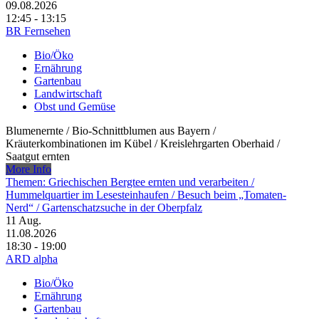
09.08.2026
12:45 - 13:15
BR Fernsehen
Bio/Öko
Ernährung
Gartenbau
Landwirtschaft
Obst und Gemüse
Blumenernte /​ Bio-Schnittblumen aus Bayern /​
Kräuterkombinationen im Kübel /​ Kreislehrgarten Oberhaid /​
Saatgut ernten
More Info
Themen: Griechischen Bergtee ernten und verarbeiten /​
Hummelquartier im Lesesteinhaufen /​ Besuch beim „Tomaten-
Nerd“ /​ Gartenschatzsuche in der Oberpfalz
11
Aug.
11.08.2026
18:30 - 19:00
ARD alpha
Bio/Öko
Ernährung
Gartenbau