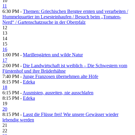
10
11
6:30 PM -
Themen: Griechischen Bergtee ernten und verarbeiten /​
Hummelquartier im Lesesteinhaufen /​ Besuch beim „Tomaten-
Nerd“ /​ Gartenschatzsuche in der Oberpfalz
12
13
14
15
16
1:00 PM -
Marillengärten und wilde Natur
17
2:00 PM -
Die Landwirtschaft ist weiblich – Die Schwestern vom
Fürstenhof und ihre Brüderhähne
7:40 PM -
Junge Franzosen übernehmen alte Höfe
8:15 PM -
Edeka
18
6:15 PM -
Ausmisten, ausreiten, nie ausschlafen
8:15 PM -
Edeka
19
20
8:15 PM -
Lasst die Flüsse frei! Wie unsere Gewässer wieder
lebendig werden
21
22