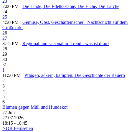
23
2:00 PM -
Die Linde, Die Edelkastanie, Die Eiche, Die Lärche
24
25
4:50 PM -
Gemüse, Obst, Geschäftemacher - Nachtschicht auf dem
Großmarkt
26
27
8:15 PM -
Regional und saisonal im Trend - was ist dran?
28
29
30
31
1
11:50 PM -
Pflügen, ackern, kämpfen: Die Geschichte der Bauern
2
3
4
5
6
Blumen gegen Müll und Hundekot
27
Juli
27.07.2026
18:15 - 18:45
NDR Fernsehen