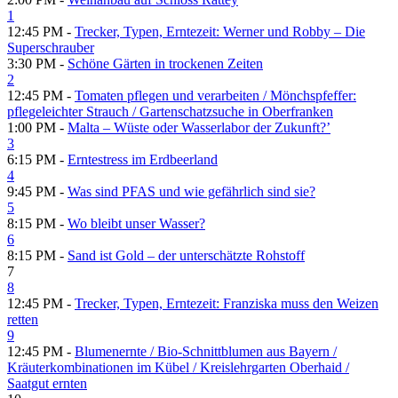
1
12:45 PM -
Trecker, Typen, Erntezeit: Werner und Robby – Die
Superschrauber
3:30 PM -
Schöne Gärten in trockenen Zeiten
2
12:45 PM -
Tomaten pflegen und verarbeiten /​ Mönchspfeffer:
pflegeleichter Strauch /​ Gartenschatzsuche in Oberfranken
1:00 PM -
Malta – Wüste oder Wasserlabor der Zukunft?’
3
6:15 PM -
Erntestress im Erdbeerland
4
9:45 PM -
Was sind PFAS und wie gefährlich sind sie?
5
8:15 PM -
Wo bleibt unser Wasser?
6
8:15 PM -
Sand ist Gold – der unterschätzte Rohstoff
7
8
12:45 PM -
Trecker, Typen, Erntezeit: Franziska muss den Weizen
retten
9
12:45 PM -
Blumenernte /​ Bio-Schnittblumen aus Bayern /​
Kräuterkombinationen im Kübel /​ Kreislehrgarten Oberhaid /​
Saatgut ernten