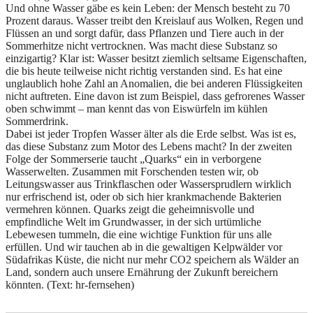
Und ohne Wasser gäbe es kein Leben: der Mensch besteht zu 70
Prozent daraus. Wasser treibt den Kreislauf aus Wolken, Regen und
Flüssen an und sorgt dafür, dass Pflanzen und Tiere auch in der
Sommerhitze nicht vertrocknen. Was macht diese Substanz so
einzigartig? Klar ist: Wasser besitzt ziemlich seltsame Eigenschaften,
die bis heute teilweise nicht richtig verstanden sind. Es hat eine
unglaublich hohe Zahl an Anomalien, die bei anderen Flüssigkeiten
nicht auftreten. Eine davon ist zum Beispiel, dass gefrorenes Wasser
oben schwimmt – man kennt das von Eiswürfeln im kühlen
Sommerdrink.
Dabei ist jeder Tropfen Wasser älter als die Erde selbst. Was ist es,
das diese Substanz zum Motor des Lebens macht? In der zweiten
Folge der Sommerserie taucht „Quarks“ ein in verborgene
Wasserwelten. Zusammen mit Forschenden testen wir, ob
Leitungswasser aus Trinkflaschen oder Wassersprudlern wirklich
nur erfrischend ist, oder ob sich hier krankmachende Bakterien
vermehren können. Quarks zeigt die geheimnisvolle und
empfindliche Welt im Grundwasser, in der sich urtümliche
Lebewesen tummeln, die eine wichtige Funktion für uns alle
erfüllen. Und wir tauchen ab in die gewaltigen Kelpwälder vor
Südafrikas Küste, die nicht nur mehr CO2 speichern als Wälder an
Land, sondern auch unsere Ernährung der Zukunft bereichern
könnten.
(Text: hr-fernsehen)