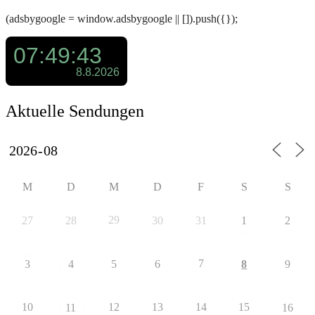
(adsbygoogle = window.adsbygoogle || []).push({});
Aktuelle Sendungen
M
D
M
D
F
S
S
29
27
28
30
31
1
2
7
3
4
5
6
8
9
10
12
13
14
15
11
16