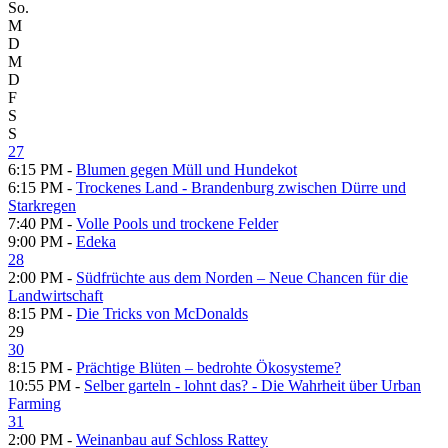
So.
M
D
M
D
F
S
S
27
6:15 PM -
Blumen gegen Müll und Hundekot
6:15 PM -
Trockenes Land - Brandenburg zwischen Dürre und
Starkregen
7:40 PM -
Volle Pools und trockene Felder
9:00 PM -
Edeka
28
2:00 PM -
Südfrüchte aus dem Norden – Neue Chancen für die
Landwirtschaft
8:15 PM -
Die Tricks von McDonalds
29
30
8:15 PM -
Prächtige Blüten – bedrohte Ökosysteme?
10:55 PM -
Selber garteln - lohnt das? - Die Wahrheit über Urban
Farming
31
2:00 PM -
Weinanbau auf Schloss Rattey