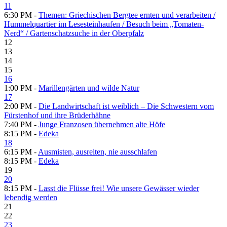
11
6:30 PM -
Themen: Griechischen Bergtee ernten und verarbeiten /​
Hummelquartier im Lesesteinhaufen /​ Besuch beim „Tomaten-
Nerd“ /​ Gartenschatzsuche in der Oberpfalz
12
13
14
15
16
1:00 PM -
Marillengärten und wilde Natur
17
2:00 PM -
Die Landwirtschaft ist weiblich – Die Schwestern vom
Fürstenhof und ihre Brüderhähne
7:40 PM -
Junge Franzosen übernehmen alte Höfe
8:15 PM -
Edeka
18
6:15 PM -
Ausmisten, ausreiten, nie ausschlafen
8:15 PM -
Edeka
19
20
8:15 PM -
Lasst die Flüsse frei! Wie unsere Gewässer wieder
lebendig werden
21
22
23