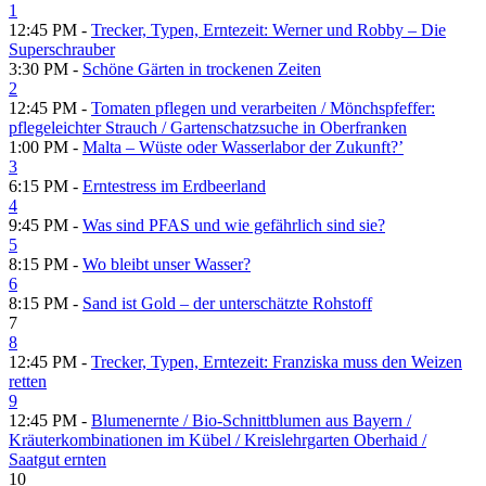
1
12:45 PM -
Trecker, Typen, Erntezeit: Werner und Robby – Die
Superschrauber
3:30 PM -
Schöne Gärten in trockenen Zeiten
2
12:45 PM -
Tomaten pflegen und verarbeiten /​ Mönchspfeffer:
pflegeleichter Strauch /​ Gartenschatzsuche in Oberfranken
1:00 PM -
Malta – Wüste oder Wasserlabor der Zukunft?’
3
6:15 PM -
Erntestress im Erdbeerland
4
9:45 PM -
Was sind PFAS und wie gefährlich sind sie?
5
8:15 PM -
Wo bleibt unser Wasser?
6
8:15 PM -
Sand ist Gold – der unterschätzte Rohstoff
7
8
12:45 PM -
Trecker, Typen, Erntezeit: Franziska muss den Weizen
retten
9
12:45 PM -
Blumenernte /​ Bio-Schnittblumen aus Bayern /​
Kräuterkombinationen im Kübel /​ Kreislehrgarten Oberhaid /​
Saatgut ernten
10