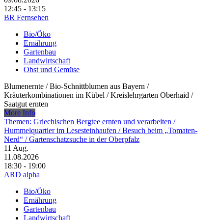
12:45 - 13:15
BR Fernsehen
Bio/Öko
Ernährung
Gartenbau
Landwirtschaft
Obst und Gemüse
Blumenernte /​ Bio-Schnittblumen aus Bayern /​
Kräuterkombinationen im Kübel /​ Kreislehrgarten Oberhaid /​
Saatgut ernten
More Info
Themen: Griechischen Bergtee ernten und verarbeiten /​
Hummelquartier im Lesesteinhaufen /​ Besuch beim „Tomaten-
Nerd“ /​ Gartenschatzsuche in der Oberpfalz
11
Aug.
11.08.2026
18:30 - 19:00
ARD alpha
Bio/Öko
Ernährung
Gartenbau
Landwirtschaft