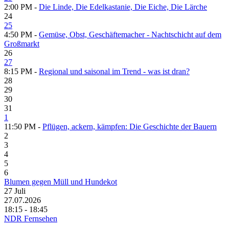
2:00 PM -
Die Linde, Die Edelkastanie, Die Eiche, Die Lärche
24
25
4:50 PM -
Gemüse, Obst, Geschäftemacher - Nachtschicht auf dem
Großmarkt
26
27
8:15 PM -
Regional und saisonal im Trend - was ist dran?
28
29
30
31
1
11:50 PM -
Pflügen, ackern, kämpfen: Die Geschichte der Bauern
2
3
4
5
6
Blumen gegen Müll und Hundekot
27
Juli
27.07.2026
18:15 - 18:45
NDR Fernsehen