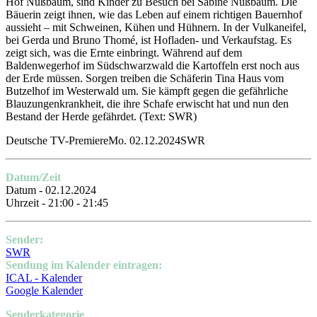
Hof Nußbaum, sind Kinder zu Besuch bei Sabine Nußbaum. Die
Bäuerin zeigt ihnen, wie das Leben auf einem richtigen Bauernhof
aussieht – mit Schweinen, Kühen und Hühnern. In der Vulkaneifel,
bei Gerda und Bruno Thomé, ist Hofladen- und Verkaufstag. Es
zeigt sich, was die Ernte einbringt. Während auf dem
Baldenwegerhof im Südschwarzwald die Kartoffeln erst noch aus
der Erde müssen. Sorgen treiben die Schäferin Tina Haus vom
Butzelhof im Westerwald um. Sie kämpft gegen die gefährliche
Blauzungenkrankheit, die ihre Schafe erwischt hat und nun den
Bestand der Herde gefährdet.
(Text: SWR)
Deutsche TV-PremiereMo. 02.12.2024SWR
Datum/Zeit
Datum - 02.12.2024
Uhrzeit - 21:00 - 21:45
Sender:
SWR
Sendung im Kalender eintragen:
ICAL - Kalender
Google Kalender
Senderkategorie