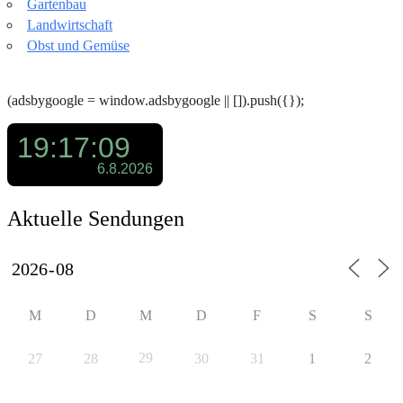
Gartenbau
Landwirtschaft
Obst und Gemüse
(adsbygoogle = window.adsbygoogle || []).push({});
Aktuelle Sendungen
M
D
M
D
F
S
S
29
27
28
30
31
1
2