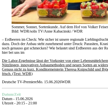
Sommer, Sonner, Sortenkunde. Auf dem Hof von Volker Feiser (l
Bild: WDR/solis TV/Anne Kabacinski / WDR
– Erdbeeren im Check: Wie sicher ist unsere regionale Lieblingsfru
dazu. Doch der Anbau steht zunehmend unter Druck: Parasiten, Krankh
noch genauso gut schmecken? Wie belastet sind Erdbeeren aus der R
hier bei uns im
Die Labor-Ergebnisse lässt der Vorkoster von einer Lebensmittelchemi
Nützlingen, innovativen Anbaumethoden und neuen Sorten an widerst
Genuss nicht zu kurz. Konditormeisterin Theresa Knipschild und Björn
frisch.
(Text: WDR)
Deutsche TV-PremiereMo. 15.06.2026WDR
Datum/Zeit
Datum - 15.06.2026
Uhrzeit - 20:15 - 21:00