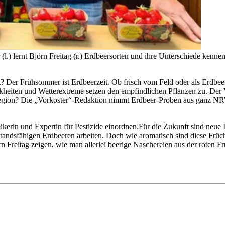
.) lernt Björn Freitag (r.) Erdbeersorten und ihre Unterschiede kennen
cht? Der Frühsommer ist Erdbeerzeit. Ob frisch vom Feld oder als Erdb
eiten und Wetterextreme setzen den empfindlichen Pflanzen zu. Der Vo
egion? Die „Vorkoster“-Redaktion nimmt Erdbeer-Proben aus ganz NRW 
kerin und Expertin für Pestizide einordnen.Für die Zukunft sind neue I
andsfähigen Erdbeeren arbeiten. Doch wie aromatisch sind diese Frü
 Freitag zeigen, wie man allerlei beerige Naschereien aus der roten Fr