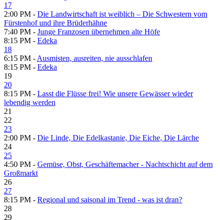
17
2:00 PM -
Die Landwirtschaft ist weiblich – Die Schwestern vom
Fürstenhof und ihre Brüderhähne
7:40 PM -
Junge Franzosen übernehmen alte Höfe
8:15 PM -
Edeka
18
6:15 PM -
Ausmisten, ausreiten, nie ausschlafen
8:15 PM -
Edeka
19
20
8:15 PM -
Lasst die Flüsse frei! Wie unsere Gewässer wieder
lebendig werden
21
22
23
2:00 PM -
Die Linde, Die Edelkastanie, Die Eiche, Die Lärche
24
25
4:50 PM -
Gemüse, Obst, Geschäftemacher - Nachtschicht auf dem
Großmarkt
26
27
8:15 PM -
Regional und saisonal im Trend - was ist dran?
28
29