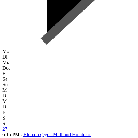
Mo.
Di.
Mi.
Do.
Fr.
Sa.
So.
M
D
M
D
F
S
S
27
6:15 PM -
Blumen gegen Müll und Hundekot