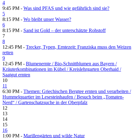
4
9:45 PM -
Was sind PFAS und wie gefährlich sind sie?
5
8:15 PM -
Wo bleibt unser Wasser?
6
8:15 PM -
Sand ist Gold – der unterschätzte Rohstoff
7
8
12:45 PM -
Trecker, Typen, Erntezeit: Franziska muss den Weizen
retten
9
12:45 PM -
Blumenernte /​ Bio-Schnittblumen aus Bayern /​
Kräuterkombinationen im Kübel /​ Kreislehrgarten Oberhaid /​
Saatgut ernten
10
11
6:30 PM -
Themen: Griechischen Bergtee ernten und verarbeiten /​
Hummelquartier im Lesesteinhaufen /​ Besuch beim „Tomaten-
Nerd“ /​ Gartenschatzsuche in der Oberpfalz
12
13
14
15
16
1:00 PM -
Marillengärten und wilde Natur