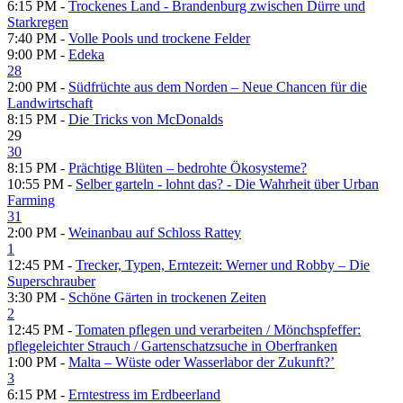
6:15 PM -
Trockenes Land - Brandenburg zwischen Dürre und
Starkregen
7:40 PM -
Volle Pools und trockene Felder
9:00 PM -
Edeka
28
2:00 PM -
Südfrüchte aus dem Norden – Neue Chancen für die
Landwirtschaft
8:15 PM -
Die Tricks von McDonalds
29
30
8:15 PM -
Prächtige Blüten – bedrohte Ökosysteme?
10:55 PM -
Selber garteln - lohnt das? - Die Wahrheit über Urban
Farming
31
2:00 PM -
Weinanbau auf Schloss Rattey
1
12:45 PM -
Trecker, Typen, Erntezeit: Werner und Robby – Die
Superschrauber
3:30 PM -
Schöne Gärten in trockenen Zeiten
2
12:45 PM -
Tomaten pflegen und verarbeiten /​ Mönchspfeffer:
pflegeleichter Strauch /​ Gartenschatzsuche in Oberfranken
1:00 PM -
Malta – Wüste oder Wasserlabor der Zukunft?’
3
6:15 PM -
Erntestress im Erdbeerland