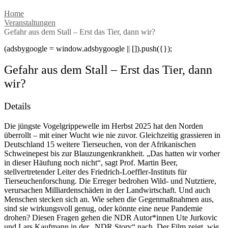
Home
Veranstaltungen
Gefahr aus dem Stall – Erst das Tier, dann wir?
(adsbygoogle = window.adsbygoogle || []).push({});
Gefahr aus dem Stall – Erst das Tier, dann
wir?
Details
Die jüngste Vogelgrippewelle im Herbst 2025 hat den Norden
überrollt – mit einer Wucht wie nie zuvor. Gleichzeitig grassieren in
Deutschland 15 weitere Tierseuchen, von der Afrikanischen
Schweinepest bis zur Blauzungenkrankheit. „Das hatten wir vorher
in dieser Häufung noch nicht“, sagt Prof. Martin Beer,
stellvertretender Leiter des Friedrich-Loeffler-Instituts für
Tierseuchenforschung. Die Erreger bedrohen Wild- und Nutztiere,
verursachen Milliardenschäden in der Landwirtschaft. Und auch
Menschen stecken sich an. Wie sehen die Gegenmaßnahmen aus,
sind sie wirkungsvoll genug, oder könnte eine neue Pandemie
drohen? Diesen Fragen gehen die NDR Autor*innen Ute Jurkovic
und Lars Kaufmann in der „NDR Story“ nach. Der Film zeigt, wie