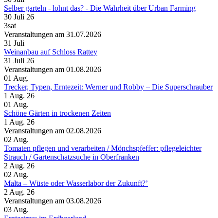
Selber garteln - lohnt das? - Die Wahrheit über Urban Farming
30 Juli 26
3sat
Veranstaltungen am 31.07.2026
31
Juli
Weinanbau auf Schloss Rattey
31 Juli 26
Veranstaltungen am 01.08.2026
01
Aug.
Trecker, Typen, Erntezeit: Werner und Robby – Die Superschrauber
1 Aug. 26
01
Aug.
Schöne Gärten in trockenen Zeiten
1 Aug. 26
Veranstaltungen am 02.08.2026
02
Aug.
Tomaten pflegen und verarbeiten /​ Mönchspfeffer: pflegeleichter
Strauch /​ Gartenschatzsuche in Oberfranken
2 Aug. 26
02
Aug.
Malta – Wüste oder Wasserlabor der Zukunft?’
2 Aug. 26
Veranstaltungen am 03.08.2026
03
Aug.