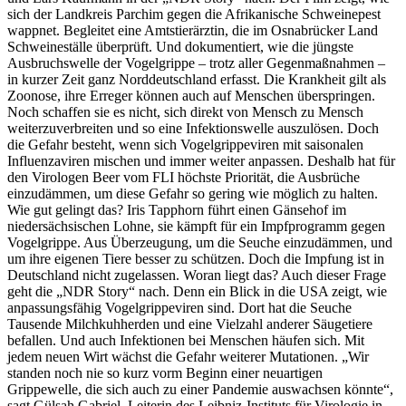
sich der Landkreis Parchim gegen die Afrikanische Schweinepest
wappnet. Begleitet eine Amtstierärztin, die im Osnabrücker Land
Schweineställe überprüft. Und dokumentiert, wie die jüngste
Ausbruchswelle der Vogelgrippe – trotz aller Gegenmaßnahmen –
in kurzer Zeit ganz Norddeutschland erfasst. Die Krankheit gilt als
Zoonose, ihre Erreger können auch auf Menschen überspringen.
Noch schaffen sie es nicht, sich direkt von Mensch zu Mensch
weiterzuverbreiten und so eine Infektionswelle auszulösen. Doch
die Gefahr besteht, wenn sich Vogelgrippeviren mit saisonalen
Influenzaviren mischen und immer weiter anpassen. Deshalb hat für
den Virologen Beer vom FLI höchste Priorität, die Ausbrüche
einzudämmen, um diese Gefahr so gering wie möglich zu halten.
Wie gut gelingt das? Iris Tapphorn führt einen Gänsehof im
niedersächsischen Lohne, sie kämpft für ein Impfprogramm gegen
Vogelgrippe. Aus Überzeugung, um die Seuche einzudämmen, und
um ihre eigenen Tiere besser zu schützen. Doch die Impfung ist in
Deutschland nicht zugelassen. Woran liegt das? Auch dieser Frage
geht die „NDR Story“ nach. Denn ein Blick in die USA zeigt, wie
anpassungsfähig Vogelgrippeviren sind. Dort hat die Seuche
Tausende Milchkuhherden und eine Vielzahl anderer Säugetiere
befallen. Und auch Infektionen bei Menschen häufen sich. Mit
jedem neuen Wirt wächst die Gefahr weiterer Mutationen. „Wir
standen noch nie so kurz vorm Beginn einer neuartigen
Grippewelle, die sich auch zu einer Pandemie auswachsen könnte“,
sagt Gülsah Gabriel, Leiterin des Leibniz-Instituts für Virologie in