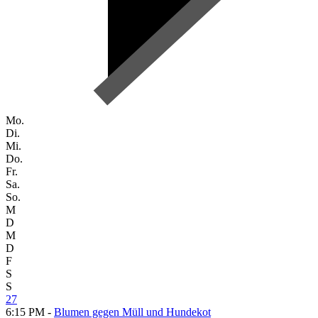
Mo.
Di.
Mi.
Do.
Fr.
Sa.
So.
M
D
M
D
F
S
S
27
6:15 PM -
Blumen gegen Müll und Hundekot