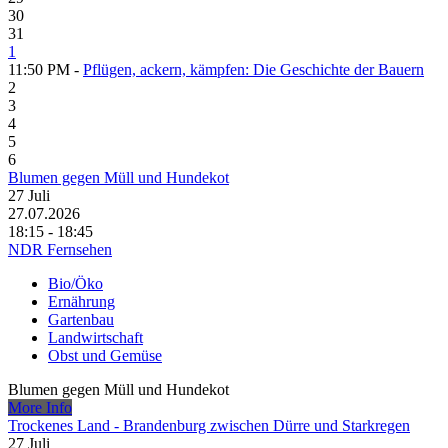
30
31
1
11:50 PM -
Pflügen, ackern, kämpfen: Die Geschichte der Bauern
2
3
4
5
6
Blumen gegen Müll und Hundekot
27
Juli
27.07.2026
18:15 - 18:45
NDR Fernsehen
Bio/Öko
Ernährung
Gartenbau
Landwirtschaft
Obst und Gemüse
Blumen gegen Müll und Hundekot
More Info
Trockenes Land - Brandenburg zwischen Dürre und Starkregen
27
Juli