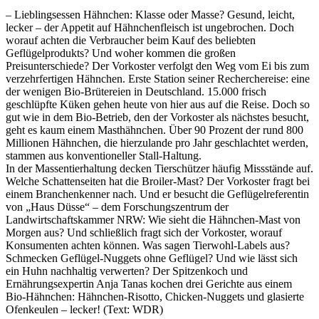
– Lieblingsessen Hähnchen: Klasse oder Masse? Gesund, leicht,
lecker – der Appetit auf Hähnchenfleisch ist ungebrochen. Doch
worauf achten die Verbraucher beim Kauf des beliebten
Geflügelprodukts? Und woher kommen die großen
Preisunterschiede? Der Vorkoster verfolgt den Weg vom Ei bis zum
verzehrfertigen Hähnchen. Erste Station seiner Recherchereise: eine
der wenigen Bio-Brütereien in Deutschland. 15.000 frisch
geschlüpfte Küken gehen heute von hier aus auf die Reise. Doch so
gut wie in dem Bio-Betrieb, den der Vorkoster als nächstes besucht,
geht es kaum einem Masthähnchen. Über 90 Prozent der rund 800
Millionen Hähnchen, die hierzulande pro Jahr geschlachtet werden,
stammen aus konventioneller Stall-Haltung.
In der Massentierhaltung decken Tierschützer häufig Missstände auf.
Welche Schattenseiten hat die Broiler-Mast? Der Vorkoster fragt bei
einem Branchenkenner nach. Und er besucht die Geflügelreferentin
von „Haus Düsse“ – dem Forschungszentrum der
Landwirtschaftskammer NRW: Wie sieht die Hähnchen-Mast von
Morgen aus? Und schließlich fragt sich der Vorkoster, worauf
Konsumenten achten können. Was sagen Tierwohl-Labels aus?
Schmecken Geflügel-Nuggets ohne Geflügel? Und wie lässt sich
ein Huhn nachhaltig verwerten? Der Spitzenkoch und
Ernährungsexpertin Anja Tanas kochen drei Gerichte aus einem
Bio-Hähnchen: Hähnchen-Risotto, Chicken-Nuggets und glasierte
Ofenkeulen – lecker!
(Text: WDR)