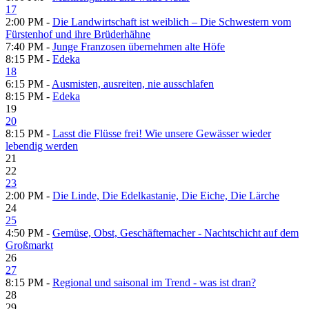
17
2:00 PM -
Die Landwirtschaft ist weiblich – Die Schwestern vom
Fürstenhof und ihre Brüderhähne
7:40 PM -
Junge Franzosen übernehmen alte Höfe
8:15 PM -
Edeka
18
6:15 PM -
Ausmisten, ausreiten, nie ausschlafen
8:15 PM -
Edeka
19
20
8:15 PM -
Lasst die Flüsse frei! Wie unsere Gewässer wieder
lebendig werden
21
22
23
2:00 PM -
Die Linde, Die Edelkastanie, Die Eiche, Die Lärche
24
25
4:50 PM -
Gemüse, Obst, Geschäftemacher - Nachtschicht auf dem
Großmarkt
26
27
8:15 PM -
Regional und saisonal im Trend - was ist dran?
28
29