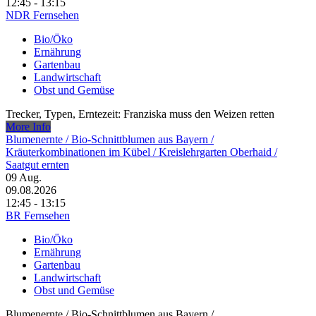
12:45 - 13:15
NDR Fernsehen
Bio/Öko
Ernährung
Gartenbau
Landwirtschaft
Obst und Gemüse
Trecker, Typen, Erntezeit: Franziska muss den Weizen retten
More Info
Blumenernte /​ Bio-Schnittblumen aus Bayern /​
Kräuterkombinationen im Kübel /​ Kreislehrgarten Oberhaid /​
Saatgut ernten
09
Aug.
09.08.2026
12:45 - 13:15
BR Fernsehen
Bio/Öko
Ernährung
Gartenbau
Landwirtschaft
Obst und Gemüse
Blumenernte /​ Bio-Schnittblumen aus Bayern /​