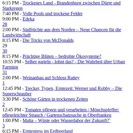
6:15 PM -
Trockenes Land - Brandenburg zwischen Dürre und
Starkregen
7:40 PM -
Volle Pools und trockene Felder
9:00 PM -
Edeka
28
2:00 PM -
Südfrüchte aus dem Norden – Neue Chancen für die
Landwirtschaft
8:15 PM -
Die Tricks von McDonalds
29
30
8:15 PM -
Prächtige Blüten – bedrohte Ökosysteme?
10:55 PM -
Selber garteln - lohnt das? - Die Wahrheit über Urban
Farming
31
2:00 PM -
Weinanbau auf Schloss Rattey
1
12:45 PM -
Trecker, Typen, Erntezeit: Werner und Robby – Die
Superschrauber
3:30 PM -
Schöne Gärten in trockenen Zeiten
2
12:45 PM -
Tomaten pflegen und verarbeiten /​ Mönchspfeffer:
pflegeleichter Strauch /​ Gartenschatzsuche in Oberfranken
1:00 PM -
Malta – Wüste oder Wasserlabor der Zukunft?’
3
6:15 PM -
Erntestress im Erdbeerland