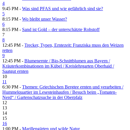
4
9:45 PM -
Was sind PFAS und wie gefährlich sind sie?
5
8:15 PM -
Wo bleibt unser Wasser?
6
8:15 PM -
Sand ist Gold – der unterschätzte Rohstoff
7
8
12:45 PM -
Trecker, Typen, Erntezeit: Franziska muss den Weizen
retten
9
12:45 PM -
Blumenernte /​ Bio-Schnittblumen aus Bayern /​
Kräuterkombinationen im Kübel /​ Kreislehrgarten Oberhaid /​
Saatgut ernten
10
11
6:30 PM -
Themen: Griechischen Bergtee ernten und verarbeiten /​
Hummelquartier im Lesesteinhaufen /​ Besuch beim „Tomaten-
Nerd“ /​ Gartenschatzsuche in der Oberpfalz
12
13
14
15
16
1:00 PM -
Marillengärten und wilde Natur