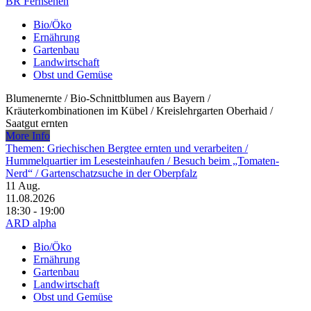
BR Fernsehen
Bio/Öko
Ernährung
Gartenbau
Landwirtschaft
Obst und Gemüse
Blumenernte /​ Bio-Schnittblumen aus Bayern /​
Kräuterkombinationen im Kübel /​ Kreislehrgarten Oberhaid /​
Saatgut ernten
More Info
Themen: Griechischen Bergtee ernten und verarbeiten /​
Hummelquartier im Lesesteinhaufen /​ Besuch beim „Tomaten-
Nerd“ /​ Gartenschatzsuche in der Oberpfalz
11
Aug.
11.08.2026
18:30 - 19:00
ARD alpha
Bio/Öko
Ernährung
Gartenbau
Landwirtschaft
Obst und Gemüse