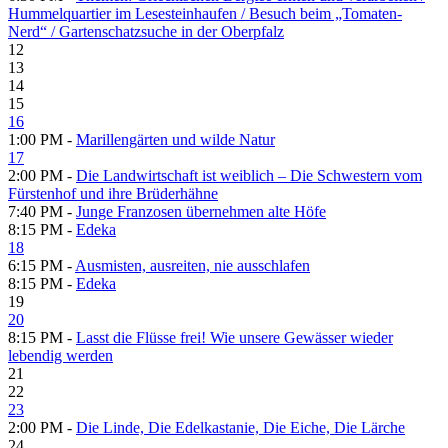
Hummelquartier im Lesesteinhaufen /​ Besuch beim „Tomaten-
Nerd“ /​ Gartenschatzsuche in der Oberpfalz
12
13
14
15
16
1:00 PM -
Marillengärten und wilde Natur
17
2:00 PM -
Die Landwirtschaft ist weiblich – Die Schwestern vom
Fürstenhof und ihre Brüderhähne
7:40 PM -
Junge Franzosen übernehmen alte Höfe
8:15 PM -
Edeka
18
6:15 PM -
Ausmisten, ausreiten, nie ausschlafen
8:15 PM -
Edeka
19
20
8:15 PM -
Lasst die Flüsse frei! Wie unsere Gewässer wieder
lebendig werden
21
22
23
2:00 PM -
Die Linde, Die Edelkastanie, Die Eiche, Die Lärche
24