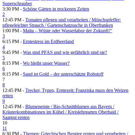
Superschrauber
3:30 PM -
Schöne Gärten in trockenen Zeiten
2
12:45 PM -
Tomaten pflegen und verarbeiten /​ Mönchspfeffer:
pflegeleichter Strauch /​ Gartenschatzsuche in Oberfranken
1:00 PM -
Malta – Wüste oder Wasserlabor der Zukunft?’
3
6:15 PM -
Erntestress im Erdbeerland
4
9:45 PM -
Was sind PFAS und wie gefährlich sind sie?
5
8:15 PM -
Wo bleibt unser Wasser?
6
8:15 PM -
Sand ist Gold – der unterschätzte Rohstoff
7
8
12:45 PM -
Trecker, Typen, Erntezeit: Franziska muss den Weizen
retten
9
12:45 PM -
Blumenernte /​ Bio-Schnittblumen aus Bayern /​
Kräuterkombinationen im Kübel /​ Kreislehrgarten Oberhaid /​
Saatgut ernten
10
11
6:30 PM -
Themen: Griechischen Bergtee ernten und verarbeiten /​