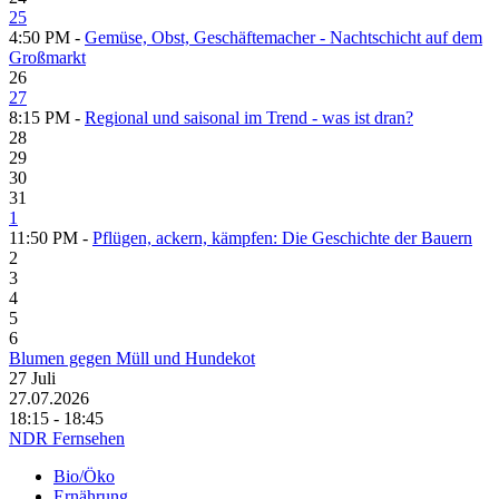
25
4:50 PM -
Gemüse, Obst, Geschäftemacher - Nachtschicht auf dem
Großmarkt
26
27
8:15 PM -
Regional und saisonal im Trend - was ist dran?
28
29
30
31
1
11:50 PM -
Pflügen, ackern, kämpfen: Die Geschichte der Bauern
2
3
4
5
6
Blumen gegen Müll und Hundekot
27
Juli
27.07.2026
18:15 - 18:45
NDR Fernsehen
Bio/Öko
Ernährung