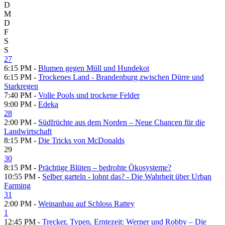
D
M
D
F
S
S
27
6:15 PM -
Blumen gegen Müll und Hundekot
6:15 PM -
Trockenes Land - Brandenburg zwischen Dürre und
Starkregen
7:40 PM -
Volle Pools und trockene Felder
9:00 PM -
Edeka
28
2:00 PM -
Südfrüchte aus dem Norden – Neue Chancen für die
Landwirtschaft
8:15 PM -
Die Tricks von McDonalds
29
30
8:15 PM -
Prächtige Blüten – bedrohte Ökosysteme?
10:55 PM -
Selber garteln - lohnt das? - Die Wahrheit über Urban
Farming
31
2:00 PM -
Weinanbau auf Schloss Rattey
1
12:45 PM -
Trecker, Typen, Erntezeit: Werner und Robby – Die