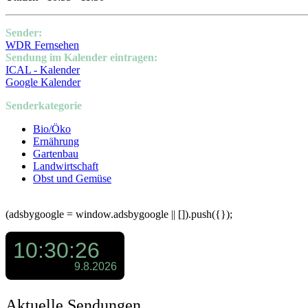
Sender:
WDR Fernsehen
Sendung im Kalender eintragen:
ICAL - Kalender
Google Kalender
Senderkategorie
Bio/Öko
Ernährung
Gartenbau
Landwirtschaft
Obst und Gemüse
(adsbygoogle = window.adsbygoogle || []).push({});
Aktuelle Sendungen