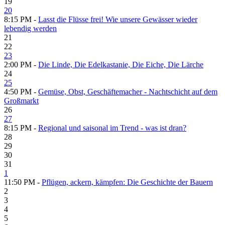
19
20
8:15 PM -
Lasst die Flüsse frei! Wie unsere Gewässer wieder
lebendig werden
21
22
23
2:00 PM -
Die Linde, Die Edelkastanie, Die Eiche, Die Lärche
24
25
4:50 PM -
Gemüse, Obst, Geschäftemacher - Nachtschicht auf dem
Großmarkt
26
27
8:15 PM -
Regional und saisonal im Trend - was ist dran?
28
29
30
31
1
11:50 PM -
Pflügen, ackern, kämpfen: Die Geschichte der Bauern
2
3
4
5