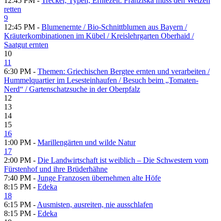
12:45 PM -
Trecker, Typen, Erntezeit: Franziska muss den Weizen
retten
9
12:45 PM -
Blumenernte /​ Bio-Schnittblumen aus Bayern /​
Kräuterkombinationen im Kübel /​ Kreislehrgarten Oberhaid /​
Saatgut ernten
10
11
6:30 PM -
Themen: Griechischen Bergtee ernten und verarbeiten /​
Hummelquartier im Lesesteinhaufen /​ Besuch beim „Tomaten-
Nerd“ /​ Gartenschatzsuche in der Oberpfalz
12
13
14
15
16
1:00 PM -
Marillengärten und wilde Natur
17
2:00 PM -
Die Landwirtschaft ist weiblich – Die Schwestern vom
Fürstenhof und ihre Brüderhähne
7:40 PM -
Junge Franzosen übernehmen alte Höfe
8:15 PM -
Edeka
18
6:15 PM -
Ausmisten, ausreiten, nie ausschlafen
8:15 PM -
Edeka