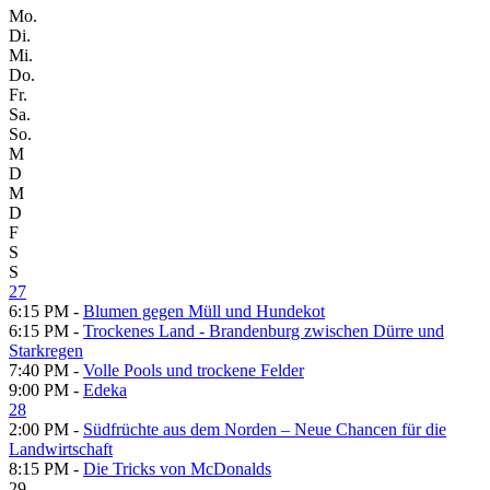
Mo.
Di.
Mi.
Do.
Fr.
Sa.
So.
M
D
M
D
F
S
S
27
6:15 PM -
Blumen gegen Müll und Hundekot
6:15 PM -
Trockenes Land - Brandenburg zwischen Dürre und
Starkregen
7:40 PM -
Volle Pools und trockene Felder
9:00 PM -
Edeka
28
2:00 PM -
Südfrüchte aus dem Norden – Neue Chancen für die
Landwirtschaft
8:15 PM -
Die Tricks von McDonalds
29