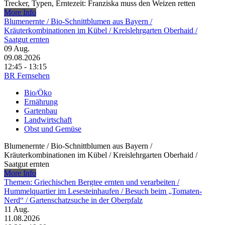
Trecker, Typen, Erntezeit: Franziska muss den Weizen retten
More Info
Blumenernte /​ Bio-Schnittblumen aus Bayern /​
Kräuterkombinationen im Kübel /​ Kreislehrgarten Oberhaid /​
Saatgut ernten
09
Aug.
09.08.2026
12:45 - 13:15
BR Fernsehen
Bio/Öko
Ernährung
Gartenbau
Landwirtschaft
Obst und Gemüse
Blumenernte /​ Bio-Schnittblumen aus Bayern /​
Kräuterkombinationen im Kübel /​ Kreislehrgarten Oberhaid /​
Saatgut ernten
More Info
Themen: Griechischen Bergtee ernten und verarbeiten /​
Hummelquartier im Lesesteinhaufen /​ Besuch beim „Tomaten-
Nerd“ /​ Gartenschatzsuche in der Oberpfalz
11
Aug.
11.08.2026