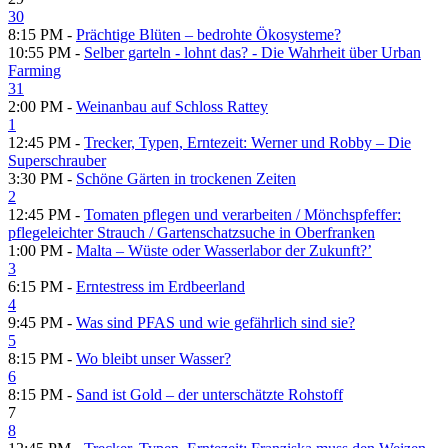
30
8:15 PM -
Prächtige Blüten – bedrohte Ökosysteme?
10:55 PM -
Selber garteln - lohnt das? - Die Wahrheit über Urban
Farming
31
2:00 PM -
Weinanbau auf Schloss Rattey
1
12:45 PM -
Trecker, Typen, Erntezeit: Werner und Robby – Die
Superschrauber
3:30 PM -
Schöne Gärten in trockenen Zeiten
2
12:45 PM -
Tomaten pflegen und verarbeiten /​ Mönchspfeffer:
pflegeleichter Strauch /​ Gartenschatzsuche in Oberfranken
1:00 PM -
Malta – Wüste oder Wasserlabor der Zukunft?’
3
6:15 PM -
Erntestress im Erdbeerland
4
9:45 PM -
Was sind PFAS und wie gefährlich sind sie?
5
8:15 PM -
Wo bleibt unser Wasser?
6
8:15 PM -
Sand ist Gold – der unterschätzte Rohstoff
7
8