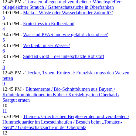
12:45 PM -
Tomaten pflegen und verarbeiten /​ Mönchspfeffer:
pflegeleichter Strauch /​ Gartenschatzsuche in Oberfranken
1:00 PM -
Malta – Wüste oder Wasserlabor der Zukunft?’
3
6:15 PM -
Erntestress im Erdbeerland
4
9:45 PM -
Was sind PFAS und wie gefährlich sind sie?
5
8:15 PM -
Wo bleibt unser Wasser?
6
8:15 PM -
Sand ist Gold – der unterschätzte Rohstoff
7
8
12:45 PM -
Trecker, Typen, Erntezeit: Franziska muss den Weizen
retten
9
12:45 PM -
Blumenernte /​ Bio-Schnittblumen aus Bayern /​
Kräuterkombinationen im Kübel /​ Kreislehrgarten Oberhaid /​
Saatgut ernten
10
11
6:30 PM -
Themen: Griechischen Bergtee ernten und verarbeiten /​
Hummelquartier im Lesesteinhaufen /​ Besuch beim „Tomaten-
Nerd“ /​ Gartenschatzsuche in der Oberpfalz
12