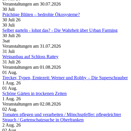
Veranstaltungen am 30.07.2026
30
Juli
Prächtige Blüten – bedrohte Ökosysteme?
30 Juli 26
30
Juli
Selber garteln - lohnt das? - Die Wahrheit über Urban Farming
30 Juli 26
3sat
Veranstaltungen am 31.07.2026
31
Juli
Weinanbau auf Schloss Rattey
31 Juli 26
Veranstaltungen am 01.08.2026
01
Aug.
Trecker, Typen, Erntezeit: Werner und Robby – Die Superschrauber
1 Aug. 26
01
Aug.
Schöne Gärten in trockenen Zeiten
1 Aug. 26
Veranstaltungen am 02.08.2026
02
Aug.
Tomaten pflegen und verarbeiten /​ Mönchspfeffer: pflegeleichter
Strauch /​ Gartenschatzsuche in Oberfranken
2 Aug. 26
02
Aug.