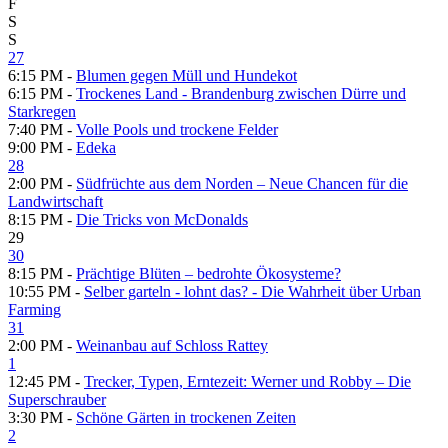
F
S
S
27
6:15 PM -
Blumen gegen Müll und Hundekot
6:15 PM -
Trockenes Land - Brandenburg zwischen Dürre und
Starkregen
7:40 PM -
Volle Pools und trockene Felder
9:00 PM -
Edeka
28
2:00 PM -
Südfrüchte aus dem Norden – Neue Chancen für die
Landwirtschaft
8:15 PM -
Die Tricks von McDonalds
29
30
8:15 PM -
Prächtige Blüten – bedrohte Ökosysteme?
10:55 PM -
Selber garteln - lohnt das? - Die Wahrheit über Urban
Farming
31
2:00 PM -
Weinanbau auf Schloss Rattey
1
12:45 PM -
Trecker, Typen, Erntezeit: Werner und Robby – Die
Superschrauber
3:30 PM -
Schöne Gärten in trockenen Zeiten
2