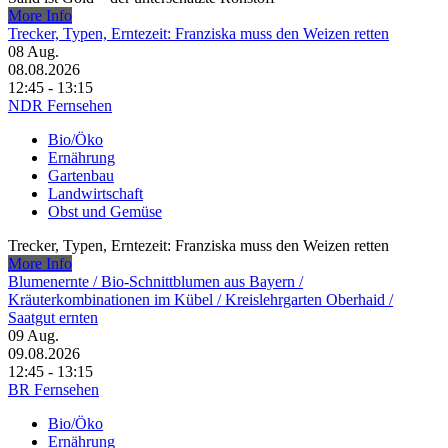
More Info
Trecker, Typen, Erntezeit: Franziska muss den Weizen retten
08
Aug.
08.08.2026
12:45 - 13:15
NDR Fernsehen
Bio/Öko
Ernährung
Gartenbau
Landwirtschaft
Obst und Gemüse
Trecker, Typen, Erntezeit: Franziska muss den Weizen retten
More Info
Blumenernte /​ Bio-Schnittblumen aus Bayern /​
Kräuterkombinationen im Kübel /​ Kreislehrgarten Oberhaid /​
Saatgut ernten
09
Aug.
09.08.2026
12:45 - 13:15
BR Fernsehen
Bio/Öko
Ernährung