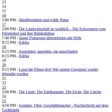
13
14
15
16
1:00 PM -
Marillengärten und wilde Natur
17
2:00 PM -
Die Landwirtschaft ist weiblich – Die Schwestern vom
Fürstenhof und ihre Brüderhähne
7:40 PM -
Junge Franzosen übernehmen alte Höfe
8:15 PM -
Edeka
18
6:15 PM -
Ausmisten, ausreiten, nie ausschlafen
8:15 PM -
Edeka
19
20
8:15 PM -
Lasst die Flüsse frei! Wie unsere Gewässer wieder
lebendig werden
21
22
23
2:00 PM -
Die Linde, Die Edelkastanie, Die Eiche, Die Lärche
24
25
4:50 PM -
Gemüse, Obst, Geschäftemacher - Nachtschicht auf dem
Großmarkt