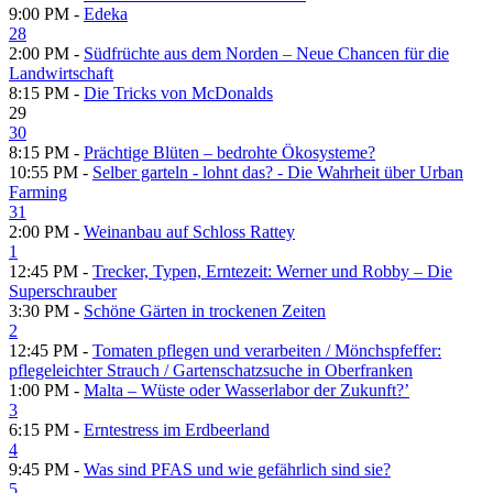
9:00 PM -
Edeka
28
2:00 PM -
Südfrüchte aus dem Norden – Neue Chancen für die
Landwirtschaft
8:15 PM -
Die Tricks von McDonalds
29
30
8:15 PM -
Prächtige Blüten – bedrohte Ökosysteme?
10:55 PM -
Selber garteln - lohnt das? - Die Wahrheit über Urban
Farming
31
2:00 PM -
Weinanbau auf Schloss Rattey
1
12:45 PM -
Trecker, Typen, Erntezeit: Werner und Robby – Die
Superschrauber
3:30 PM -
Schöne Gärten in trockenen Zeiten
2
12:45 PM -
Tomaten pflegen und verarbeiten /​ Mönchspfeffer:
pflegeleichter Strauch /​ Gartenschatzsuche in Oberfranken
1:00 PM -
Malta – Wüste oder Wasserlabor der Zukunft?’
3
6:15 PM -
Erntestress im Erdbeerland
4
9:45 PM -
Was sind PFAS und wie gefährlich sind sie?
5