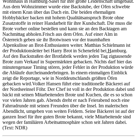
Wohnhaus in Hamburg-Sasel für ihre große Leidenschaft umgebaut.
Aus dem Wohnzimmer wurde eine Backstube, der Ofen schwebte
mit einem Kran über das Dach ein. Die beiden ehemaligen
Hobbybäcker backen mit hohem Qualitätsanspruch Brote ohne
Zusatzstoffe in reiner Handarbeit für ihre Kundschaft. Die muss die
Brote vorher online bestellen und kann sie an den Backtagen am
Nachmittag abholen.Frisch aus dem Ofen. Auf einer Alm in
Österreich geben sie ihr Brotwissen vor der traumhaften
Alpenkulisse an Brot-Enthusiasten weiter. Matthias Schielmann ist
der Produktionsleiter bei Harry Brot in Schenefeld bei
H
amburg.
Auf den Backstraßen der Brotfabrik werden jeden Tag zigtausende
Brote zum Verkauf in Supermärkten gebacken. Nichts darf hier das
minutengenaue Timing stören, jeder Fehler in der Produktion würde
die Abläufe durcheinanderbringen. In einem einmaligen Einblick
zeigt die Reportage, wie in Norddeutschlands größten Öfen
gebacken wird.Volker Hansen führt eine traditionelle Bäckerei auf
der Nordseeinsel Föhr. Der Chef ist voll in der Produktion dabei und
bäckt mit seinen Mitarbeitenden Brote und Kuchen, die es so schon
vor vielen Jahren gab. Abends dreht er nach Feierabend noch eine
Fahrradrunde mit seinen Freunden über die Insel. Im malerischen
Abendlicht, umgeben von weiten Feldern. Seine Bäckerei ist auf der
ganzen Insel für ihre guten Brote bekannt, viele Mitarbeitende sind
wegen der familiären Arbeitsatmosphäre schon seit Jahren dabei.
(Text: NDR)