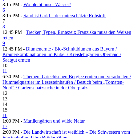
8:15 PM -
Wo bleibt unser Wasser?
6
8:15 PM -
Sand ist Gold – der unterschätzte Rohstoff
7
8
12:45 PM -
Trecker, Typen, Erntezeit: Franziska muss den Weizen
retten
9
12:45 PM -
Blumenernte /​ Bio-Schnittblumen aus Bayern /​
Kräuterkombinationen im Kübel /​ Kreislehrgarten Oberhaid /​
Saatgut ernten
10
11
6:30 PM -
Themen: Griechischen Bergtee ernten und verarbeiten /​
Hummelquartier im Lesesteinhaufen /​ Besuch beim „Tomaten-
Nerd“ /​ Gartenschatzsuche in der Oberpfalz
12
13
14
15
16
1:00 PM -
Marillengärten und wilde Natur
17
2:00 PM -
Die Landwirtschaft ist weiblich – Die Schwestern vom
Fürstenhof und ihre Brüderhähne