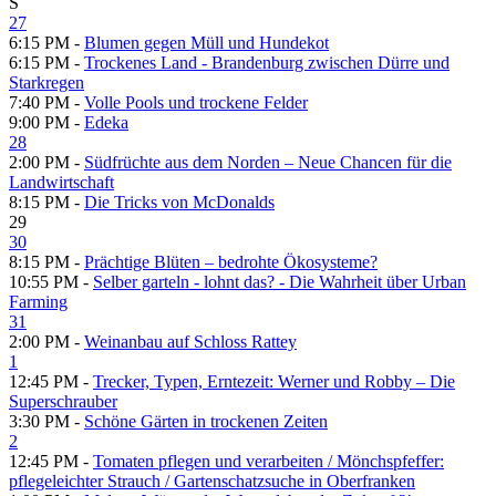
S
27
6:15 PM -
Blumen gegen Müll und Hundekot
6:15 PM -
Trockenes Land - Brandenburg zwischen Dürre und
Starkregen
7:40 PM -
Volle Pools und trockene Felder
9:00 PM -
Edeka
28
2:00 PM -
Südfrüchte aus dem Norden – Neue Chancen für die
Landwirtschaft
8:15 PM -
Die Tricks von McDonalds
29
30
8:15 PM -
Prächtige Blüten – bedrohte Ökosysteme?
10:55 PM -
Selber garteln - lohnt das? - Die Wahrheit über Urban
Farming
31
2:00 PM -
Weinanbau auf Schloss Rattey
1
12:45 PM -
Trecker, Typen, Erntezeit: Werner und Robby – Die
Superschrauber
3:30 PM -
Schöne Gärten in trockenen Zeiten
2
12:45 PM -
Tomaten pflegen und verarbeiten /​ Mönchspfeffer:
pflegeleichter Strauch /​ Gartenschatzsuche in Oberfranken