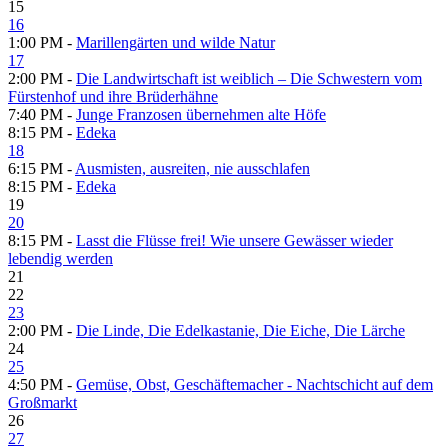
15
16
1:00 PM -
Marillengärten und wilde Natur
17
2:00 PM -
Die Landwirtschaft ist weiblich – Die Schwestern vom
Fürstenhof und ihre Brüderhähne
7:40 PM -
Junge Franzosen übernehmen alte Höfe
8:15 PM -
Edeka
18
6:15 PM -
Ausmisten, ausreiten, nie ausschlafen
8:15 PM -
Edeka
19
20
8:15 PM -
Lasst die Flüsse frei! Wie unsere Gewässer wieder
lebendig werden
21
22
23
2:00 PM -
Die Linde, Die Edelkastanie, Die Eiche, Die Lärche
24
25
4:50 PM -
Gemüse, Obst, Geschäftemacher - Nachtschicht auf dem
Großmarkt
26
27