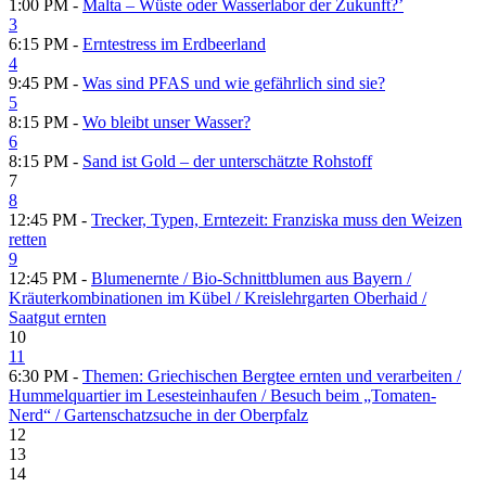
1:00 PM -
Malta – Wüste oder Wasserlabor der Zukunft?’
3
6:15 PM -
Erntestress im Erdbeerland
4
9:45 PM -
Was sind PFAS und wie gefährlich sind sie?
5
8:15 PM -
Wo bleibt unser Wasser?
6
8:15 PM -
Sand ist Gold – der unterschätzte Rohstoff
7
8
12:45 PM -
Trecker, Typen, Erntezeit: Franziska muss den Weizen
retten
9
12:45 PM -
Blumenernte /​ Bio-Schnittblumen aus Bayern /​
Kräuterkombinationen im Kübel /​ Kreislehrgarten Oberhaid /​
Saatgut ernten
10
11
6:30 PM -
Themen: Griechischen Bergtee ernten und verarbeiten /​
Hummelquartier im Lesesteinhaufen /​ Besuch beim „Tomaten-
Nerd“ /​ Gartenschatzsuche in der Oberpfalz
12
13
14