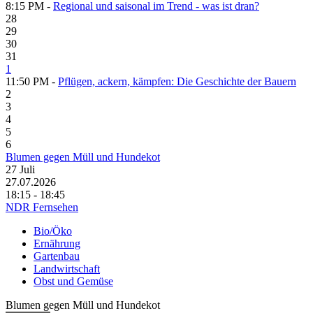
8:15 PM -
Regional und saisonal im Trend - was ist dran?
28
29
30
31
1
11:50 PM -
Pflügen, ackern, kämpfen: Die Geschichte der Bauern
2
3
4
5
6
Blumen gegen Müll und Hundekot
27
Juli
27.07.2026
18:15 - 18:45
NDR Fernsehen
Bio/Öko
Ernährung
Gartenbau
Landwirtschaft
Obst und Gemüse
Blumen gegen Müll und Hundekot