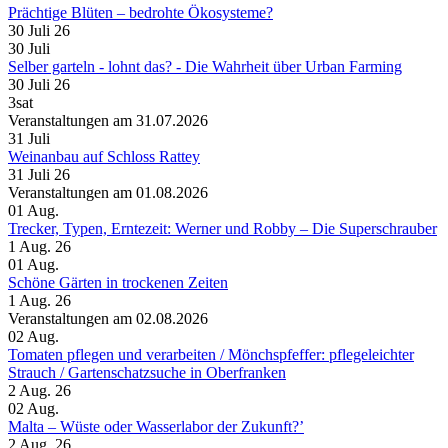
Prächtige Blüten – bedrohte Ökosysteme?
30 Juli 26
30
Juli
Selber garteln - lohnt das? - Die Wahrheit über Urban Farming
30 Juli 26
3sat
Veranstaltungen am 31.07.2026
31
Juli
Weinanbau auf Schloss Rattey
31 Juli 26
Veranstaltungen am 01.08.2026
01
Aug.
Trecker, Typen, Erntezeit: Werner und Robby – Die Superschrauber
1 Aug. 26
01
Aug.
Schöne Gärten in trockenen Zeiten
1 Aug. 26
Veranstaltungen am 02.08.2026
02
Aug.
Tomaten pflegen und verarbeiten /​ Mönchspfeffer: pflegeleichter
Strauch /​ Gartenschatzsuche in Oberfranken
2 Aug. 26
02
Aug.
Malta – Wüste oder Wasserlabor der Zukunft?’
2 Aug. 26