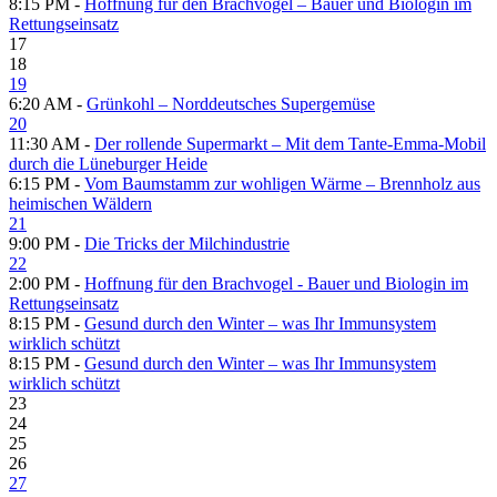
8:15 PM -
Hoffnung für den Brachvogel – Bauer und Biologin im
Rettungseinsatz
17
18
19
6:20 AM -
Grünkohl – Norddeutsches Supergemüse
20
11:30 AM -
Der rollende Supermarkt – Mit dem Tante-Emma-Mobil
durch die Lüneburger Heide
6:15 PM -
Vom Baumstamm zur wohligen Wärme – Brennholz aus
heimischen Wäldern
21
9:00 PM -
Die Tricks der Milchindustrie
22
2:00 PM -
Hoffnung für den Brachvogel - Bauer und Biologin im
Rettungseinsatz
8:15 PM -
Gesund durch den Winter – was Ihr Immunsystem
wirklich schützt
8:15 PM -
Gesund durch den Winter – was Ihr Immunsystem
wirklich schützt
23
24
25
26
27