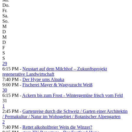
Do.
Fr.
Sa.
So.
M
D
M
D
F
S
S
29
6:15 PM -
Neustart auf dem Milchhof – Zukunftsprojekt
regenerative Landwirtschaft
7:40 PM -
Der Hype ums Alpaka
9:00 PM -
Fischerei Mayer & Wagyuzucht Weiß
30
6:15 PM -
Ackern bis zum Frost - Wintergemüse frisch vom Feld
31
1
2:45 PM -
Gartenreise durch die Schweiz /​ Garten einer Architektin
/​ Permakultur /​ Natur im Wohngebiet /​ Botanischer Alpengarten
2
7:40 PM -
Rettet alkoholfreier Wein die Winzer?