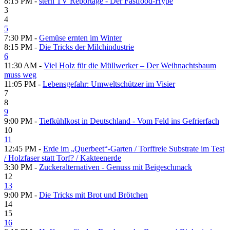
8:15 PM -
stern TV Reportage - Der Fastfood-Hype
3
4
5
7:30 PM -
Gemüse ernten im Winter
8:15 PM -
Die Tricks der Milchindustrie
6
11:30 AM -
Viel Holz für die Müllwerker – Der Weihnachtsbaum
muss weg
11:05 PM -
Lebensgefahr: Umweltschützer im Visier
7
8
9
9:00 PM -
Tiefkühlkost in Deutschland - Vom Feld ins Gefrierfach
10
11
12:45 PM -
Erde im „Querbeet“-Garten /​ Torffreie Substrate im Test
/​ Holzfaser statt Torf? /​ Kakteenerde
3:30 PM -
Zuckeralternativen - Genuss mit Beigeschmack
12
13
9:00 PM -
Die Tricks mit Brot und Brötchen
14
15
16