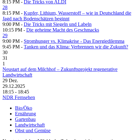
8:15 PM -
Die Tricks von ALDI
28
8:15 PM -
Kupfer, Lithium, Wasserstoff – wie in Deutschland die
Jagd nach Bodenschätzen beginnt
9:00 PM -
Die Tricks mit Siegeln und Labeln
10:15 PM -
Die geheime Macht des Geschmacks
29
9:00 PM -
Stromhunger vs. Klimakrise - Das Energiedilemma
9:45 PM -
Tanken und das Klima: Verbrennen wir die Zukunft?
30
31
1
Neustart auf dem Milchhof – Zukunftsprojekt regenerative
Landwirtschaft
29
Dez.
29.12.2025
18:15 - 18:45
NDR Fernsehen
Bio/Öko
Ernährung
Gartenbau
Landwirtschaft
Obst und Gemüse