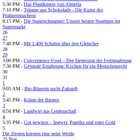
5:30 PM -
Das Plastikmeer von Almería
7:10 PM -
Träume aus Schokolade - Die Kunst des
Pralinenmachens
8:15 PM -
Die Superschnapper: Unsere besten Spartipps im
Supermarkt
26
27
7:40 PM -
Mit 1.400 Schafen über den Gletscher
28
29
3:00 PM -
Convenience Food – Der Siegeszug der Fertignahrung
7:30 PM -
Gesunde Ernährung: Kochen für ein Menschenrecht
30
31
1
9:05 AM -
Bio-Bäuerin sucht Zukunft
2
5:45 PM -
König der Bienen
3
6:50 PM -
Landwirt aus Leidenschaft
4
5:35 PM -
Gut gewürzt – Ingwer, Paprika und rotes Gold
5
Die Ziegen kriegen eine neue Weide
25
Nov.