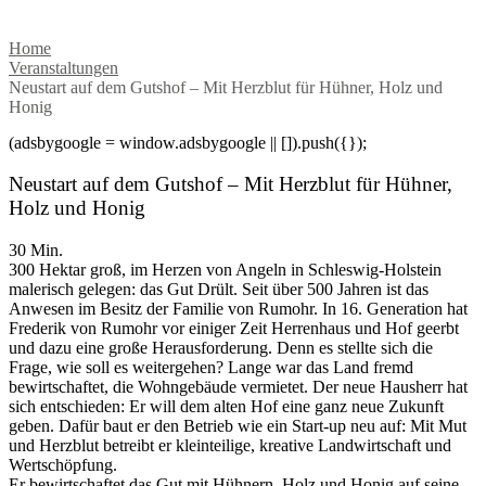
Home
Veranstaltungen
Neustart auf dem Gutshof – Mit Herzblut für Hühner, Holz und
Honig
(adsbygoogle = window.adsbygoogle || []).push({});
Neustart auf dem Gutshof – Mit Herzblut für Hühner,
Holz und Honig
30 Min.
300 Hektar groß, im Herzen von Angeln in Schleswig-Holstein
malerisch gelegen: das Gut Drült. Seit über 500 Jahren ist das
Anwesen im Besitz der Familie von Rumohr. In 16. Generation hat
Frederik von Rumohr vor einiger Zeit Herrenhaus und Hof geerbt
und dazu eine große Herausforderung. Denn es stellte sich die
Frage, wie soll es weitergehen? Lange war das Land fremd
bewirtschaftet, die Wohngebäude vermietet. Der neue Hausherr hat
sich entschieden: Er will dem alten Hof eine ganz neue Zukunft
geben. Dafür baut er den Betrieb wie ein Start-up neu auf: Mit Mut
und Herzblut betreibt er kleinteilige, kreative Landwirtschaft und
Wertschöpfung.
Er bewirtschaftet das Gut mit Hühnern, Holz und Honig auf seine