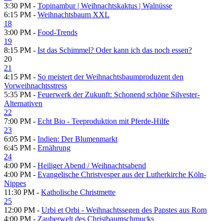
3:30 PM -
Topinambur | Weihnachtskaktus | Walnüsse
6:15 PM -
Weihnachtsbaum XXL
18
3:00 PM -
Food-Trends
19
8:15 PM -
Ist das Schimmel? Oder kann ich das noch essen?
20
21
4:15 PM -
So meistert der Weihnachtsbaumproduzent den
Vorweihnachtsstress
5:35 PM -
Feuerwerk der Zukunft: Schonend schöne Silvester-
Alternativen
22
7:00 PM -
Echt Bio - Teeproduktion mit Pferde-Hilfe
23
6:05 PM -
Indien: Der Blumenmarkt
6:45 PM -
Ernährung
24
4:00 PM -
Heiliger Abend / Weihnachtsabend
4:00 PM -
Evangelische Christvesper aus der Lutherkirche Köln-
Nippes
11:30 PM -
Katholische Christmette
25
12:00 PM -
Urbi et Orbi - Weihnachtssegen des Papstes aus Rom
4:00 PM -
Zauberwelt des Christbaumschmucks