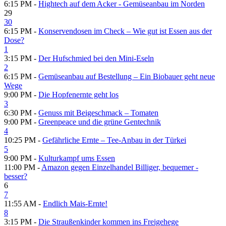
6:15 PM -
Hightech auf dem Acker - Gemüseanbau im Norden
29
30
6:15 PM -
Konservendosen im Check – Wie gut ist Essen aus der
Dose?
1
3:15 PM -
Der Hufschmied bei den Mini-Eseln
2
6:15 PM -
Gemüseanbau auf Bestellung – Ein Biobauer geht neue
Wege
9:00 PM -
Die Hopfenernte geht los
3
6:30 PM -
Genuss mit Beigeschmack – Tomaten
9:00 PM -
Greenpeace und die grüne Gentechnik
4
10:25 PM -
Gefährliche Ernte – Tee-Anbau in der Türkei
5
9:00 PM -
Kulturkampf ums Essen
11:00 PM -
Amazon gegen Einzelhandel Billiger, bequemer -
besser?
6
7
11:55 AM -
Endlich Mais-Ernte!
8
3:15 PM -
Die Straußenkinder kommen ins Freigehege