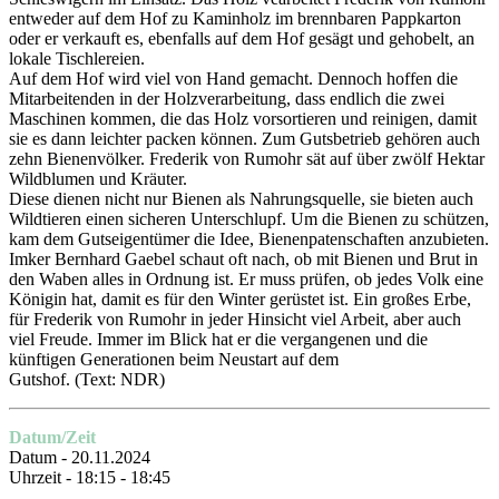
entweder auf dem Hof zu Kaminholz im brennbaren Pappkarton
oder er verkauft es, ebenfalls auf dem Hof gesägt und gehobelt, an
lokale Tischlereien.
Auf dem Hof wird viel von Hand gemacht. Dennoch hoffen die
Mitarbeitenden in der Holzverarbeitung, dass endlich die zwei
Maschinen kommen, die das Holz vorsortieren und reinigen, damit
sie es dann leichter packen können. Zum Gutsbetrieb gehören auch
zehn Bienenvölker. Frederik von Rumohr sät auf über zwölf Hektar
Wildblumen und Kräuter.
Diese dienen nicht nur Bienen als Nahrungsquelle, sie bieten auch
Wildtieren einen sicheren Unterschlupf. Um die Bienen zu schützen,
kam dem Gutseigentümer die Idee, Bienenpatenschaften anzubieten.
Imker Bernhard Gaebel schaut oft nach, ob mit Bienen und Brut in
den Waben alles in Ordnung ist. Er muss prüfen, ob jedes Volk eine
Königin hat, damit es für den Winter gerüstet ist. Ein großes Erbe,
für Frederik von Rumohr in jeder Hinsicht viel Arbeit, aber auch
viel Freude. Immer im Blick hat er die vergangenen und die
künftigen Generationen beim Neustart auf dem
Gutshof.
(Text: NDR)
Datum/Zeit
Datum - 20.11.2024
Uhrzeit - 18:15 - 18:45