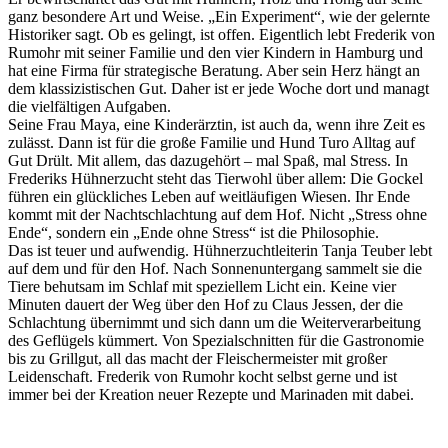
ganz besondere Art und Weise. „Ein Experiment“, wie der gelernte
Historiker sagt. Ob es gelingt, ist offen. Eigentlich lebt Frederik von
Rumohr mit seiner Familie und den vier Kindern in Hamburg und
hat eine Firma für strategische Beratung. Aber sein Herz hängt an
dem klassizistischen Gut. Daher ist er jede Woche dort und managt
die vielfältigen Aufgaben.
Seine Frau Maya, eine Kinderärztin, ist auch da, wenn ihre Zeit es
zulässt. Dann ist für die große Familie und Hund Turo Alltag auf
Gut Drült. Mit allem, das dazugehört – mal Spaß, mal Stress. In
Frederiks Hühnerzucht steht das Tierwohl über allem: Die Gockel
führen ein glückliches Leben auf weitläufigen Wiesen. Ihr Ende
kommt mit der Nachtschlachtung auf dem Hof. Nicht „Stress ohne
Ende“, sondern ein „Ende ohne Stress“ ist die Philosophie.
Das ist teuer und aufwendig. Hühnerzuchtleiterin Tanja Teuber lebt
auf dem und für den Hof. Nach Sonnenuntergang sammelt sie die
Tiere behutsam im Schlaf mit speziellem Licht ein. Keine vier
Minuten dauert der Weg über den Hof zu Claus Jessen, der die
Schlachtung übernimmt und sich dann um die Weiterverarbeitung
des Geflügels kümmert. Von Spezialschnitten für die Gastronomie
bis zu Grillgut, all das macht der Fleischermeister mit großer
Leidenschaft. Frederik von Rumohr kocht selbst gerne und ist
immer bei der Kreation neuer Rezepte und Marinaden mit dabei.