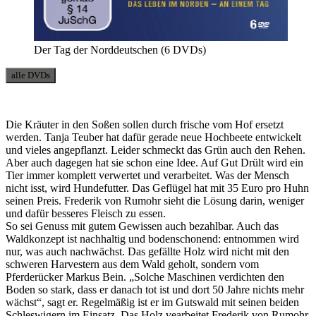
Der Tag der Norddeutschen (6 DVDs)
alle DVDs
Die Kräuter in den Soßen sollen durch frische vom Hof ersetzt
werden. Tanja Teuber hat dafür gerade neue Hochbeete entwickelt
und vieles angepflanzt. Leider schmeckt das Grün auch den Rehen.
Aber auch dagegen hat sie schon eine Idee. Auf Gut Drült wird ein
Tier immer komplett verwertet und verarbeitet. Was der Mensch
nicht isst, wird Hundefutter. Das Geflügel hat mit 35 Euro pro Huhn
seinen Preis. Frederik von Rumohr sieht die Lösung darin, weniger
und dafür besseres Fleisch zu essen.
So sei Genuss mit gutem Gewissen auch bezahlbar. Auch das
Waldkonzept ist nachhaltig und bodenschonend: entnommen wird
nur, was auch nachwächst. Das gefällte Holz wird nicht mit den
schweren Harvestern aus dem Wald geholt, sondern vom
Pferderücker Markus Bein. „Solche Maschinen verdichten den
Boden so stark, dass er danach tot ist und dort 50 Jahre nichts mehr
wächst“, sagt er. Regelmäßig ist er im Gutswald mit seinen beiden
Schleswigern im Einsatz. Das Holz vearbeitet Frederik von Rumohr