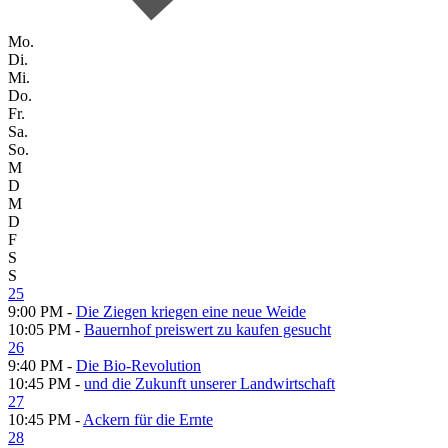
Mo.
Di.
Mi.
Do.
Fr.
Sa.
So.
M
D
M
D
F
S
S
25
9:00 PM -
Die Ziegen kriegen eine neue Weide
10:05 PM -
Bauernhof preiswert zu kaufen gesucht
26
9:40 PM -
Die Bio-Revolution
10:45 PM -
und die Zukunft unserer Landwirtschaft
27
10:45 PM -
Ackern für die Ernte
28