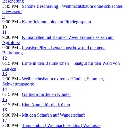
Bescherung
3:45 PM -
Schöne Bescherung - Weihnachtsbaum ohne schlechtes
Gewissen?
9
9:00 PM -
Kartoffelernte mit dem Pferdegespann
10
11
9:00 PM -
Klima retten mit Bäumen Zwei Freunde setzen auf
Agroforst
9:00 PM -
Invasive Pilze - Lena Ganschow und die neue
Bedrohung
12
6:15 PM -
Ernte in den Baumkronen – Saatgut für den Wald von
morgen
13
2:30 PM -
Weihnachtsbaum extrem - Händler, Sammler,
Schwertransporte
14
6:15 PM -
Gärtnern für Jeden Kräuter
15
3:15 PM -
Eine Amme für die Küken
16
9:00 PM -
Mit den Schafen auf Wanderschaft
17
3:30 PM -
Topinambur | Weihnachtskaktus | Walnüsse