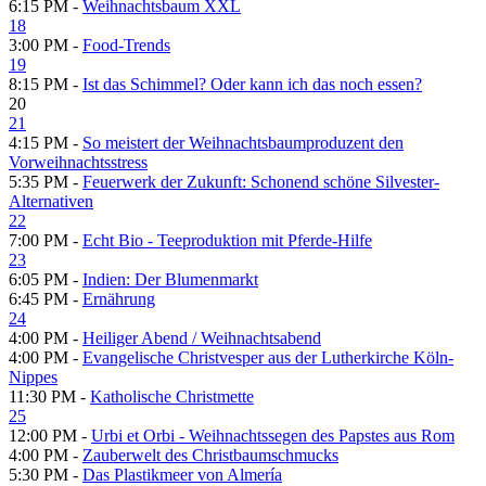
6:15 PM -
Weihnachtsbaum XXL
18
3:00 PM -
Food-Trends
19
8:15 PM -
Ist das Schimmel? Oder kann ich das noch essen?
20
21
4:15 PM -
So meistert der Weihnachtsbaumproduzent den
Vorweihnachtsstress
5:35 PM -
Feuerwerk der Zukunft: Schonend schöne Silvester-
Alternativen
22
7:00 PM -
Echt Bio - Teeproduktion mit Pferde-Hilfe
23
6:05 PM -
Indien: Der Blumenmarkt
6:45 PM -
Ernährung
24
4:00 PM -
Heiliger Abend / Weihnachtsabend
4:00 PM -
Evangelische Christvesper aus der Lutherkirche Köln-
Nippes
11:30 PM -
Katholische Christmette
25
12:00 PM -
Urbi et Orbi - Weihnachtssegen des Papstes aus Rom
4:00 PM -
Zauberwelt des Christbaumschmucks
5:30 PM -
Das Plastikmeer von Almería