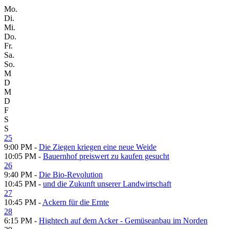
Mo.
Di.
Mi.
Do.
Fr.
Sa.
So.
M
D
M
D
F
S
S
25
9:00 PM -
Die Ziegen kriegen eine neue Weide
10:05 PM -
Bauernhof preiswert zu kaufen gesucht
26
9:40 PM -
Die Bio-Revolution
10:45 PM -
und die Zukunft unserer Landwirtschaft
27
10:45 PM -
Ackern für die Ernte
28
6:15 PM -
Hightech auf dem Acker - Gemüseanbau im Norden