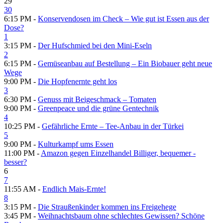
29
30
6:15 PM -
Konservendosen im Check – Wie gut ist Essen aus der
Dose?
1
3:15 PM -
Der Hufschmied bei den Mini-Eseln
2
6:15 PM -
Gemüseanbau auf Bestellung – Ein Biobauer geht neue
Wege
9:00 PM -
Die Hopfenernte geht los
3
6:30 PM -
Genuss mit Beigeschmack – Tomaten
9:00 PM -
Greenpeace und die grüne Gentechnik
4
10:25 PM -
Gefährliche Ernte – Tee-Anbau in der Türkei
5
9:00 PM -
Kulturkampf ums Essen
11:00 PM -
Amazon gegen Einzelhandel Billiger, bequemer -
besser?
6
7
11:55 AM -
Endlich Mais-Ernte!
8
3:15 PM -
Die Straußenkinder kommen ins Freigehege
3:45 PM -
Weihnachtsbaum ohne schlechtes Gewissen? Schöne