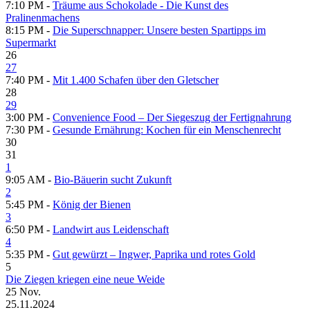
7:10 PM -
Träume aus Schokolade - Die Kunst des
Pralinenmachens
8:15 PM -
Die Superschnapper: Unsere besten Spartipps im
Supermarkt
26
27
7:40 PM -
Mit 1.400 Schafen über den Gletscher
28
29
3:00 PM -
Convenience Food – Der Siegeszug der Fertignahrung
7:30 PM -
Gesunde Ernährung: Kochen für ein Menschenrecht
30
31
1
9:05 AM -
Bio-Bäuerin sucht Zukunft
2
5:45 PM -
König der Bienen
3
6:50 PM -
Landwirt aus Leidenschaft
4
5:35 PM -
Gut gewürzt – Ingwer, Paprika und rotes Gold
5
Die Ziegen kriegen eine neue Weide
25
Nov.
25.11.2024