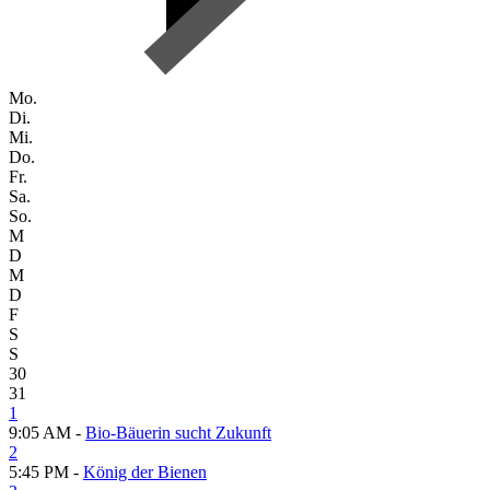
Mo.
Di.
Mi.
Do.
Fr.
Sa.
So.
M
D
M
D
F
S
S
30
31
1
9:05 AM -
Bio-Bäuerin sucht Zukunft
2
5:45 PM -
König der Bienen