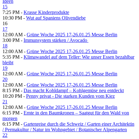
Ideen
15
7:25 PM -
Krasse Kinderprodukte
10:30 PM -
Wut auf Spaniens Olivendiebe
16
17
12:00 AM -
Grüne Woche 2025 17-26.01.25 Messe Berlin
3:00 PM -
Immunsystem stärken /​ Avocado
18
12:00 AM -
Grüne Woche 2025 17-26.01.25 Messe Berlin
5:35 PM -
Klimawandel auf dem Teller: Wie unser Essen bezahlbar
bleibt
19
12:00 AM -
Grüne Woche 2025 17-26.01.25 Messe Berlin
20
12:00 AM -
Grüne Woche 2025 17-26.01.25 Messe Berlin
8:15 PM -
Das macht Kohldampf – Kohlgemüse neu entdeckt
10:20 PM -
Penny privat - Die starken Kunden vom Kiez
21
12:00 AM -
Grüne Woche 2025 17-26.01.25 Messe Berlin
6:15 PM -
Ernte in den Baumkronen – Saatgut für den Wald von
morgen
6:15 PM -
Gartenreise durch die Schweiz /​ Garten einer Architektin
/​ Permakultur /​ Natur im Wohngebiet /​ Botanischer Alpengarten
22