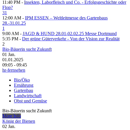
11:40 PM -
Insekten, Laborfleisch und Co. - Erfolgsgeschichte oder
Flop?
31
12:00 AM -
IPM ESSEN – Weltleitmesse des Gartenbaus
28.-31.01.25
1
9:00 AM -
JAGD & HUND 28.01-02.02.25 Messe Dortmund
5:35 PM -
Der grüne Güterverkehr - Von der Vision zur Realität
2
Bio-Bäuerin sucht Zukunft
01
Jan.
01.01.2025
09:05 - 09:45
hr-fernsehen
Bio/Öko
Ernährung
Gartenbau
Landwirtschaft
Obst und Gemüse
Bio-Bäuerin sucht Zukunft
More Info
König der Bienen
02
Jan.