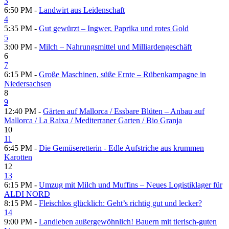
3
6:50 PM -
Landwirt aus Leidenschaft
4
5:35 PM -
Gut gewürzt – Ingwer, Paprika und rotes Gold
5
3:00 PM -
Milch – Nahrungsmittel und Milliardengeschäft
6
7
6:15 PM -
Große Maschinen, süße Ernte – Rübenkampagne in
Niedersachsen
8
9
12:40 PM -
Gärten auf Mallorca /​ Essbare Blüten – Anbau auf
Mallorca /​ La Raixa /​ Mediterraner Garten /​ Bio Granja
10
11
6:45 PM -
Die Gemüseretterin - Edle Aufstriche aus krummen
Karotten
12
13
6:15 PM -
Umzug mit Milch und Muffins – Neues Logistiklager für
ALDI NORD
8:15 PM -
Fleischlos glücklich: Geht’s richtig gut und lecker?
14
9:00 PM -
Landleben außergewöhnlich! Bauern mit tierisch-guten