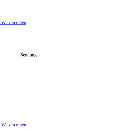
n Weizen retten
Sendung
n Weizen retten