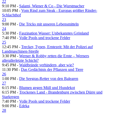
22
9:10 PM -
Salami, Wiener & Co - Die Wurstmacher
10:05 PM -
Vom Rind zum Steak - Europas größter Rinder-
Schlachthof
23
9:00 PM -
Die Tricks mit unseren Lebensmitteln
24
5:30 PM -
Faszination Wasser: Unbekanntes Grönland
7:40 PM -
Volle Pools und trockene Felder
25
12:45 PM -
Trecker, Typen, Erntezeit: Mit der Polizei auf
Landmaschinen-Streife
3:30 PM -
Werner & Robby retten die Ernte – Werners
allerallerletzte Schicht?
9:45 PM -
Waldbrände verhindern, aber wie?
11:30 PM -
Das Gedächtnis der Pflanzen und Tiere
26
1:00 PM -
Die Seegras-Retter von den Balearen
27
6:15 PM -
Blumen gegen Müll und Hundekot
6:15 PM -
Trockenes Land - Brandenburg zwischen Dürre und
Starkregen
7:40 PM -
Volle Pools und trockene Felder
9:00 PM -
Edeka
28