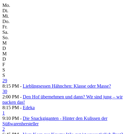
Mo.
Di.
Mi.
Do.
Fr.
Sa.
So.
M
D
M
D
F
S
S
29
8:15 PM -
Lieblingsessen Hähnchen: Klasse oder Masse?
30
2:00 PM -
Den Hof übernehmen und dann? Wir sind jung – wir
packen das!
8:15 PM -
Edeka
1
9:10 PM -
Die Snackgiganten - Hinter den Kulissen der
Süßwarenhersteller
2