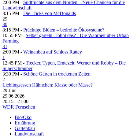
2:00 PM -
Südfrüchte aus dem Norden – Neue Chancen für die
Landwirtschaft
8:15 PM -
Die Tricks von McDonalds
29
30
8:15 PM -
Prächtige Blüten – bedrohte Ökosysteme?
10:55 PM -
Selber garteln - lohnt das? - Die Wahrheit über Urban
Farming
31
2:00 PM -
Weinanbau auf Schloss Rattey
1
12:45 PM -
Trecker, Typen, Erntezeit: Werner und Robby – Die
Superschrauber
3:30 PM -
Schöne Gärten in trockenen Zeiten
2
Lieblingsessen Hähnchen: Klasse oder Masse?
29
Juni
29.06.2026
20:15 - 21:00
WDR Fernsehen
Bio/Öko
Ernährung
Gartenbau
Landwirtschaft