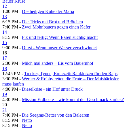
Bauer Kruse
12
1:00 PM -
Die heiligen Kühe der Mafia
13
6:15 PM -
Die Tricks mit Brot und Brötchen
7:40 PM -
Zwei Mohnbauern gegen einen Käfer
14
8:15 PM -
Fix und fertig: Wenn Essen süchtig macht
15
9:00 PM -
Durst - Wenn unser Wasser verschwindet
16
17
2:30 PM -
Milch mal anders – Eis vom Bauernhof
18
12:45 PM -
Trecker, Typen, Erntezeit: Ranklotzen für den Raps
3:30 PM -
Werner & Robby retten die Ernte – Der Maishäcksler
muss laufen
4:00 PM -
Dieselkrise - ein Hof unter Druck
19
4:30 PM -
Mission Erdbeere – wie kommt der Geschmack zurück?
20
21
7:40 PM -
Die Seegras-Retter von den Balearen
8:15 PM -
Netto
8:15 PM -
Netto