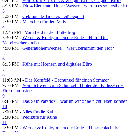
6:45 PM -
Vom Korn zur Kruste: Wie gut ist unser täglich Brot?
8:15 PM -
Die 4 Elemente: Unser Wasser – warum es so kostbar ist
3
2:00 PM -
Gebrauchte Trecker, heiß begehrt
2:30 PM -
Malochen für den Mais
4
12:45 PM -
Vom Feld in den Futtertrog
3:30 PM -
Werner & Robby retten die Ernte – Hilfe! Der
Mähdrescher streikt
4:00 PM -
Generationenwechsel – wer übernimmt den Hof?
5
6
6:15 PM -
Kühe mit Hörnern und digitales Büro
7
8
11:05 AM -
Das Kornfeld - Dschungel für einen Sommer
9:10 PM -
Vom Schwein zum Schnitzel - Hinter den Kulissen der
Fleischindustrie
9
6:45 PM -
Das Salz-Paradox – warum wir ohne nicht leben können
10
2:00 PM -
Alles für die Kuh
2:30 PM -
Pediküre für Kühe
11
3:30 PM -
Werner & Robby retten die Ernte – Hitzeschlacht bei