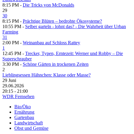
8:15 PM -
Die Tricks von McDonalds
29
30
8:15 PM -
Prächtige Blüten – bedrohte Ökosysteme?
10:55 PM -
Selber garteln - lohnt das? - Die Wahrheit über Urban
Farming
31
2:00 PM -
Weinanbau auf Schloss Rattey
1
12:45 PM -
Trecker, Typen, Erntezeit: Werner und Robby – Die
Superschrauber
3:30 PM -
Schöne Gärten in trockenen Zeiten
2
Lieblingsessen Hähnchen: Klasse oder Masse?
29
Juni
29.06.2026
20:15 - 21:00
WDR Fernsehen
Bio/Öko
Ernährung
Gartenbau
Landwirtschaft
Obst und Gemüse