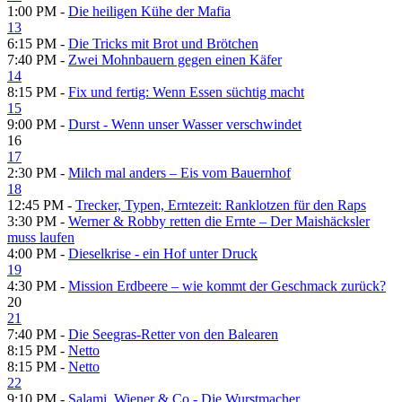
1:00 PM -
Die heiligen Kühe der Mafia
13
6:15 PM -
Die Tricks mit Brot und Brötchen
7:40 PM -
Zwei Mohnbauern gegen einen Käfer
14
8:15 PM -
Fix und fertig: Wenn Essen süchtig macht
15
9:00 PM -
Durst - Wenn unser Wasser verschwindet
16
17
2:30 PM -
Milch mal anders – Eis vom Bauernhof
18
12:45 PM -
Trecker, Typen, Erntezeit: Ranklotzen für den Raps
3:30 PM -
Werner & Robby retten die Ernte – Der Maishäcksler
muss laufen
4:00 PM -
Dieselkrise - ein Hof unter Druck
19
4:30 PM -
Mission Erdbeere – wie kommt der Geschmack zurück?
20
21
7:40 PM -
Die Seegras-Retter von den Balearen
8:15 PM -
Netto
8:15 PM -
Netto
22
9:10 PM -
Salami, Wiener & Co - Die Wurstmacher