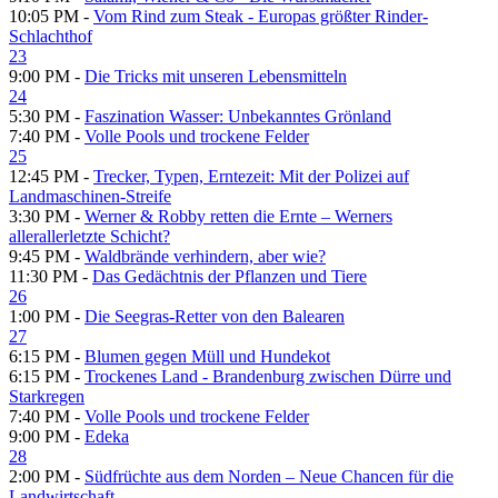
10:05 PM -
Vom Rind zum Steak - Europas größter Rinder-
Schlachthof
23
9:00 PM -
Die Tricks mit unseren Lebensmitteln
24
5:30 PM -
Faszination Wasser: Unbekanntes Grönland
7:40 PM -
Volle Pools und trockene Felder
25
12:45 PM -
Trecker, Typen, Erntezeit: Mit der Polizei auf
Landmaschinen-Streife
3:30 PM -
Werner & Robby retten die Ernte – Werners
allerallerletzte Schicht?
9:45 PM -
Waldbrände verhindern, aber wie?
11:30 PM -
Das Gedächtnis der Pflanzen und Tiere
26
1:00 PM -
Die Seegras-Retter von den Balearen
27
6:15 PM -
Blumen gegen Müll und Hundekot
6:15 PM -
Trockenes Land - Brandenburg zwischen Dürre und
Starkregen
7:40 PM -
Volle Pools und trockene Felder
9:00 PM -
Edeka
28
2:00 PM -
Südfrüchte aus dem Norden – Neue Chancen für die
Landwirtschaft