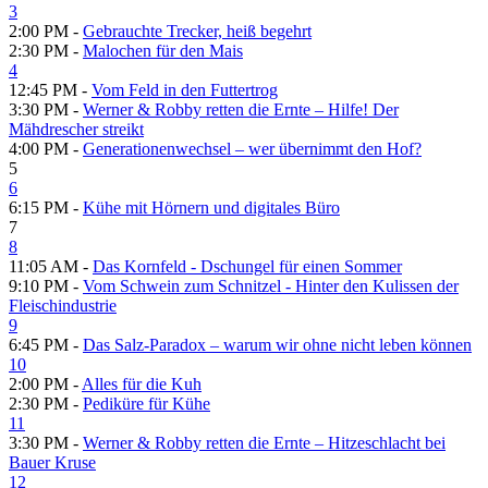
3
2:00 PM -
Gebrauchte Trecker, heiß begehrt
2:30 PM -
Malochen für den Mais
4
12:45 PM -
Vom Feld in den Futtertrog
3:30 PM -
Werner & Robby retten die Ernte – Hilfe! Der
Mähdrescher streikt
4:00 PM -
Generationenwechsel – wer übernimmt den Hof?
5
6
6:15 PM -
Kühe mit Hörnern und digitales Büro
7
8
11:05 AM -
Das Kornfeld - Dschungel für einen Sommer
9:10 PM -
Vom Schwein zum Schnitzel - Hinter den Kulissen der
Fleischindustrie
9
6:45 PM -
Das Salz-Paradox – warum wir ohne nicht leben können
10
2:00 PM -
Alles für die Kuh
2:30 PM -
Pediküre für Kühe
11
3:30 PM -
Werner & Robby retten die Ernte – Hitzeschlacht bei
Bauer Kruse
12