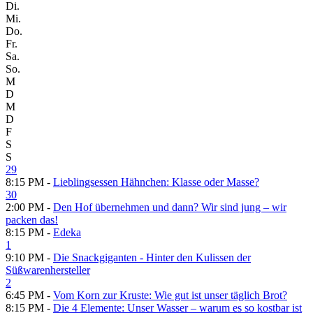
Di.
Mi.
Do.
Fr.
Sa.
So.
M
D
M
D
F
S
S
29
8:15 PM -
Lieblingsessen Hähnchen: Klasse oder Masse?
30
2:00 PM -
Den Hof übernehmen und dann? Wir sind jung – wir
packen das!
8:15 PM -
Edeka
1
9:10 PM -
Die Snackgiganten - Hinter den Kulissen der
Süßwarenhersteller
2
6:45 PM -
Vom Korn zur Kruste: Wie gut ist unser täglich Brot?
8:15 PM -
Die 4 Elemente: Unser Wasser – warum es so kostbar ist