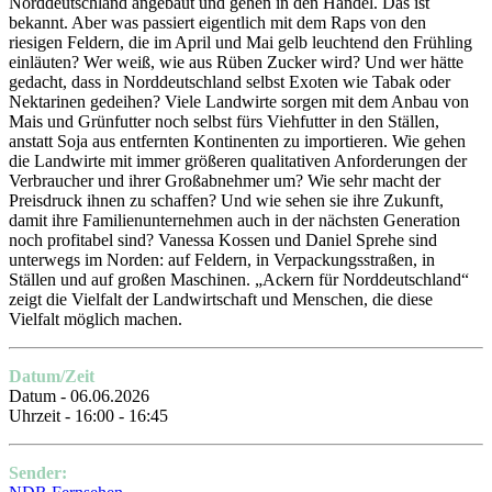
Norddeutschland angebaut und gehen in den Handel. Das ist
bekannt. Aber was passiert eigentlich mit dem Raps von den
riesigen Feldern, die im April und Mai gelb leuchtend den Frühling
einläuten? Wer weiß, wie aus Rüben Zucker wird? Und wer hätte
gedacht, dass in Norddeutschland selbst Exoten wie Tabak oder
Nektarinen gedeihen? Viele Landwirte sorgen mit dem Anbau von
Mais und Grünfutter noch selbst fürs Viehfutter in den Ställen,
anstatt Soja aus entfernten Kontinenten zu importieren. Wie gehen
die Landwirte mit immer größeren qualitativen Anforderungen der
Verbraucher und ihrer Großabnehmer um? Wie sehr macht der
Preisdruck ihnen zu schaffen? Und wie sehen sie ihre Zukunft,
damit ihre Familienunternehmen auch in der nächsten Generation
noch profitabel sind? Vanessa Kossen und Daniel Sprehe sind
unterwegs im Norden: auf Feldern, in Verpackungsstraßen, in
Ställen und auf großen Maschinen. „Ackern für Norddeutschland“
zeigt die Vielfalt der Landwirtschaft und Menschen, die diese
Vielfalt möglich machen.
Datum/Zeit
Datum - 06.06.2026
Uhrzeit - 16:00 - 16:45
Sender: