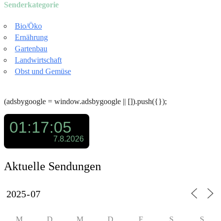
Senderkategorie
Bio/Öko
Ernährung
Gartenbau
Landwirtschaft
Obst und Gemüse
(adsbygoogle = window.adsbygoogle || []).push({});
Aktuelle Sendungen
M
D
M
D
F
S
S