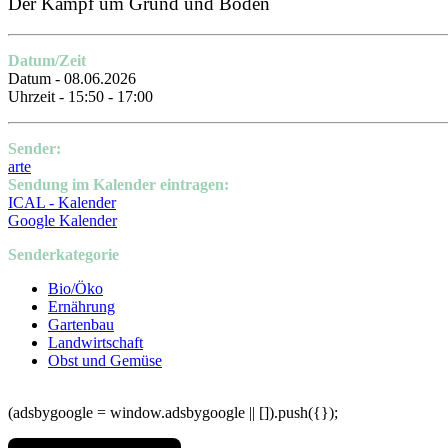
Der Kampf um Grund und Boden
Datum/Zeit
Datum - 08.06.2026
Uhrzeit - 15:50 - 17:00
Sender:
arte
Sendung im Kalender eintragen:
ICAL - Kalender
Google Kalender
Senderkategorie
Bio/Öko
Ernährung
Gartenbau
Landwirtschaft
Obst und Gemüse
(adsbygoogle = window.adsbygoogle || []).push({});