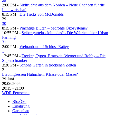
28
2:00 PM -
Südfrüchte aus dem Norden – Neue Chancen für die
Landwirtschaft
8:15 PM -
Die Tricks von McDonalds
29
30
8:15 PM -
Prächtige Blüten – bedrohte Ökosysteme?
10:55 PM -
Selber garteln - lohnt das? - Die Wahrheit über Urban
Farming
31
2:00 PM -
Weinanbau auf Schloss Rattey
1
12:45 PM -
Trecker, Typen, Erntezeit: Werner und Robby – Die
Superschrauber
3:30 PM -
Schöne Gärten in trockenen Zeiten
2
Lieblingsessen Hähnchen: Klasse oder Masse?
29
Juni
29.06.2026
20:15 - 21:00
WDR Fernsehen
Bio/Öko
Ernährung
Gartenbau