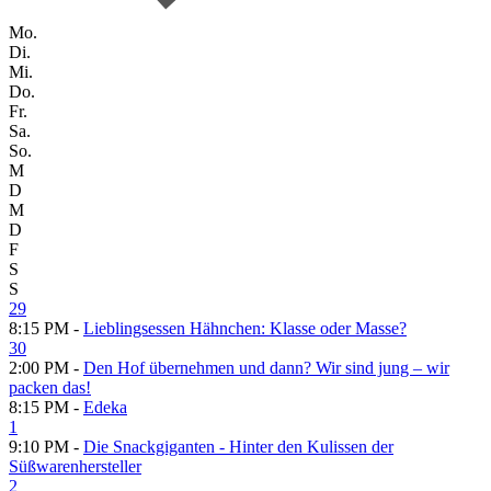
Mo.
Di.
Mi.
Do.
Fr.
Sa.
So.
M
D
M
D
F
S
S
29
8:15 PM -
Lieblingsessen Hähnchen: Klasse oder Masse?
30
2:00 PM -
Den Hof übernehmen und dann? Wir sind jung – wir
packen das!
8:15 PM -
Edeka
1
9:10 PM -
Die Snackgiganten - Hinter den Kulissen der
Süßwarenhersteller
2