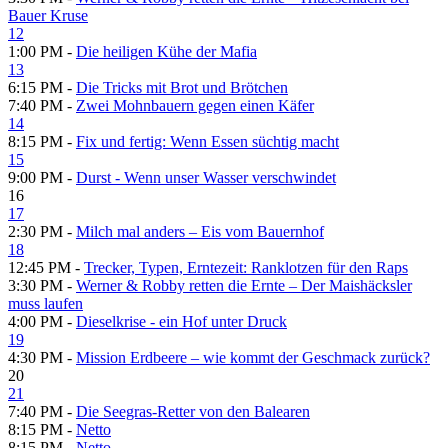
Bauer Kruse
12
1:00 PM -
Die heiligen Kühe der Mafia
13
6:15 PM -
Die Tricks mit Brot und Brötchen
7:40 PM -
Zwei Mohnbauern gegen einen Käfer
14
8:15 PM -
Fix und fertig: Wenn Essen süchtig macht
15
9:00 PM -
Durst - Wenn unser Wasser verschwindet
16
17
2:30 PM -
Milch mal anders – Eis vom Bauernhof
18
12:45 PM -
Trecker, Typen, Erntezeit: Ranklotzen für den Raps
3:30 PM -
Werner & Robby retten die Ernte – Der Maishäcksler
muss laufen
4:00 PM -
Dieselkrise - ein Hof unter Druck
19
4:30 PM -
Mission Erdbeere – wie kommt der Geschmack zurück?
20
21
7:40 PM -
Die Seegras-Retter von den Balearen
8:15 PM -
Netto
8:15 PM -
Netto