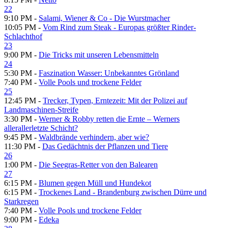
22
9:10 PM -
Salami, Wiener & Co - Die Wurstmacher
10:05 PM -
Vom Rind zum Steak - Europas größter Rinder-
Schlachthof
23
9:00 PM -
Die Tricks mit unseren Lebensmitteln
24
5:30 PM -
Faszination Wasser: Unbekanntes Grönland
7:40 PM -
Volle Pools und trockene Felder
25
12:45 PM -
Trecker, Typen, Erntezeit: Mit der Polizei auf
Landmaschinen-Streife
3:30 PM -
Werner & Robby retten die Ernte – Werners
allerallerletzte Schicht?
9:45 PM -
Waldbrände verhindern, aber wie?
11:30 PM -
Das Gedächtnis der Pflanzen und Tiere
26
1:00 PM -
Die Seegras-Retter von den Balearen
27
6:15 PM -
Blumen gegen Müll und Hundekot
6:15 PM -
Trockenes Land - Brandenburg zwischen Dürre und
Starkregen
7:40 PM -
Volle Pools und trockene Felder
9:00 PM -
Edeka