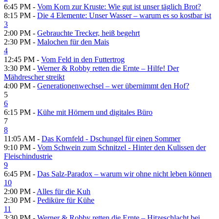
6:45 PM -
Vom Korn zur Kruste: Wie gut ist unser täglich Brot?
8:15 PM -
Die 4 Elemente: Unser Wasser – warum es so kostbar ist
3
2:00 PM -
Gebrauchte Trecker, heiß begehrt
2:30 PM -
Malochen für den Mais
4
12:45 PM -
Vom Feld in den Futtertrog
3:30 PM -
Werner & Robby retten die Ernte – Hilfe! Der
Mähdrescher streikt
4:00 PM -
Generationenwechsel – wer übernimmt den Hof?
5
6
6:15 PM -
Kühe mit Hörnern und digitales Büro
7
8
11:05 AM -
Das Kornfeld - Dschungel für einen Sommer
9:10 PM -
Vom Schwein zum Schnitzel - Hinter den Kulissen der
Fleischindustrie
9
6:45 PM -
Das Salz-Paradox – warum wir ohne nicht leben können
10
2:00 PM -
Alles für die Kuh
2:30 PM -
Pediküre für Kühe
11
3:30 PM -
Werner & Robby retten die Ernte – Hitzeschlacht bei