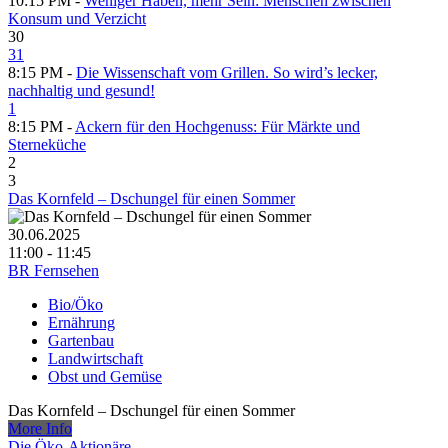
10:15 PM -
Weniger Haben, mehr Sein: Menschen zwischen
Konsum und Verzicht
30
31
8:15 PM -
Die Wissenschaft vom Grillen. So wird’s lecker,
nachhaltig und gesund!
1
8:15 PM -
Ackern für den Hochgenuss: Für Märkte und
Sterneküche
2
3
Das Kornfeld – Dschungel für einen Sommer
30.06.2025
11:00 - 11:45
BR Fernsehen
Bio/Öko
Ernährung
Gartenbau
Landwirtschaft
Obst und Gemüse
Das Kornfeld – Dschungel für einen Sommer
More Info
Die Öko-Aktionäre