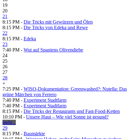
19
20
21
8:15 PM -
Die Tricks mit Gewürzen und Ölen
8:15 PM -
Die Tricks von Edeka und Rewe
22
8:15 PM -
Edeka
23
7:40 PM -
Wut auf Spaniens Olivendiebe
24
25
26
27
28
+
7:25 PM -
WISO-Dokumentation: Greenwashed?: Nutella: Das
grüne Märchen von Ferrero
7:40 PM -
Experiment Stadtfarm
7:40 PM -
Experiment Stadtfarm
8:15 PM -
Die Tricks der Restaurants und Fast-Food-Ketten
10:10 PM -
Unsere Haut – Wie viel Sonne ist gesund?
mehr...
29
8:15 PM -
Baumärkte