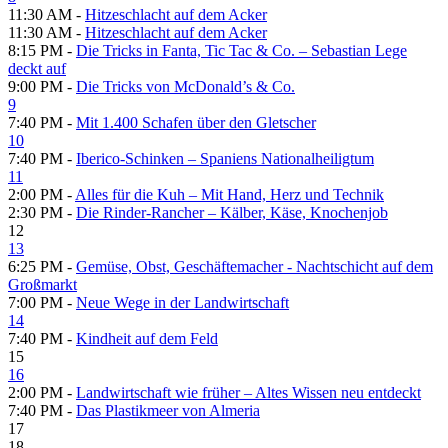
11:30 AM -
Hitzeschlacht auf dem Acker
11:30 AM -
Hitzeschlacht auf dem Acker
8:15 PM -
Die Tricks in Fanta, Tic Tac & Co. – Sebastian Lege
deckt auf
9:00 PM -
Die Tricks von McDonald’s & Co.
9
7:40 PM -
Mit 1.400 Schafen über den Gletscher
10
7:40 PM -
Iberico-Schinken – Spaniens Nationalheiligtum
11
2:00 PM -
Alles für die Kuh – Mit Hand, Herz und Technik
2:30 PM -
Die Rinder-Rancher – Kälber, Käse, Knochenjob
12
13
6:25 PM -
Gemüse, Obst, Geschäftemacher - Nachtschicht auf dem
Großmarkt
7:00 PM -
Neue Wege in der Landwirtschaft
14
7:40 PM -
Kindheit auf dem Feld
15
16
2:00 PM -
Landwirtschaft wie früher – Altes Wissen neu entdeckt
7:40 PM -
Das Plastikmeer von Almeria
17
18