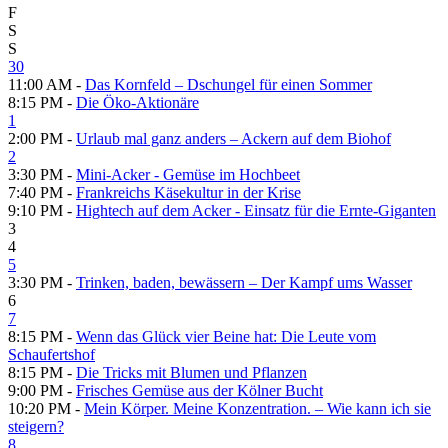
F
S
S
30
11:00 AM -
Das Kornfeld – Dschungel für einen Sommer
8:15 PM -
Die Öko-Aktionäre
1
2:00 PM -
Urlaub mal ganz anders – Ackern auf dem Biohof
2
3:30 PM -
Mini-Acker - Gemüse im Hochbeet
7:40 PM -
Frankreichs Käsekultur in der Krise
9:10 PM -
Hightech auf dem Acker - Einsatz für die Ernte-Giganten
3
4
5
3:30 PM -
Trinken, baden, bewässern – Der Kampf ums Wasser
6
7
8:15 PM -
Wenn das Glück vier Beine hat: Die Leute vom
Schaufertshof
8:15 PM -
Die Tricks mit Blumen und Pflanzen
9:00 PM -
Frisches Gemüse aus der Kölner Bucht
10:20 PM -
Mein Körper. Meine Konzentration. – Wie kann ich sie
steigern?
8